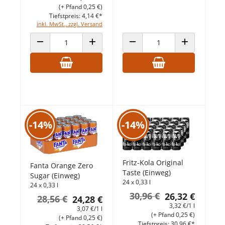
(+ Pfand 0,25 €)
Tiefstpreis: 4,14 €*
inkl. MwSt., zzgl. Versand
ANZAHL VERRINGERN
ANZAHL ERHÖHEN
ANZAHL VERRINGERN
ANZAHL ERHÖ
-14%
-14%
Fritz-Kola Original
Fanta Orange Zero
Taste (Einweg)
Sugar (Einweg)
24 x 0,33 l
24 x 0,33 l
30,96 €
26,32 €
28,56 €
24,28 €
3,32 €/1 l
3,07 €/1 l
(+ Pfand 0,25 €)
(+ Pfand 0,25 €)
Tiefstpreis: 30,96 €*