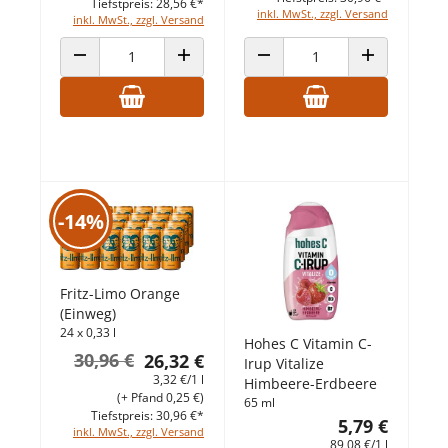
Tiefstpreis: 28,56 €*
inkl. MwSt., zzgl. Versand
inkl. MwSt., zzgl. Versand
ANZAHL VERRINGERN
ANZAHL ERHÖHEN
ANZAHL VERRINGERN
ANZAHL ERHÖ
-14%
Fritz-Limo Orange
(Einweg)
24 x 0,33 l
Hohes C Vitamin C-
30,96 €
26,32 €
Irup Vitalize
3,32 €/1 l
Himbeere-Erdbeere
(+ Pfand 0,25 €)
65 ml
Tiefstpreis: 30,96 €*
5,79 €
inkl. MwSt., zzgl. Versand
89,08 €/1 l