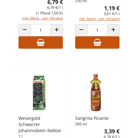
6,79 €
330 ml
1,19 €
6,79 €/1 l
(+ Pfand 1,00 €)
3,61 €/1 l
inkl. MwSt., zzgl. Versand
inkl. MwSt., zzgl. Versand
ANZAHL VERRINGERN
ANZAHL ERHÖHEN
ANZAHL VERRINGERN
ANZAHL ERHÖ
Wesergold
Sangrita Picante
Schwarzer
500 ml
Johannisbeer-Nektar
3,39 €
1 l
6,78 €/1 l