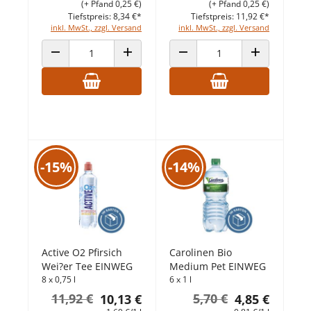
(+ Pfand 0,25 €)
(+ Pfand 0,25 €)
Tiefstpreis: 8,34 €*
Tiefstpreis: 11,92 €*
inkl. MwSt., zzgl. Versand
inkl. MwSt., zzgl. Versand
ANZAHL VERRINGERN
ANZAHL ERHÖHEN
ANZAHL VERRINGERN
ANZAHL ERHÖ
-15%
-14%
Active O2 Pfirsich
Carolinen Bio
Wei?er Tee EINWEG
Medium Pet EINWEG
8 x 0,75 l
6 x 1 l
11,92 €
5,70 €
10,13 €
4,85 €