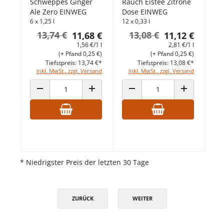
Schweppes Ginger
Rauch Eistee Zitrone
Ale Zero EINWEG
Dose EINWEG
6 x 1,25 l
12 x 0,33 l
13,74 €
13,08 €
11,68 €
11,12 €
1,56 €/1 l
2,81 €/1 l
(+ Pfand 0,25 €)
(+ Pfand 0,25 €)
Tiefstpreis: 13,74 €*
Tiefstpreis: 13,08 €*
inkl. MwSt., zzgl. Versand
inkl. MwSt., zzgl. Versand
ANZAHL VERRINGERN
ANZAHL ERHÖHEN
ANZAHL VERRINGERN
ANZAHL ERHÖ
* Niedrigster Preis der letzten 30 Tage
ZURÜCK
WEITER