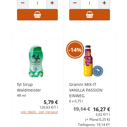
ANZAHL VERRINGERN
ANZAHL ERHÖHEN
ANZAHL VERRINGERN
ANZAHL ERHÖ
-14%
fyl Sirup
Granini MIX-IT
Waldmeister
VANILLA PASSION
48 ml
EINWEG
5,79 €
6 x 0,75 l
120,63 €/1 l
19,14 €
16,27 €
inkl. MwSt., zzgl. Versand
3,62 €/1 l
(+ Pfand 0,25 €)
Tiefstpreis: 19,14 €*