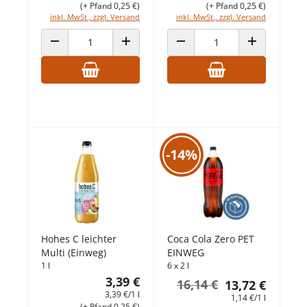
(+ Pfand 0,25 €)
(+ Pfand 0,25 €)
inkl. MwSt., zzgl. Versand
inkl. MwSt., zzgl. Versand
ANZAHL VERRINGERN
ANZAHL ERHÖHEN
ANZAHL VERRINGERN
ANZAHL ERHÖ
-14%
Hohes C leichter
Coca Cola Zero PET
Multi (Einweg)
EINWEG
1 l
6 x 2 l
3,39 €
16,14 €
13,72 €
3,39 €/1 l
1,14 €/1 l
(+ Pfand 0,25 €)