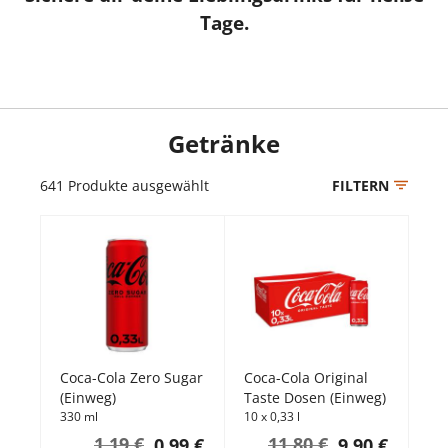
Tage.
Getränke
641
Produkte ausgewählt
FILTERN
Coca-Cola Zero Sugar
Coca-Cola Original
(Einweg)
Taste Dosen (Einweg)
330 ml
10 x 0,33 l
1,19 €
11,80 €
0,99 €
9,90 €