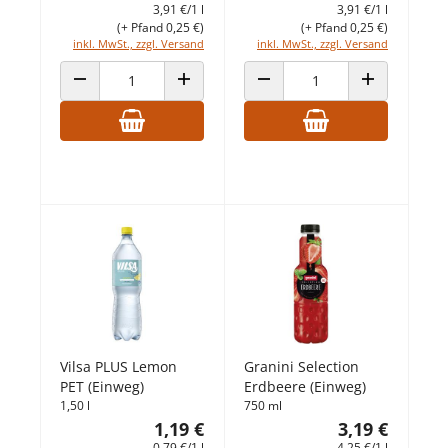
3,91 €/1 l
3,91 €/1 l
(+ Pfand 0,25 €)
(+ Pfand 0,25 €)
inkl. MwSt., zzgl. Versand
inkl. MwSt., zzgl. Versand
ANZAHL VERRINGERN
ANZAHL ERHÖHEN
ANZAHL VERRINGERN
ANZAHL ERHÖ
Vilsa PLUS Lemon
Granini Selection
PET (Einweg)
Erdbeere (Einweg)
1,50 l
750 ml
1,19 €
3,19 €
0,79 €/1 l
4,25 €/1 l