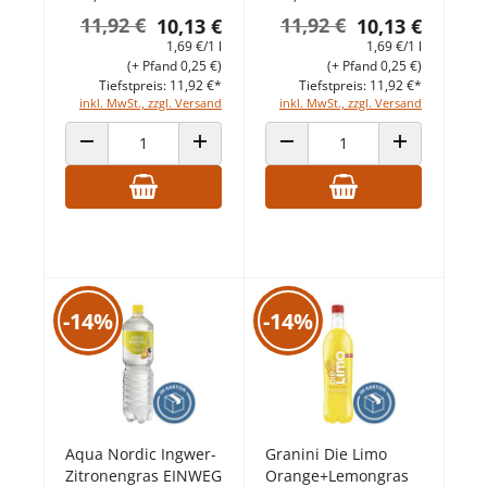
11,92 €
11,92 €
10,13 €
10,13 €
1,69 €/1 l
1,69 €/1 l
(+ Pfand 0,25 €)
(+ Pfand 0,25 €)
Tiefstpreis: 11,92 €*
Tiefstpreis: 11,92 €*
inkl. MwSt., zzgl. Versand
inkl. MwSt., zzgl. Versand
ANZAHL VERRINGERN
ANZAHL ERHÖHEN
ANZAHL VERRINGERN
ANZAHL ERHÖ
-14%
-14%
Aqua Nordic Ingwer-
Granini Die Limo
Zitronengras EINWEG
Orange+Lemongras