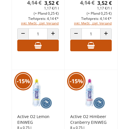
4,14 €
4,14 €
3,52 €
3,52 €
1,17 €/1 l
1,17 €/1 l
(+ Pfand 0,25 €)
(+ Pfand 0,25 €)
Tiefstpreis: 4,14 €*
Tiefstpreis: 4,14 €*
inkl. MwSt., zzgl. Versand
inkl. MwSt., zzgl. Versand
ANZAHL VERRINGERN
ANZAHL ERHÖHEN
ANZAHL VERRINGERN
ANZAHL ERHÖ
-15%
-15%
Active O2 Lemon
Active O2 Himbeer
EINWEG
Cranberry EINWEG
8 x 0,75 l
8 x 0,75 l