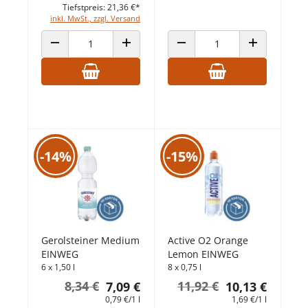
Tiefstpreis: 21,36 €*
inkl. MwSt., zzgl. Versand
ANZAHL VERRINGERN
ANZAHL ERHÖHEN
ANZAHL VERRINGERN
ANZAHL ERHÖ
-14%
-15%
Gerolsteiner Medium
Active O2 Orange
EINWEG
Lemon EINWEG
6 x 1,50 l
8 x 0,75 l
8,34 €
11,92 €
7,09 €
10,13 €
0,79 €/1 l
1,69 €/1 l