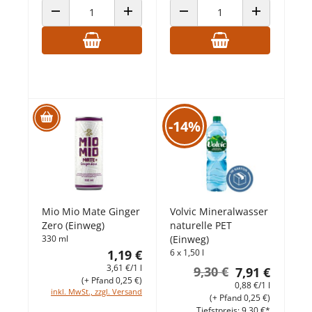
ANZAHL VERRINGERN
ANZAHL ERHÖHEN
ANZAHL VERRINGERN
ANZAHL ERHÖ
-14%
Mio Mio Mate Ginger
Volvic Mineralwasser
Zero (Einweg)
naturelle PET
330 ml
(Einweg)
1,19 €
6 x 1,50 l
3,61 €/1 l
9,30 €
7,91 €
(+ Pfand 0,25 €)
0,88 €/1 l
inkl. MwSt., zzgl. Versand
(+ Pfand 0,25 €)
Tiefstpreis: 9,30 €*