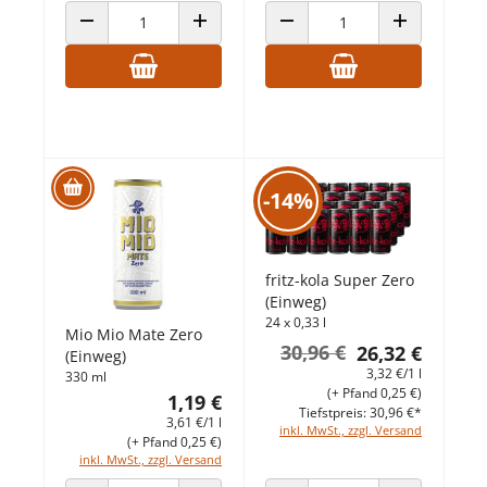
ANZAHL VERRINGERN
ANZAHL ERHÖHEN
ANZAHL VERRINGERN
ANZAHL ERHÖ
-14%
fritz-kola Super Zero
(Einweg)
24 x 0,33 l
Mio Mio Mate Zero
30,96 €
26,32 €
(Einweg)
3,32 €/1 l
330 ml
(+ Pfand 0,25 €)
1,19 €
Tiefstpreis: 30,96 €*
3,61 €/1 l
inkl. MwSt., zzgl. Versand
(+ Pfand 0,25 €)
inkl. MwSt., zzgl. Versand