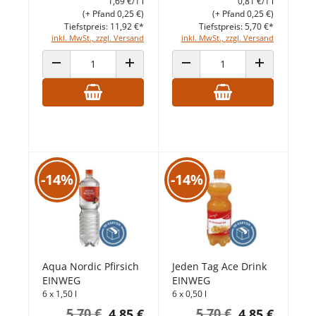
1,69 €/1 l
0,81 €/1 l
(+ Pfand 0,25 €)
(+ Pfand 0,25 €)
Tiefstpreis: 11,92 €*
Tiefstpreis: 5,70 €*
inkl. MwSt., zzgl. Versand
inkl. MwSt., zzgl. Versand
ANZAHL VERRINGERN
ANZAHL ERHÖHEN
ANZAHL VERRINGERN
ANZAHL ERHÖ
-14%
-14%
Aqua Nordic Pfirsich
Jeden Tag Ace Drink
EINWEG
EINWEG
6 x 1,50 l
6 x 0,50 l
5,70 €
5,70 €
4,85 €
4,85 €