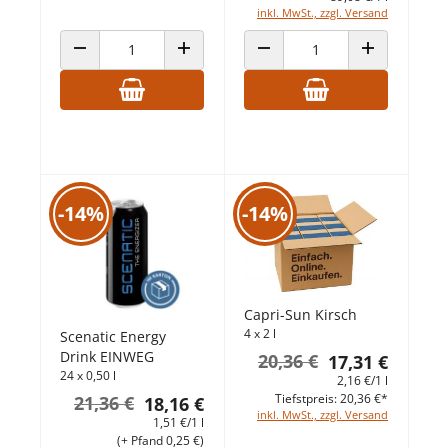
inkl. MwSt., zzgl. Versand
ANZAHL VERRINGERN
ANZAHL ERHÖHEN
ANZAHL VERRINGERN
ANZAHL ERHÖ
-14%
-14%
Capri-Sun Kirsch
4 x 2 l
Scenatic Energy
Drink EINWEG
20,36 €
17,31 €
24 x 0,50 l
2,16 €/1 l
Tiefstpreis: 20,36 €*
21,36 €
18,16 €
inkl. MwSt., zzgl. Versand
1,51 €/1 l
(+ Pfand 0,25 €)