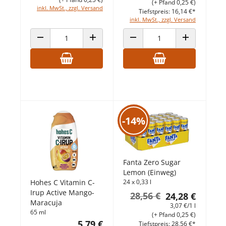
(+ Pfand 0,25 €)
inkl. MwSt., zzgl. Versand
Tiefstpreis: 16,14 €*
inkl. MwSt., zzgl. Versand
ANZAHL VERRINGERN
ANZAHL ERHÖHEN
ANZAHL VERRINGERN
ANZAHL ERHÖ
-14%
Fanta Zero Sugar
Lemon (Einweg)
24 x 0,33 l
Hohes C Vitamin C-
Irup Active Mango-
28,56 €
24,28 €
Maracuja
3,07 €/1 l
65 ml
(+ Pfand 0,25 €)
5,79 €
Tiefstpreis: 28,56 €*