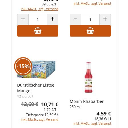
inkl. MwSt., zzgl. Versand
89,08 €/1 l
inkl. MwSt., zzgl. Versand
ANZAHL VERRINGERN
ANZAHL ERHÖHEN
ANZAHL VERRINGERN
ANZAHL ERHÖ
-15%
Durstlöscher Eistee
Mango
12 x 0,50 l
Monin Rhabarber
12,60 €
10,71 €
250 ml
1,79 €/1 l
4,59 €
Tiefstpreis: 12,60 €*
18,36 €/1 l
inkl. MwSt., zzgl. Versand
inkl. MwSt., zzgl. Versand