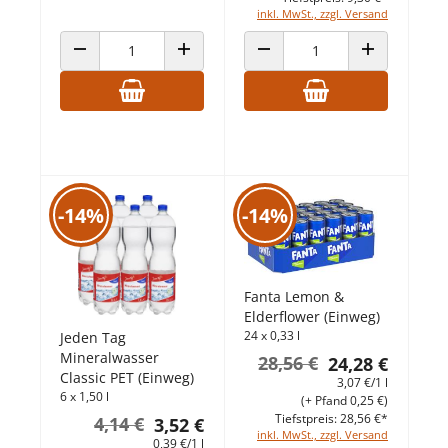
inkl. MwSt., zzgl. Versand
ANZAHL VERRINGERN
ANZAHL ERHÖHEN
ANZAHL VERRINGERN
ANZAHL ERHÖ
-14%
-14%
Fanta Lemon &
Elderflower (Einweg)
24 x 0,33 l
Jeden Tag
Mineralwasser
28,56 €
24,28 €
Classic PET (Einweg)
3,07 €/1 l
6 x 1,50 l
(+ Pfand 0,25 €)
Tiefstpreis: 28,56 €*
4,14 €
3,52 €
inkl. MwSt., zzgl. Versand
0,39 €/1 l