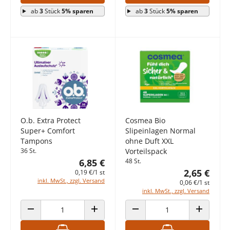
ab
3
Stück
5% sparen
ab
3
Stück
5% sparen
O.b. Extra Protect
Cosmea Bio
Super+ Comfort
Slipeinlagen Normal
Tampons
ohne Duft XXL
36 St.
Vorteilspack
6,85 €
48 St.
2,65 €
0,19 €/1 st
inkl. MwSt., zzgl. Versand
0,06 €/1 st
inkl. MwSt., zzgl. Versand
ANZAHL VERRINGERN
ANZAHL ERHÖHEN
ANZAHL VERRINGERN
ANZAHL E