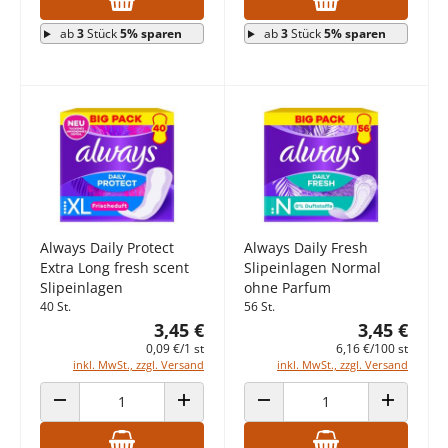
ab
3
Stück
5% sparen
ab
3
Stück
5% sparen
Always Daily Protect
Always Daily Fresh
Extra Long fresh scent
Slipeinlagen Normal
Slipeinlagen
ohne Parfum
40 St.
56 St.
3,45 €
3,45 €
0,09 €/1 st
6,16 €/100 st
inkl. MwSt., zzgl. Versand
inkl. MwSt., zzgl. Versand
ANZAHL VERRINGERN
ANZAHL ERHÖHEN
ANZAHL VERRINGERN
ANZAHL E