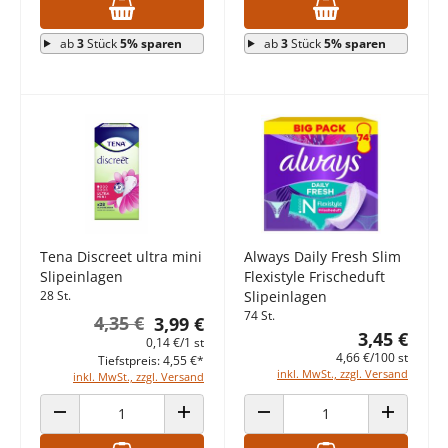
ab
3
Stück
5% sparen
ab
3
Stück
5% sparen
Tena Discreet ultra mini
Always Daily Fresh Slim
Slipeinlagen
Flexistyle Frischeduft
28 St.
Slipeinlagen
74 St.
4,35 €
3,99 €
3,45 €
0,14 €/1 st
4,66 €/100 st
Tiefstpreis: 4,55 €*
inkl. MwSt., zzgl. Versand
inkl. MwSt., zzgl. Versand
ANZAHL VERRINGERN
ANZAHL ERHÖHEN
ANZAHL VERRINGERN
ANZAHL E