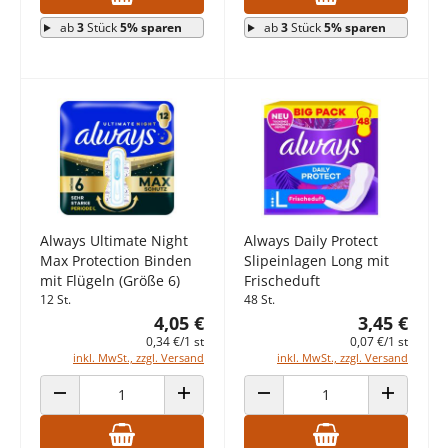
ab
3
Stück
5% sparen
ab
3
Stück
5% sparen
Always Ultimate Night
Always Daily Protect
Max Protection Binden
Slipeinlagen Long mit
mit Flügeln (Größe 6)
Frischeduft
12 St.
48 St.
4,05 €
3,45 €
0,34 €/1 st
0,07 €/1 st
inkl. MwSt., zzgl. Versand
inkl. MwSt., zzgl. Versand
ANZAHL VERRINGERN
ANZAHL ERHÖHEN
ANZAHL VERRINGERN
ANZAHL E