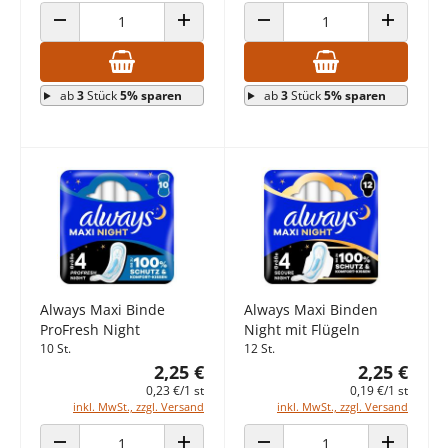
ANZAHL VERRINGERN
ANZAHL ERHÖHEN
ANZAHL VERRINGERN
ANZAHL E
ab
3
Stück
5% sparen
ab
3
Stück
5% sparen
Always Maxi Binde
Always Maxi Binden
ProFresh Night
Night mit Flügeln
10 St.
12 St.
2,25 €
2,25 €
0,23 €/1 st
0,19 €/1 st
inkl. MwSt., zzgl. Versand
inkl. MwSt., zzgl. Versand