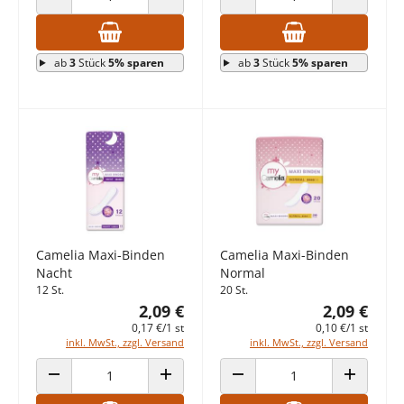
ANZAHL VERRINGERN
ANZAHL ERHÖHEN
ANZAHL VERRINGERN
ANZAHL E
ab
3
Stück
5% sparen
ab
3
Stück
5% sparen
Camelia Maxi-Binden
Camelia Maxi-Binden
Nacht
Normal
12 St.
20 St.
2,09 €
2,09 €
0,17 €/1 st
0,10 €/1 st
inkl. MwSt., zzgl. Versand
inkl. MwSt., zzgl. Versand
ANZAHL VERRINGERN
ANZAHL ERHÖHEN
ANZAHL VERRINGERN
ANZAHL E