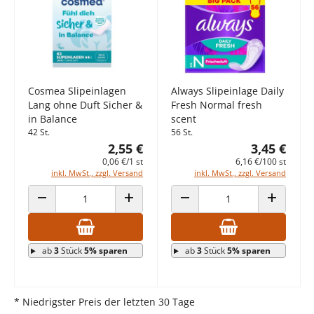
Cosmea Slipeinlagen
Always Slipeinlage Daily
Lang ohne Duft Sicher &
Fresh Normal fresh
in Balance
scent
42 St.
56 St.
2,55 €
3,45 €
0,06 €/1 st
6,16 €/100 st
inkl. MwSt., zzgl. Versand
inkl. MwSt., zzgl. Versand
ANZAHL VERRINGERN
ANZAHL ERHÖHEN
ANZAHL VERRINGERN
ANZAHL E
ab
3
Stück
5% sparen
ab
3
Stück
5% sparen
* Niedrigster Preis der letzten 30 Tage