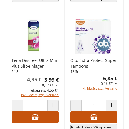
Tena Discreet Ultra Mini
O.b. Extra Protect Super
Plus Slipeinlagen
Tampons
24 St.
42 St.
6,85 €
4,35 €
3,99 €
0,16 €/1 st
0,17 €/1 st
inkl. MwSt., zzgl. Versand
Tiefstpreis: 4,55 €*
inkl. MwSt., zzgl. Versand
ANZAHL VERRINGERN
ANZAHL ERHÖHEN
ANZAHL VERRINGERN
ANZAHL E
ab
3
Stück
5% sparen