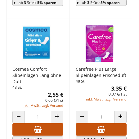
ab
3
Stück
5% sparen
ab
3
Stück
5% sparen
Cosmea Comfort
Carefree Plus Large
Slipeinlagen Lang ohne
Slipeinlagen Frischeduft
Duft
48 St.
48 St.
3,35 €
2,55 €
0,07 €/1 st
inkl. MwSt., zzgl. Versand
0,05 €/1 st
inkl. MwSt., zzgl. Versand
ANZAHL VERRINGERN
ANZAHL ERHÖHEN
ANZAHL VERRINGERN
ANZAHL E