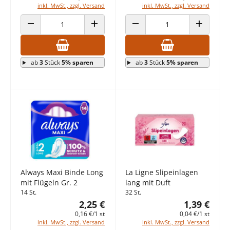
inkl. MwSt., zzgl. Versand
inkl. MwSt., zzgl. Versand
ANZAHL VERRINGERN
ANZAHL ERHÖHEN
ANZAHL VERRINGERN
ANZAHL E
ab
3
Stück
5% sparen
ab
3
Stück
5% sparen
Always Maxi Binde Long
La Ligne Slipeinlagen
mit Flügeln Gr. 2
lang mit Duft
14 St.
32 St.
2,25 €
1,39 €
0,16 €/1 st
0,04 €/1 st
inkl. MwSt., zzgl. Versand
inkl. MwSt., zzgl. Versand