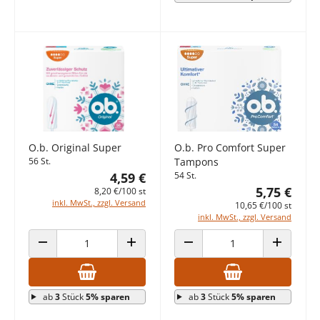
O.b. Original Super
O.b. Pro Comfort Super
56 St.
Tampons
4,59 €
54 St.
5,75 €
8,20 €/100 st
inkl. MwSt., zzgl. Versand
10,65 €/100 st
inkl. MwSt., zzgl. Versand
ANZAHL VERRINGERN
ANZAHL ERHÖHEN
ANZAHL VERRINGERN
ANZAHL E
ab
3
Stück
5% sparen
ab
3
Stück
5% sparen