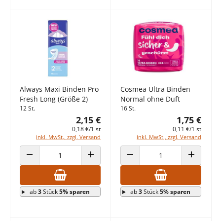
Always Maxi Binden Pro
Cosmea Ultra Binden
Fresh Long (Größe 2)
Normal ohne Duft
12 St.
16 St.
2,15 €
1,75 €
0,18 €/1 st
0,11 €/1 st
inkl. MwSt., zzgl. Versand
inkl. MwSt., zzgl. Versand
ANZAHL VERRINGERN
ANZAHL ERHÖHEN
ANZAHL VERRINGERN
ANZAHL E
ab
3
Stück
5% sparen
ab
3
Stück
5% sparen