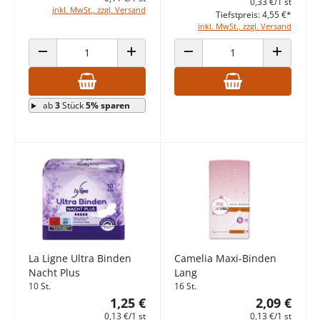
0,33 €/1 st
inkl. MwSt., zzgl. Versand
Tiefstpreis: 4,55 €*
inkl. MwSt., zzgl. Versand
ANZAHL VERRINGERN
ANZAHL ERHÖHEN
ANZAHL VERRINGERN
ANZAHL E
ab
3
Stück
5% sparen
La Ligne Ultra Binden
Camelia Maxi-Binden
Nacht Plus
Lang
10 St.
16 St.
1,25 €
2,09 €
0,13 €/1 st
0,13 €/1 st