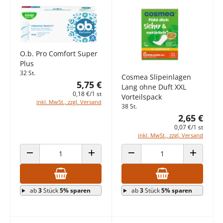
O.b. Pro Comfort Super
Plus
32 St.
Cosmea Slipeinlagen
5,75 €
Lang ohne Duft XXL
0,18 €/1 st
Vorteilspack
inkl. MwSt., zzgl. Versand
38 St.
2,65 €
0,07 €/1 st
inkl. MwSt., zzgl. Versand
ANZAHL VERRINGERN
ANZAHL ERHÖHEN
ANZAHL VERRINGERN
ANZAHL E
ab
3
Stück
5% sparen
ab
3
Stück
5% sparen