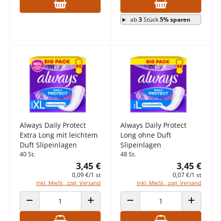
ab
3
Stück
5% sparen
Always Daily Protect
Always Daily Protect
Extra Long mit leichtem
Long ohne Duft
Duft Slipeinlagen
Slipeinlagen
40 St.
48 St.
3,45 €
3,45 €
0,09 €/1 st
0,07 €/1 st
inkl. MwSt., zzgl. Versand
inkl. MwSt., zzgl. Versand
ANZAHL VERRINGERN
ANZAHL ERHÖHEN
ANZAHL VERRINGERN
ANZAHL E