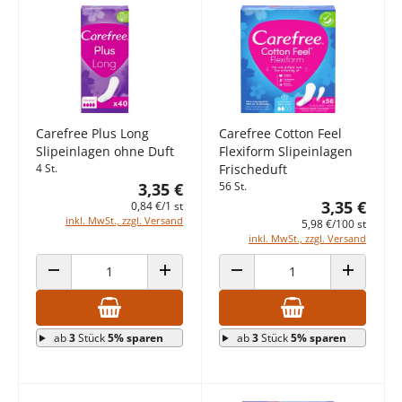
Carefree Plus Long
Carefree Cotton Feel
Slipeinlagen ohne Duft
Flexiform Slipeinlagen
4 St.
Frischeduft
3,35 €
56 St.
3,35 €
0,84 €/1 st
inkl. MwSt., zzgl. Versand
5,98 €/100 st
inkl. MwSt., zzgl. Versand
ANZAHL VERRINGERN
ANZAHL ERHÖHEN
ANZAHL VERRINGERN
ANZAHL E
ab
3
Stück
5% sparen
ab
3
Stück
5% sparen