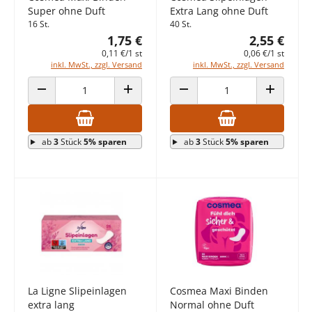
Super ohne Duft
Extra Lang ohne Duft
16 St.
40 St.
1,75 €
2,55 €
0,11 €/1 st
0,06 €/1 st
inkl. MwSt., zzgl. Versand
inkl. MwSt., zzgl. Versand
ANZAHL VERRINGERN
ANZAHL ERHÖHEN
ANZAHL VERRINGERN
ANZAHL E
ab
3
Stück
5% sparen
ab
3
Stück
5% sparen
La Ligne Slipeinlagen
Cosmea Maxi Binden
extra lang
Normal ohne Duft