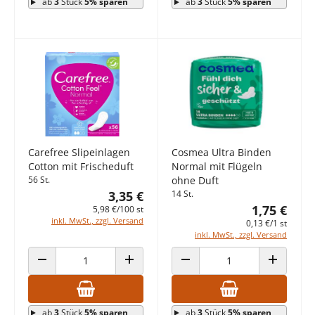
ab
3
Stück
5% sparen
ab
3
Stück
5% sparen
Carefree Slipeinlagen
Cosmea Ultra Binden
Cotton mit Frischeduft
Normal mit Flügeln
56 St.
ohne Duft
3,35 €
14 St.
1,75 €
5,98 €/100 st
inkl. MwSt., zzgl. Versand
0,13 €/1 st
inkl. MwSt., zzgl. Versand
ANZAHL VERRINGERN
ANZAHL ERHÖHEN
ANZAHL VERRINGERN
ANZAHL E
ab
3
Stück
5% sparen
ab
3
Stück
5% sparen