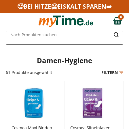
Zum Hauptinhalt springen
🥵BEI HITZE🥶EISKALT SPAREN➡️
Zur Navigation springen
0
Zur Suche springen
0,00 €
MAIN MENU
Nach Produkten suchen
Damen-Hygiene
61
Produkte ausgewählt
FILTERN
Cosmea Maxi Binden
Cosmea Slipeinlagen