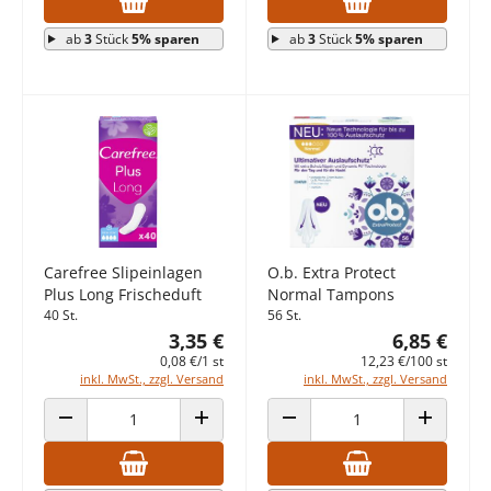
ab
3
Stück
5% sparen
ab
3
Stück
5% sparen
Carefree Slipeinlagen
O.b. Extra Protect
Plus Long Frischeduft
Normal Tampons
40 St.
56 St.
3,35 €
6,85 €
0,08 €/1 st
12,23 €/100 st
inkl. MwSt., zzgl. Versand
inkl. MwSt., zzgl. Versand
ANZAHL VERRINGERN
ANZAHL ERHÖHEN
ANZAHL VERRINGERN
ANZAHL E