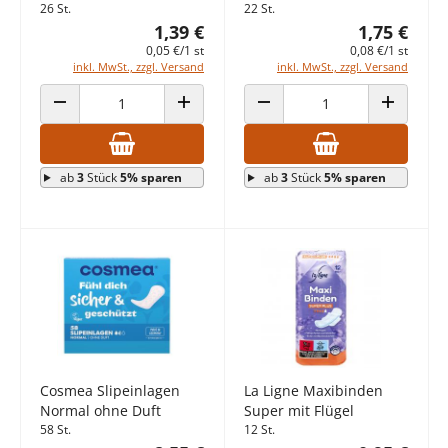
26 St.
22 St.
1,39 €
1,75 €
0,05 €/1 st
0,08 €/1 st
inkl. MwSt., zzgl. Versand
inkl. MwSt., zzgl. Versand
ANZAHL VERRINGERN
ANZAHL ERHÖHEN
ANZAHL VERRINGERN
ANZAHL E
ab
3
Stück
5% sparen
ab
3
Stück
5% sparen
Cosmea Slipeinlagen
La Ligne Maxibinden
Normal ohne Duft
Super mit Flügel
58 St.
12 St.