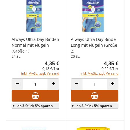
Always Ultra Day Binden
Always Ultra Day Binde
Normal mit Flügeln
Long mit Flügeln (Größe
(Größe 1)
2)
24 St.
20 St.
4,35 €
4,35 €
0,18 €/1 st
0,22 €/1 st
inkl. MwSt., zzgl. Versand
inkl. MwSt., zzgl. Versand
ANZAHL VERRINGERN
ANZAHL ERHÖHEN
ANZAHL VERRINGERN
ANZAHL E
ab
3
Stück
5% sparen
ab
3
Stück
5% sparen