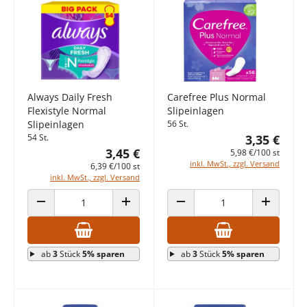
Always Daily Fresh
Carefree Plus Normal
Flexistyle Normal
Slipeinlagen
Slipeinlagen
56 St.
54 St.
3,35 €
3,45 €
5,98 €/100 st
inkl. MwSt., zzgl. Versand
6,39 €/100 st
inkl. MwSt., zzgl. Versand
ANZAHL VERRINGERN
ANZAHL ERHÖHEN
ANZAHL VERRINGERN
ANZAHL E
ab
3
Stück
5% sparen
ab
3
Stück
5% sparen