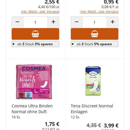
2,55 €
0,95 €
4,40 €/100 st
0,08 €/1 st
inkl. MwSt., zzgl. Versand
inkl. MwSt., zzgl. Versand
ANZAHL VERRINGERN
ANZAHL ERHÖHEN
ANZAHL VERRINGERN
ANZAHL E
ab
3
Stück
5% sparen
ab
3
Stück
5% sparen
Cosmea Ultra Binden
Tena Discreet Normal
Normal ohne Duft
Einlagen
16 St.
12 St.
1,75 €
4,35 €
3,99 €
0,11 €/1 st