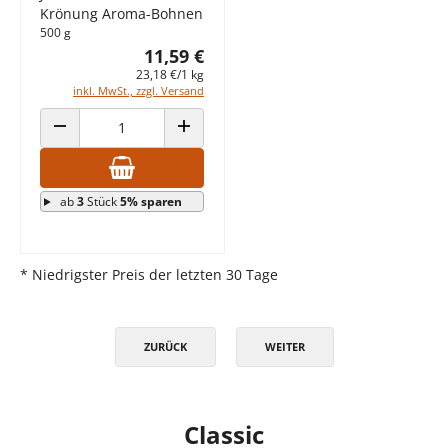
Krönung Aroma-Bohnen
500 g
11,59 €
23,18 €/1 kg
inkl. MwSt., zzgl. Versand
ANZAHL VERRINGERN
ANZAHL ERHÖHEN
ab
3
Stück
5% sparen
* Niedrigster Preis der letzten 30 Tage
ZURÜCK
WEITER
Classic