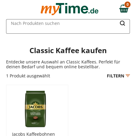
Zum Hauptinhalt springen
0
0,00 €
Zur Navigation springen
MAIN MENU
Nach Produkten suchen
Zur Suche springen
Classic Kaffee kaufen
Entdecke unsere Auswahl an Classic Kaffees. Perfekt für
deinen Bedarf und bequem online bestellbar.
1
Produkt ausgewählt
FILTERN
Jacobs Kaffeebohnen