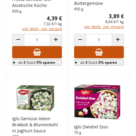
Buttergemüse
Asiatische Küche
450 g
600 g
3,89 €
4,39 €
8,64 €/1 kg
7,32 €/1 kg
inkl. MwSt., zzgl. Versand
inkl. MwSt., zzgl. Versand
ANZAHL VERRINGERN
ANZAHL ERHÖHEN
ANZAHL VERRINGERN
ANZAHL E
ab
3
Stück
5% sparen
ab
3
Stück
5% sparen
Iglo Gemüse-Ideen
Brokkoli & Blumenkohl
Iglo Zwiebel Duo
in Joghurt-Sauce
70 g