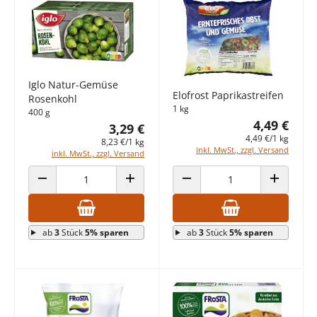
Iglo Natur-Gemüse
Elofrost Paprikastreifen
Rosenkohl
1 kg
400 g
4,49 €
3,29 €
4,49 €/1 kg
8,23 €/1 kg
inkl. MwSt., zzgl. Versand
inkl. MwSt., zzgl. Versand
ANZAHL VERRINGERN
ANZAHL ERHÖHEN
ANZAHL VERRINGERN
ANZAHL E
ab
3
Stück
5% sparen
ab
3
Stück
5% sparen