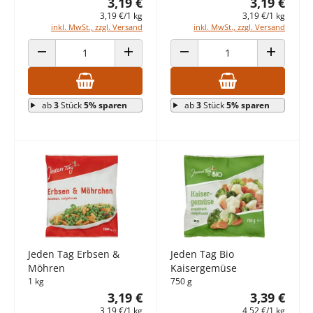
3,19 €
3,19 €
3,19 €/1 kg
3,19 €/1 kg
inkl. MwSt., zzgl. Versand
inkl. MwSt., zzgl. Versand
ANZAHL VERRINGERN
ANZAHL ERHÖHEN
ANZAHL VERRINGERN
ANZAHL E
ab
3
Stück
5% sparen
ab
3
Stück
5% sparen
Jeden Tag Erbsen &
Jeden Tag Bio
Möhren
Kaisergemüse
1 kg
750 g
3,19 €
3,39 €
3,19 €/1 kg
4,52 €/1 kg