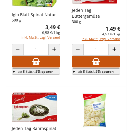
Jeden Tag
Iglo Blatt-Spinat Natur
Buttergemüse
500 g
300 g
3,49 €
1,49 €
6,98 €/1 kg
4,97 €/1 kg
inkl. MwSt., zzgl. Versand
inkl. MwSt., zzgl. Versand
ANZAHL VERRINGERN
ANZAHL ERHÖHEN
ANZAHL VERRINGERN
ANZAHL E
ab
3
Stück
5% sparen
ab
3
Stück
5% sparen
Jeden Tag Rahmspinat