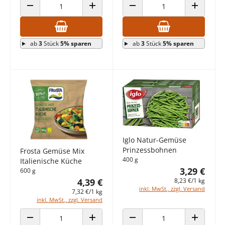
ANZAHL VERRINGERN
ANZAHL ERHÖHEN
ANZAHL VERRINGERN
ANZAHL E
ab
3
Stück
5% sparen
ab
3
Stück
5% sparen
Iglo Natur-Gemüse
Prinzessbohnen
Frosta Gemüse Mix
400 g
Italienische Küche
3,29 €
600 g
4,39 €
8,23 €/1 kg
inkl. MwSt., zzgl. Versand
7,32 €/1 kg
inkl. MwSt., zzgl. Versand