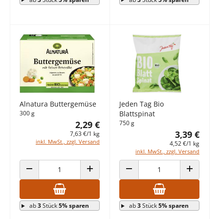
Alnatura Buttergemüse
Jeden Tag Bio
300 g
Blattspinat
2,29 €
750 g
3,39 €
7,63 €/1 kg
inkl. MwSt., zzgl. Versand
4,52 €/1 kg
inkl. MwSt., zzgl. Versand
ANZAHL VERRINGERN
ANZAHL ERHÖHEN
ANZAHL VERRINGERN
ANZAHL E
ab
3
Stück
5% sparen
ab
3
Stück
5% sparen