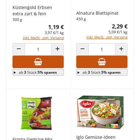
Küstengold Erbsen
Alnatura Blattspinat
extra zart & fein
450 g
300 g
2,29 €
1,19 €
5,09 €/1 kg
3,97 €/1 kg
inkl. MwSt., zzgl. Versand
inkl. MwSt., zzgl. Versand
ANZAHL VERRINGERN
ANZAHL ERHÖHEN
ANZAHL VERRINGERN
ANZAHL E
ab
3
Stück
5% sparen
ab
3
Stück
5% sparen
Iglo Gemüse-Ideen
Frosta Gemüse Mix