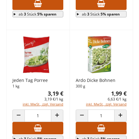
ab
3
Stück
5% sparen
ab
3
Stück
5% sparen
Jeden Tag Porree
Ardo Dicke Bohnen
1 kg
300 g
3,19 €
1,99 €
3,19 €/1 kg
6,63 €/1 kg
inkl. MwSt., zzgl. Versand
inkl. MwSt., zzgl. Versand
ANZAHL VERRINGERN
ANZAHL ERHÖHEN
ANZAHL VERRINGERN
ANZAHL E
ab
3
Stück
5% sparen
ab
3
Stück
5% sparen