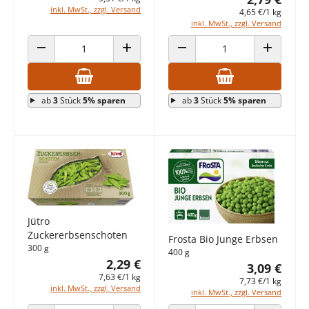
inkl. MwSt., zzgl. Versand
4,65 €/1 kg
inkl. MwSt., zzgl. Versand
ANZAHL VERRINGERN
ANZAHL ERHÖHEN
ANZAHL VERRINGERN
ANZAHL E
ab
3
Stück
5% sparen
ab
3
Stück
5% sparen
Jütro
Zuckererbsenschoten
Frosta Bio Junge Erbsen
300 g
400 g
2,29 €
3,09 €
7,63 €/1 kg
7,73 €/1 kg
inkl. MwSt., zzgl. Versand
inkl. MwSt., zzgl. Versand