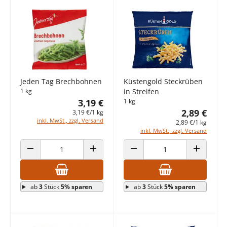
Jeden Tag Brechbohnen
Küstengold Steckrüben
1 kg
in Streifen
3,19 €
1 kg
2,89 €
3,19 €/1 kg
inkl. MwSt., zzgl. Versand
2,89 €/1 kg
inkl. MwSt., zzgl. Versand
ANZAHL VERRINGERN
ANZAHL ERHÖHEN
ANZAHL VERRINGERN
ANZAHL E
ab
3
Stück
5% sparen
ab
3
Stück
5% sparen