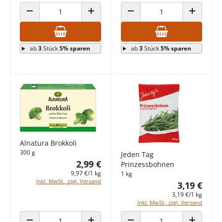
ANZAHL VERRINGERN
ANZAHL ERHÖHEN
ANZAHL VERRINGERN
ANZAHL E
ab
3
Stück
5% sparen
ab
3
Stück
5% sparen
Alnatura Brokkoli
300 g
Jeden Tag
2,99 €
Prinzessbohnen
9,97 €/1 kg
1 kg
inkl. MwSt., zzgl. Versand
3,19 €
3,19 €/1 kg
inkl. MwSt., zzgl. Versand