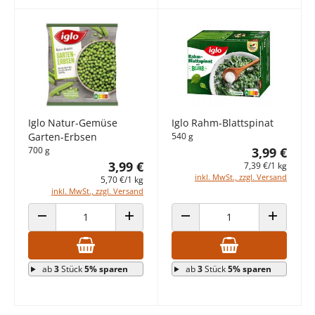
Iglo Natur-Gemüse
Iglo Rahm-Blattspinat
Garten-Erbsen
540 g
700 g
3,99 €
3,99 €
7,39 €/1 kg
inkl. MwSt., zzgl. Versand
5,70 €/1 kg
inkl. MwSt., zzgl. Versand
ANZAHL VERRINGERN
ANZAHL ERHÖHEN
ANZAHL VERRINGERN
ANZAHL E
ab
3
Stück
5% sparen
ab
3
Stück
5% sparen