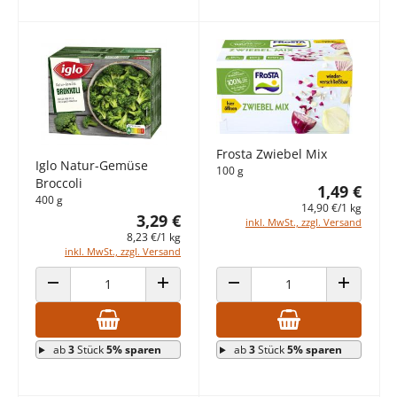
Frosta Zwiebel Mix
Iglo Natur-Gemüse
100 g
Broccoli
1,49 €
400 g
14,90 €/1 kg
3,29 €
inkl. MwSt., zzgl. Versand
8,23 €/1 kg
inkl. MwSt., zzgl. Versand
ANZAHL VERRINGERN
ANZAHL ERHÖHEN
ANZAHL VERRINGERN
ANZAHL E
ab
3
Stück
5% sparen
ab
3
Stück
5% sparen