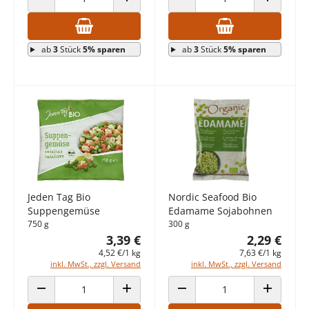
ANZAHL VERRINGERN
ANZAHL ERHÖHEN
ANZAHL VERRINGERN
ANZAHL E
ab
3
Stück
5% sparen
ab
3
Stück
5% sparen
Jeden Tag Bio
Nordic Seafood Bio
Suppengemüse
Edamame Sojabohnen
750 g
300 g
3,39 €
2,29 €
4,52 €/1 kg
7,63 €/1 kg
inkl. MwSt., zzgl. Versand
inkl. MwSt., zzgl. Versand
ANZAHL VERRINGERN
ANZAHL ERHÖHEN
ANZAHL VERRINGERN
ANZAHL E