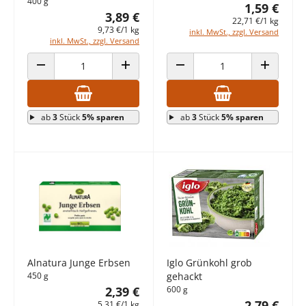
400 g
1,59 €
3,89 €
22,71 €/1 kg
9,73 €/1 kg
inkl. MwSt., zzgl. Versand
inkl. MwSt., zzgl. Versand
ANZAHL VERRINGERN
ANZAHL ERHÖHEN
ANZAHL VERRINGERN
ANZAHL E
ab
3
Stück
5% sparen
ab
3
Stück
5% sparen
Alnatura Junge Erbsen
Iglo Grünkohl grob
450 g
gehackt
2,39 €
600 g
2,79 €
5,31 €/1 kg