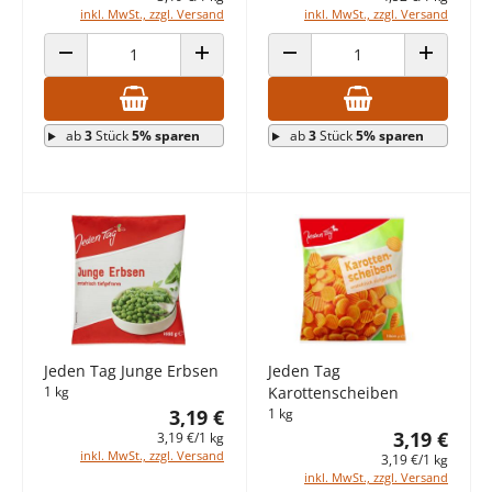
inkl. MwSt., zzgl. Versand
inkl. MwSt., zzgl. Versand
ANZAHL VERRINGERN
ANZAHL ERHÖHEN
ANZAHL VERRINGERN
ANZAHL E
ab
3
Stück
5% sparen
ab
3
Stück
5% sparen
Jeden Tag Junge Erbsen
Jeden Tag
1 kg
Karottenscheiben
3,19 €
1 kg
3,19 €
3,19 €/1 kg
inkl. MwSt., zzgl. Versand
3,19 €/1 kg
inkl. MwSt., zzgl. Versand