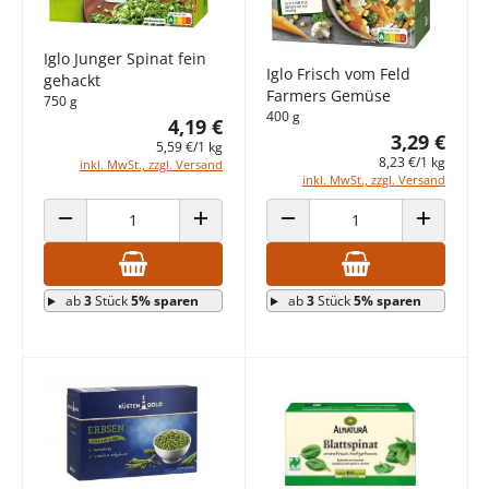
Iglo Junger Spinat fein
Iglo Frisch vom Feld
gehackt
Farmers Gemüse
750 g
400 g
4,19 €
3,29 €
5,59 €/1 kg
8,23 €/1 kg
inkl. MwSt., zzgl. Versand
inkl. MwSt., zzgl. Versand
ANZAHL VERRINGERN
ANZAHL ERHÖHEN
ANZAHL VERRINGERN
ANZAHL E
ab
3
Stück
5% sparen
ab
3
Stück
5% sparen