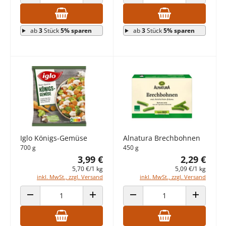
ANZAHL VERRINGERN
ANZAHL ERHÖHEN
ANZAHL VERRINGERN
ANZAHL E
ab
3
Stück
5% sparen
ab
3
Stück
5% sparen
Iglo Königs-Gemüse
Alnatura Brechbohnen
700 g
450 g
3,99 €
2,29 €
5,70 €/1 kg
5,09 €/1 kg
inkl. MwSt., zzgl. Versand
inkl. MwSt., zzgl. Versand
ANZAHL VERRINGERN
ANZAHL ERHÖHEN
ANZAHL VERRINGERN
ANZAHL E