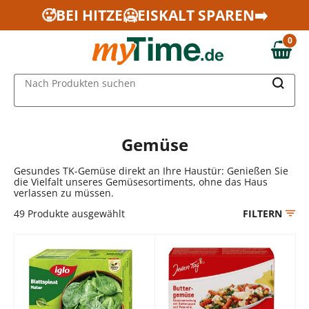
Zum Hauptinhalt springen
🥵BEI HITZE🥶EISKALT SPAREN➡️
Zur Navigation springen
0
Zur Suche springen
0,00 €
MAIN MENU
Nach Produkten suchen
Gemüse
Gesundes TK-Gemüse direkt an Ihre Haustür: Genießen Sie
die Vielfalt unseres Gemüsesortiments, ohne das Haus
verlassen zu müssen.
49
Produkte ausgewählt
FILTERN