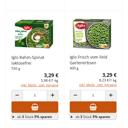
Iglo Frisch vom Feld
Iglo Rahm-Spinat
Gartenerbsen
laktosefrei
400 g
550 g
3,29 €
3,29 €
8,23 €/1 kg
5,98 €/1 kg
inkl. MwSt., zzgl. Versand
inkl. MwSt., zzgl. Versand
ANZAHL VERRINGERN
ANZAHL ERHÖHEN
ANZAHL VERRINGERN
ANZAHL E
ab
3
Stück
5% sparen
ab
3
Stück
5% sparen