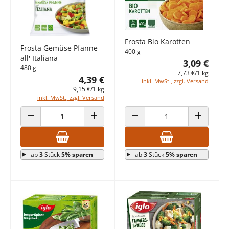
Frosta Bio Karotten
Frosta Gemüse Pfanne
400 g
all' Italiana
3,09 €
480 g
7,73 €/1 kg
4,39 €
inkl. MwSt., zzgl. Versand
9,15 €/1 kg
inkl. MwSt., zzgl. Versand
ANZAHL VERRINGERN
ANZAHL ERHÖHEN
ANZAHL VERRINGERN
ANZAHL E
ab
3
Stück
5% sparen
ab
3
Stück
5% sparen