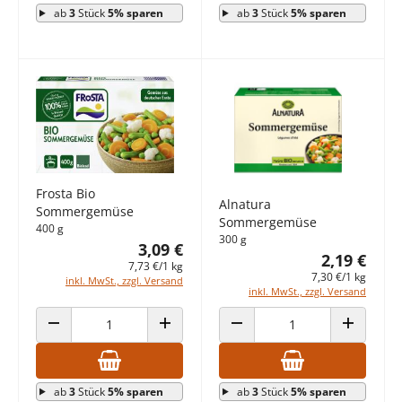
ab
3
Stück
5% sparen
ab
3
Stück
5% sparen
Frosta Bio
Alnatura
Sommergemüse
Sommergemüse
400 g
300 g
3,09 €
2,19 €
7,73 €/1 kg
7,30 €/1 kg
inkl. MwSt., zzgl. Versand
inkl. MwSt., zzgl. Versand
ANZAHL VERRINGERN
ANZAHL ERHÖHEN
ANZAHL VERRINGERN
ANZAHL E
ab
3
Stück
5% sparen
ab
3
Stück
5% sparen