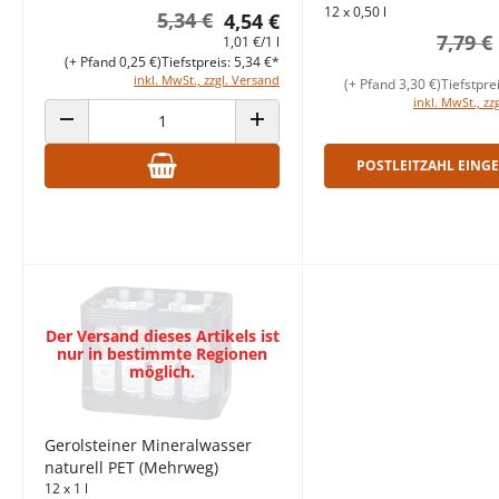
12 x 0,50 l
5,34 €
4,54 €
7,79 €
1,01 €/1 l
(+ Pfand 0,25 €)
Tiefstpreis: 5,34 €*
inkl. MwSt., zzgl. Versand
(+ Pfand 3,30 €)
Tiefstpre
inkl. MwSt., zz
ANZAHL VERRINGERN
ANZAHL ERHÖHEN
POSTLEITZAHL EING
Der Versand dieses Artikels ist
nur in bestimmte Regionen
möglich.
Gerolsteiner Mineralwasser
naturell PET (Mehrweg)
12 x 1 l