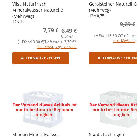
Vilsa Naturfrisch
Gerolsteiner Naturell 
Mineralwasser Naturelle
(Mehrweg)
(Mehrweg)
12 x 0,75 l
12 x 1 l
9,29 €
7,79 €
6,49 €
(+ Pfand 3,30 €)
Tiefstpre
0,54 €/1 l
inkl. MwSt., zz
(+ Pfand 3,30 €)
Tiefstpreis: 7,79 €*
inkl. MwSt., zzgl. Versand
ALTERNATIVE ZEIGEN
ALTERNATIVE ZEIGEN
Der Versand dieses Artikels ist
Der Versand dieses Arti
nur in bestimmte Regionen
nur in bestimmte Re
möglich.
möglich.
Mineau Mineralwasser
Staatl. Fachingen