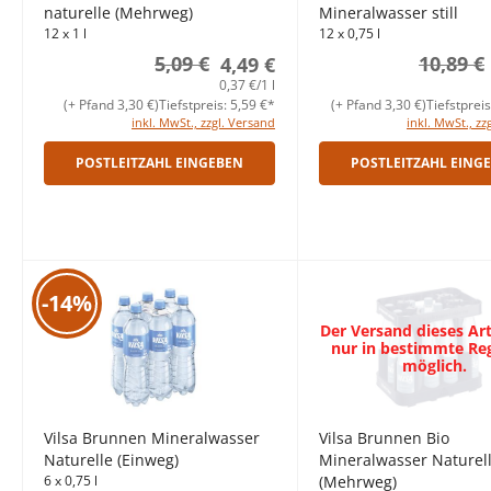
naturelle (Mehrweg)
Mineralwasser still
12 x 1 l
12 x 0,75 l
5,09 €
10,89 €
4,49 €
0,37 €/1 l
(+ Pfand 3,30 €)
Tiefstpreis: 5,59 €*
(+ Pfand 3,30 €)
Tiefstprei
inkl. MwSt., zzgl. Versand
inkl. MwSt., zz
POSTLEITZAHL EINGEBEN
POSTLEITZAHL EING
-14%
Der Versand dieses Arti
nur in bestimmte Re
möglich.
Vilsa Brunnen Mineralwasser
Vilsa Brunnen Bio
Naturelle (Einweg)
Mineralwasser Naturel
6 x 0,75 l
(Mehrweg)