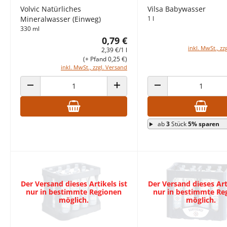
Volvic Natürliches
Vilsa Babywasser
Mineralwasser (Einweg)
1 l
330 ml
0,79 €
inkl. MwSt., zz
2,39 €/1 l
(+ Pfand 0,25 €)
inkl. MwSt., zzgl. Versand
ANZAHL VERRINGERN
ANZAHL ERHÖHEN
ANZAHL VERRINGERN
ab
3
Stück
5% sparen
Der Versand dieses Artikels ist
Der Versand dieses Arti
nur in bestimmte Regionen
nur in bestimmte Re
möglich.
möglich.