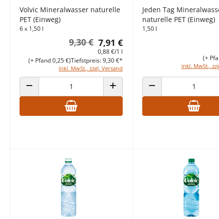
Volvic Mineralwasser naturelle
Jeden Tag Mineralwass
PET (Einweg)
naturelle PET (Einweg)
6 x 1,50 l
1,50 l
9,30 €
7,91 €
0,88 €/1 l
(+ Pfa
(+ Pfand 0,25 €)
Tiefstpreis: 9,30 €*
inkl. MwSt., zz
inkl. MwSt., zzgl. Versand
ANZAHL VERRINGERN
ANZAHL ERHÖHEN
ANZAHL VERRINGERN