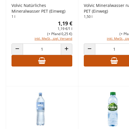
Volvic Natürliches
Volvic Mineralwasser n
Mineralwasser PET (Einweg)
PET (Einweg)
1 l
1,50 l
1,19 €
1,19 €/1 l
(+ Pfand 0,25 €)
(+ Pfa
inkl. MwSt., zzgl. Versand
inkl. MwSt., zz
ANZAHL VERRINGERN
ANZAHL ERHÖHEN
ANZAHL VERRINGERN