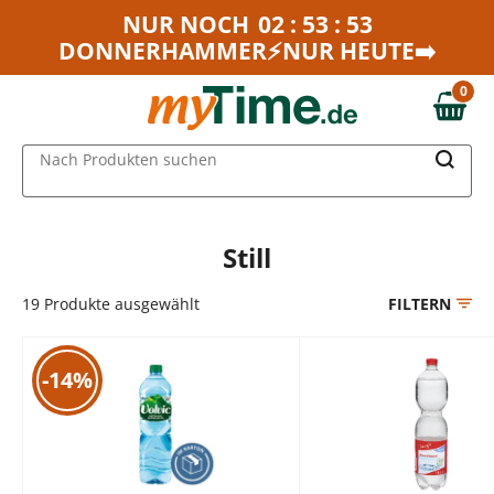
Zum Hauptinhalt springen
NUR NOCH
02 : 53 : 53
DONNERHAMMER⚡NUR HEUTE➡️
Zur Navigation springen
Zur Suche springen
0
0,00 €
MAIN MENU
Nach Produkten suchen
Still
19
Produkte ausgewählt
FILTERN
-14%