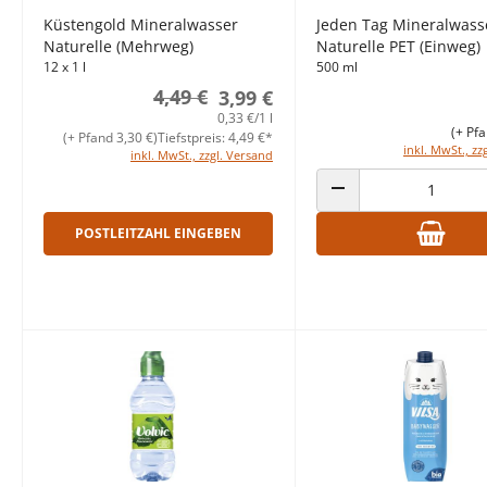
Küstengold Mineralwasser
Jeden Tag Mineralwass
Naturelle (Mehrweg)
Naturelle PET (Einweg)
12 x 1 l
500 ml
4,49 €
3,99 €
0,33 €/1 l
(+ Pfa
(+ Pfand 3,30 €)
Tiefstpreis: 4,49 €*
inkl. MwSt., zz
inkl. MwSt., zzgl. Versand
ANZAHL VERRINGERN
POSTLEITZAHL EINGEBEN