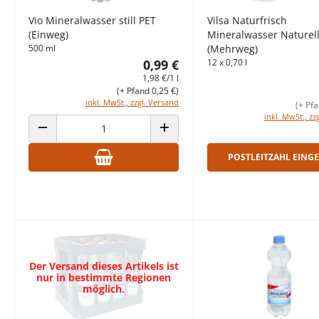
Vio Mineralwasser still PET
Vilsa Naturfrisch
(Einweg)
Mineralwasser Naturel
500 ml
(Mehrweg)
0,99 €
12 x 0,70 l
1,98 €/1 l
(+ Pfand 0,25 €)
inkl. MwSt., zzgl. Versand
(+ Pfa
inkl. MwSt., zz
ANZAHL VERRINGERN
ANZAHL ERHÖHEN
POSTLEITZAHL EING
Der Versand dieses Artikels ist
nur in bestimmte Regionen
möglich.