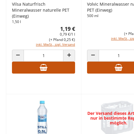
Vilsa Naturfrisch
Volvic Mineralwasser n
Mineralwasser naturelle PET
PET (Einweg)
(Einweg)
500 ml
1,50 l
1,19 €
(+ Pfa
0,79 €/1 l
inkl. MwSt., zz
(+ Pfand 0,25 €)
inkl. MwSt., zzgl. Versand
ANZAHL VERRINGERN
ANZAHL ERHÖHEN
ANZAHL VERRINGERN
Der Versand dieses Arti
nur in bestimmte Re
möglich.