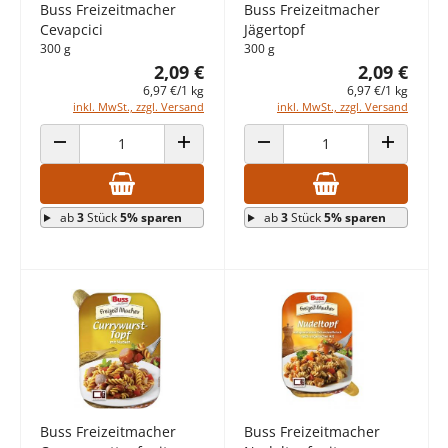
Buss Freizeitmacher
Buss Freizeitmacher
Cevapcici
Jägertopf
300 g
300 g
2,09 €
2,09 €
6,97 €/1 kg
6,97 €/1 kg
inkl. MwSt., zzgl. Versand
inkl. MwSt., zzgl. Versand
ANZAHL VERRINGERN
ANZAHL ERHÖHEN
ANZAHL VERRINGERN
ANZAHL E
ab
3
Stück
5% sparen
ab
3
Stück
5% sparen
Buss Freizeitmacher
Buss Freizeitmacher