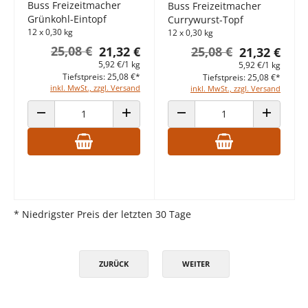
Buss Freizeitmacher
Buss Freizeitmacher
Grünkohl-Eintopf
Currywurst-Topf
12 x 0,30 kg
12 x 0,30 kg
25,08 €
21,32 €
25,08 €
21,32 €
5,92 €/1 kg
5,92 €/1 kg
Tiefstpreis: 25,08 €*
Tiefstpreis: 25,08 €*
inkl. MwSt., zzgl. Versand
inkl. MwSt., zzgl. Versand
ANZAHL VERRINGERN
ANZAHL ERHÖHEN
ANZAHL VERRINGERN
ANZAHL E
* Niedrigster Preis der letzten 30 Tage
ZURÜCK
WEITER