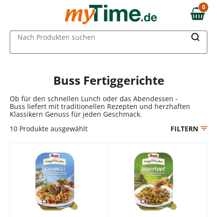
Zum Hauptinhalt springen
0
0,00 €
Zur Navigation springen
MAIN MENU
Nach Produkten suchen
Zur Suche springen
Buss Fertiggerichte
Ob für den schnellen Lunch oder das Abendessen -
Buss liefert mit traditionellen Rezepten und herzhaften
Klassikern Genuss für jeden Geschmack.
10
Produkte ausgewählt
FILTERN