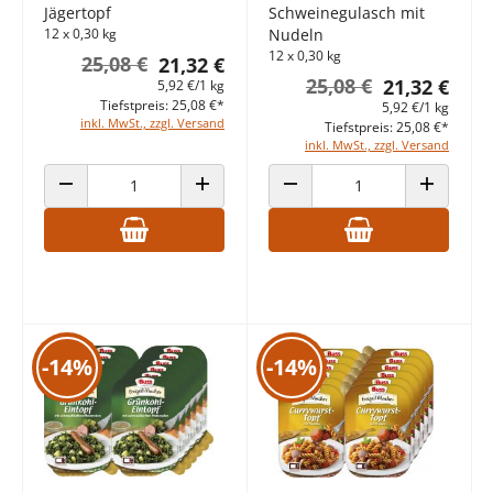
Jägertopf
Schweinegulasch mit
12 x 0,30 kg
Nudeln
12 x 0,30 kg
25,08 €
21,32 €
25,08 €
21,32 €
5,92 €/1 kg
Tiefstpreis: 25,08 €*
5,92 €/1 kg
inkl. MwSt., zzgl. Versand
Tiefstpreis: 25,08 €*
inkl. MwSt., zzgl. Versand
ANZAHL VERRINGERN
ANZAHL ERHÖHEN
ANZAHL VERRINGERN
ANZAHL E
-14%
-14%