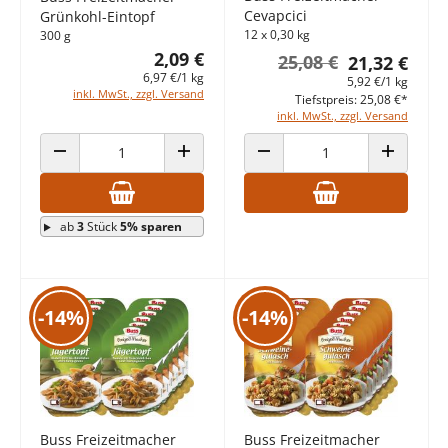
Cevapcici
Grünkohl-Eintopf
12 x 0,30 kg
300 g
2,09 €
25,08 €
21,32 €
6,97 €/1 kg
5,92 €/1 kg
inkl. MwSt., zzgl. Versand
Tiefstpreis: 25,08 €*
inkl. MwSt., zzgl. Versand
ANZAHL VERRINGERN
ANZAHL ERHÖHEN
ANZAHL VERRINGERN
ANZAHL E
ab
3
Stück
5% sparen
-14%
-14%
Buss Freizeitmacher
Buss Freizeitmacher