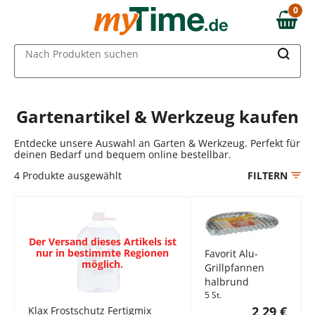
Zum Hauptinhalt springen
0
0,00 €
Zur Navigation springen
MAIN MENU
Nach Produkten suchen
Zur Suche springen
Gartenartikel & Werkzeug kaufen
Entdecke unsere Auswahl an Garten & Werkzeug. Perfekt für
deinen Bedarf und bequem online bestellbar.
4
Produkte ausgewählt
FILTERN
Der Versand dieses Artikels ist
nur in bestimmte Regionen
Favorit Alu-
möglich.
Grillpfannen
halbrund
5 St.
2,29 €
Klax Frostschutz Fertigmix