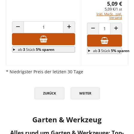
5,09 €
5,09 €/1 st
inkl. MwSt., zzgl.
Versand
ANZAHL VERRINGERN
ANZAHL ERHÖHEN
ANZAHL VERRINGERN
ANZAHL E
ab
3
Stück
5% sparen
ab
3
Stück
5% sparen
* Niedrigster Preis der letzten 30 Tage
ZURÜCK
WEITER
Garten & Werkzeug
Alles rund um Garten & Werkzeuge: Top-