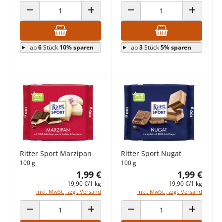
ANZAHL VERRINGERN
ANZAHL ERHÖHEN
ANZAHL VERRINGERN
ANZAHL E
ab
6
Stück
10% sparen
ab
3
Stück
5% sparen
Ritter Sport Marzipan
Ritter Sport Nugat
100 g
100 g
1,99 €
1,99 €
19,90 €/1 kg
19,90 €/1 kg
inkl. MwSt., zzgl. Versand
inkl. MwSt., zzgl. Versand
ANZAHL VERRINGERN
ANZAHL ERHÖHEN
ANZAHL VERRINGERN
ANZAHL E