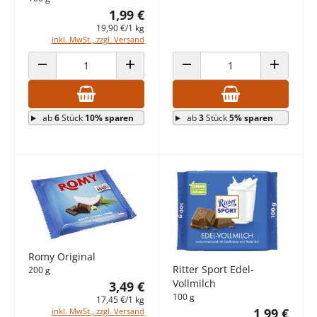
1,99 €
19,90 €/1 kg
inkl. MwSt., zzgl. Versand
ANZAHL VERRINGERN
ANZAHL ERHÖHEN
ANZAHL VERRINGERN
ANZAHL E
ab
6
Stück
10% sparen
ab
3
Stück
5% sparen
Romy Original
Ritter Sport Edel-
200 g
Vollmilch
3,49 €
100 g
17,45 €/1 kg
1,99 €
inkl. MwSt., zzgl. Versand