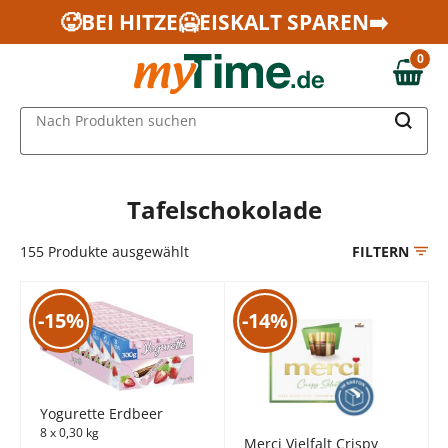
Zum Hauptinhalt springen
🥵BEI HITZE🥶EISKALT SPAREN➡️
Zur Navigation springen
0
Zur Suche springen
0,00 €
MAIN MENU
Nach Produkten suchen
Tafelschokolade
155
Produkte ausgewählt
FILTERN
-15%
-14%
Yogurette Erdbeer
8 x 0,30 kg
Merci Vielfalt Crispy