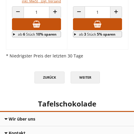
inkl. MwSt., zzgl. Versand
ANZAHL VERRINGERN
ANZAHL ERHÖHEN
ANZAHL VERRINGERN
ANZAHL E
ab
6
Stück
10% sparen
ab
3
Stück
5% sparen
* Niedrigster Preis der letzten 30 Tage
ZURÜCK
WEITER
Tafelschokolade
Wir über uns
Kontakt