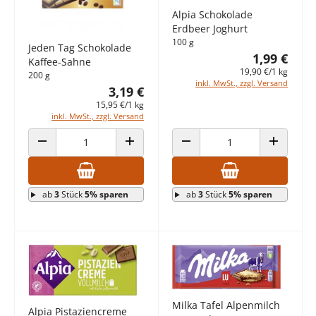
Alpia Schokolade
Erdbeer Joghurt
100 g
Jeden Tag Schokolade
1,99 €
Kaffee-Sahne
19,90 €/1 kg
200 g
inkl. MwSt., zzgl. Versand
3,19 €
15,95 €/1 kg
inkl. MwSt., zzgl. Versand
ANZAHL VERRINGERN
ANZAHL ERHÖHEN
ANZAHL VERRINGERN
ANZAHL E
ab
3
Stück
5% sparen
ab
3
Stück
5% sparen
Milka Tafel Alpenmilch
Alpia Pistaziencreme