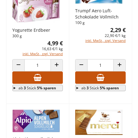
Trumpf Aero Luft-
Schokolade Vollmilch
100 g
2,29 €
Yogurette Erdbeer
22,90 €/1 kg
300 g
inkl. MwSt., zzgl. Versand
4,99 €
16,63 €/1 kg
inkl. MwSt., zzgl. Versand
ANZAHL VERRINGERN
ANZAHL ERHÖHEN
ANZAHL VERRINGERN
ANZAHL E
ab
3
Stück
5% sparen
ab
3
Stück
5% sparen