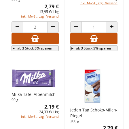
inkl. MwSt., zzgl. Versand
2,79 €
13,95 €/1 kg
inkl. MwSt., zzgl. Versand
ANZAHL VERRINGERN
ANZAHL ERHÖHEN
ANZAHL VERRINGERN
ANZAHL E
ab
3
Stück
5% sparen
ab
3
Stück
5% sparen
Milka Tafel Alpenmilch
90 g
2,19 €
Jeden Tag Schoko-Milch-
24,33 €/1 kg
Riegel
inkl. MwSt., zzgl. Versand
200 g
2,79 €