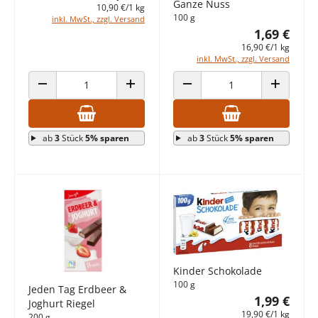
Ganze Nuss
10,90 €/1 kg
100 g
inkl. MwSt., zzgl. Versand
1,69 €
16,90 €/1 kg
inkl. MwSt., zzgl. Versand
ANZAHL VERRINGERN
ANZAHL ERHÖHEN
ANZAHL VERRINGERN
ANZAHL E
ab
3
Stück
5% sparen
ab
3
Stück
5% sparen
Kinder Schokolade
100 g
Jeden Tag Erdbeer &
1,99 €
Joghurt Riegel
19,90 €/1 kg
200 g