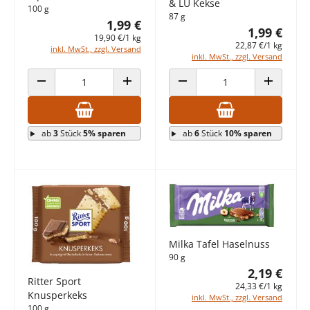
& LU Kekse
100 g
87 g
1,99 €
1,99 €
19,90 €/1 kg
22,87 €/1 kg
inkl. MwSt., zzgl. Versand
inkl. MwSt., zzgl. Versand
ANZAHL VERRINGERN
ANZAHL ERHÖHEN
ANZAHL VERRINGERN
ANZAHL E
ab
3
Stück
5% sparen
ab
6
Stück
10% sparen
Milka Tafel Haselnuss
90 g
2,19 €
Ritter Sport
24,33 €/1 kg
Knusperkeks
inkl. MwSt., zzgl. Versand
100 g