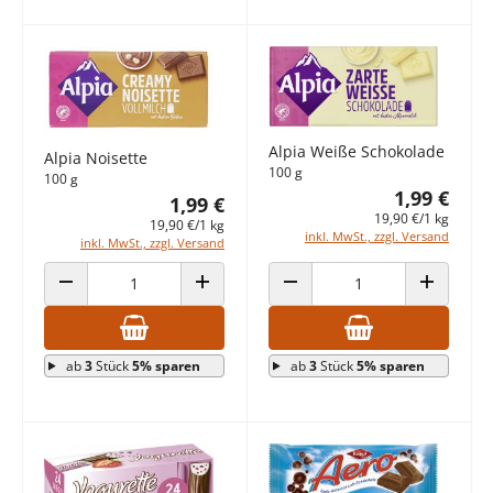
Alpia Weiße Schokolade
Alpia Noisette
100 g
100 g
1,99 €
1,99 €
19,90 €/1 kg
19,90 €/1 kg
inkl. MwSt., zzgl. Versand
inkl. MwSt., zzgl. Versand
ANZAHL VERRINGERN
ANZAHL ERHÖHEN
ANZAHL VERRINGERN
ANZAHL E
ab
3
Stück
5% sparen
ab
3
Stück
5% sparen