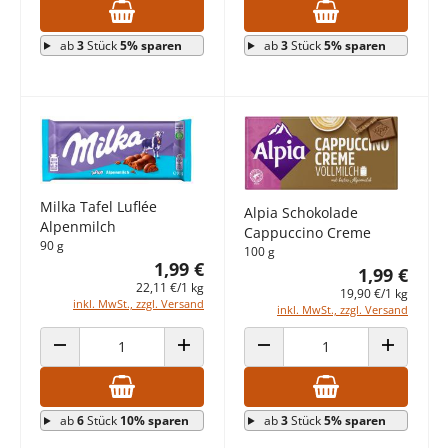
ab
3
Stück
5% sparen
ab
3
Stück
5% sparen
Milka Tafel Luflée
Alpia Schokolade
Alpenmilch
Cappuccino Creme
90 g
100 g
1,99 €
1,99 €
22,11 €/1 kg
19,90 €/1 kg
inkl. MwSt., zzgl. Versand
inkl. MwSt., zzgl. Versand
ANZAHL VERRINGERN
ANZAHL ERHÖHEN
ANZAHL VERRINGERN
ANZAHL E
ab
6
Stück
10% sparen
ab
3
Stück
5% sparen