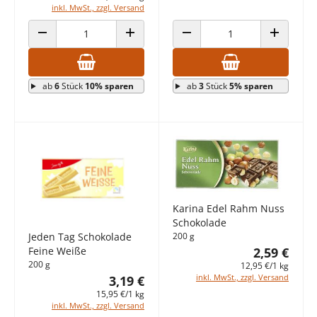
inkl. MwSt., zzgl. Versand
ANZAHL VERRINGERN
ANZAHL ERHÖHEN
ANZAHL VERRINGERN
ANZAHL E
ab
6
Stück
10% sparen
ab
3
Stück
5% sparen
Karina Edel Rahm Nuss
Schokolade
200 g
Jeden Tag Schokolade
2,59 €
Feine Weiße
200 g
12,95 €/1 kg
inkl. MwSt., zzgl. Versand
3,19 €
15,95 €/1 kg
inkl. MwSt., zzgl. Versand