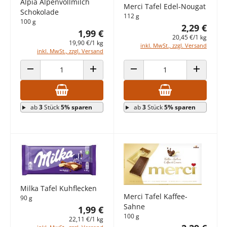
Alpia Alpenvollmilch
Merci Tafel Edel-Nougat
Schokolade
112 g
100 g
2,29 €
1,99 €
20,45 €/1 kg
19,90 €/1 kg
inkl. MwSt., zzgl. Versand
inkl. MwSt., zzgl. Versand
ANZAHL VERRINGERN
ANZAHL ERHÖHEN
ANZAHL VERRINGERN
ANZAHL E
ab
3
Stück
5% sparen
ab
3
Stück
5% sparen
Milka Tafel Kuhflecken
Merci Tafel Kaffee-
90 g
Sahne
1,99 €
100 g
22,11 €/1 kg