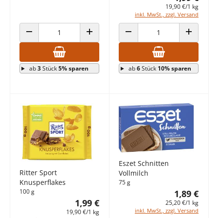
19,90 €/1 kg
inkl. MwSt., zzgl. Versand
ANZAHL VERRINGERN
ANZAHL ERHÖHEN
ANZAHL VERRINGERN
ANZAHL E
ab
3
Stück
5% sparen
ab
6
Stück
10% sparen
Eszet Schnitten
Ritter Sport
Vollmilch
Knusperflakes
75 g
100 g
1,89 €
1,99 €
25,20 €/1 kg
inkl. MwSt., zzgl. Versand
19,90 €/1 kg