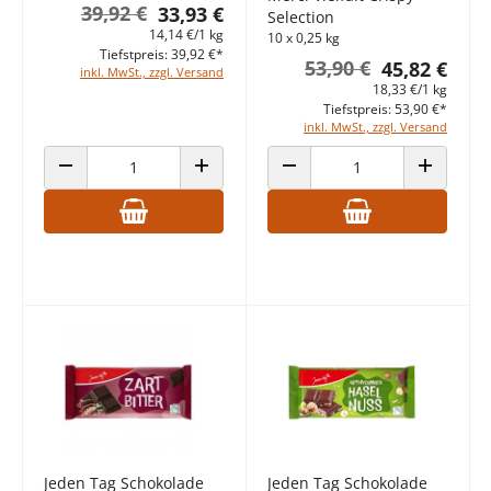
39,92 €
33,93 €
Selection
14,14 €/1 kg
10 x 0,25 kg
Tiefstpreis: 39,92 €*
53,90 €
45,82 €
inkl. MwSt., zzgl. Versand
18,33 €/1 kg
Tiefstpreis: 53,90 €*
inkl. MwSt., zzgl. Versand
ANZAHL VERRINGERN
ANZAHL ERHÖHEN
ANZAHL VERRINGERN
ANZAHL E
Jeden Tag Schokolade
Jeden Tag Schokolade