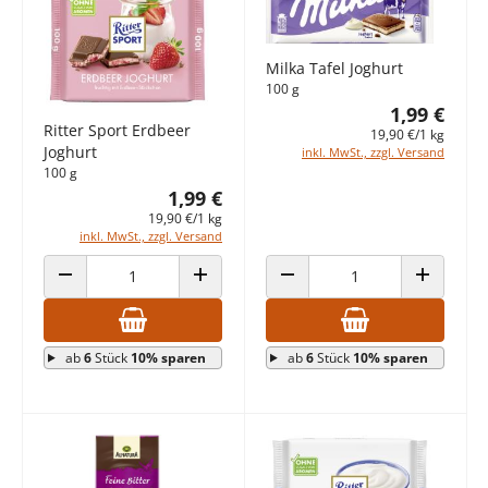
Milka Tafel Joghurt
100 g
1,99 €
Ritter Sport Erdbeer
19,90 €/1 kg
Joghurt
inkl. MwSt., zzgl. Versand
100 g
1,99 €
19,90 €/1 kg
inkl. MwSt., zzgl. Versand
ANZAHL VERRINGERN
ANZAHL ERHÖHEN
ANZAHL VERRINGERN
ANZAHL E
ab
6
Stück
10% sparen
ab
6
Stück
10% sparen