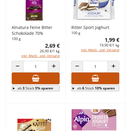
Alnatura Feine Bitter
Ritter Sport Joghurt
Schokolade 70%
100 g
100 g
1,99 €
2,69 €
19,90 €/1 kg
inkl. MwSt., zzgl. Versand
26,90 €/1 kg
inkl. MwSt., zzgl. Versand
ANZAHL VERRINGERN
ANZAHL ERHÖHEN
ANZAHL VERRINGERN
ANZAHL E
ab
3
Stück
5% sparen
ab
6
Stück
10% sparen