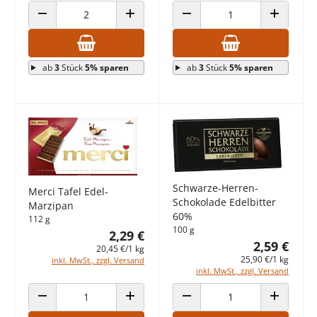
ANZAHL VERRINGERN
ANZAHL ERHÖHEN
ANZAHL VERRINGERN
ANZAHL E
ab
3
Stück
5% sparen
ab
3
Stück
5% sparen
Schwarze-Herren-
Merci Tafel Edel-
Schokolade Edelbitter
Marzipan
60%
112 g
100 g
2,29 €
2,59 €
20,45 €/1 kg
25,90 €/1 kg
inkl. MwSt., zzgl. Versand
inkl. MwSt., zzgl. Versand
ANZAHL VERRINGERN
ANZAHL ERHÖHEN
ANZAHL VERRINGERN
ANZAHL E