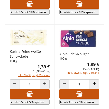
ab
6
Stück
10% sparen
ab
6
Stück
10% sparen
Karina Feine weiße
Alpia Edel-Nougat
Schokolade
100 g
100 g
1,99 €
1,39 €
19,90 €/1 kg
13,90 €/1 kg
inkl. MwSt., zzgl. Versand
inkl. MwSt., zzgl. Versand
ANZAHL VERRINGERN
ANZAHL ERHÖHEN
ANZAHL VERRINGERN
ANZAHL E
ab
3
Stück
5% sparen
ab
3
Stück
5% sparen