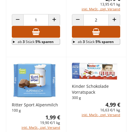
13,95 €/1 kg
inkl. MwSt., zzgl. Versand
ANZAHL VERRINGERN
ANZAHL ERHÖHEN
ANZAHL VERRINGERN
ANZAHL E
ab
3
Stück
5% sparen
ab
3
Stück
5% sparen
Kinder Schokolade
Vorratspack
300 g
4,99 €
Ritter Sport Alpenmilch
16,63 €/1 kg
100 g
inkl. MwSt., zzgl. Versand
1,99 €
19,90 €/1 kg
inkl. MwSt., zzgl. Versand