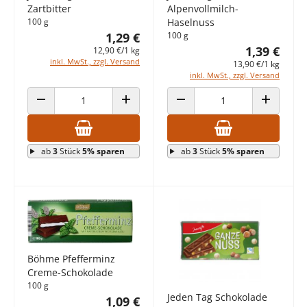
Zartbitter
Alpenvollmilch-
100 g
Haselnuss
1,29 €
100 g
1,39 €
12,90 €/1 kg
inkl. MwSt., zzgl. Versand
13,90 €/1 kg
inkl. MwSt., zzgl. Versand
ANZAHL VERRINGERN
ANZAHL ERHÖHEN
ANZAHL VERRINGERN
ANZAHL E
ab
3
Stück
5% sparen
ab
3
Stück
5% sparen
Böhme Pfefferminz
Creme-Schokolade
100 g
Jeden Tag Schokolade
1,09 €