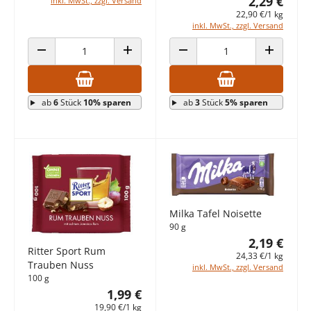
2,29 €
inkl. MwSt., zzgl. Versand
22,90 €/1 kg
inkl. MwSt., zzgl. Versand
ANZAHL VERRINGERN
ANZAHL ERHÖHEN
ANZAHL VERRINGERN
ANZAHL E
ab
6
Stück
10% sparen
ab
3
Stück
5% sparen
Milka Tafel Noisette
90 g
2,19 €
Ritter Sport Rum
24,33 €/1 kg
Trauben Nuss
inkl. MwSt., zzgl. Versand
100 g
1,99 €
19,90 €/1 kg