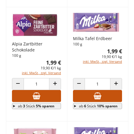
Milka Tafel Erdbeer
Alpia Zartbitter
100 g
Schokolade
1,99 €
100 g
19,90 €/1 kg
1,99 €
inkl. MwSt., zzgl. Versand
19,90 €/1 kg
inkl. MwSt., zzgl. Versand
ANZAHL VERRINGERN
ANZAHL ERHÖHEN
ANZAHL VERRINGERN
ANZAHL E
ab
3
Stück
5% sparen
ab
6
Stück
10% sparen