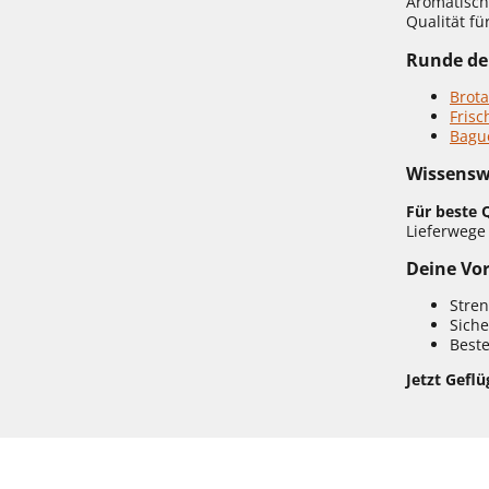
Aromatisch
Qualität fü
Runde dei
Brota
Frisc
Bagu
Wissensw
Für beste Q
Lieferwege
Deine Vor
Stren
Siche
Beste
Jetzt Geflü