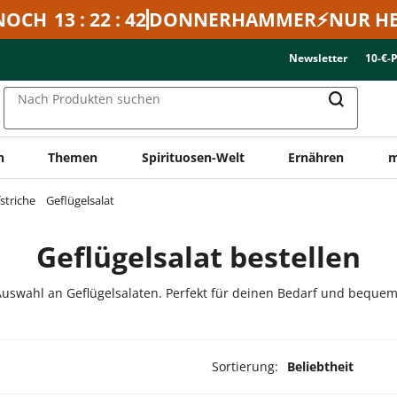
NOCH
13 : 22 : 42
DONNERHAMMER⚡NUR HE
Newsletter
10-€-
Nach Produkten suchen
n
Themen
Spirituosen-Welt
Ernähren
m
striche
Geflügelsalat
Geflügelsalat bestellen
uswahl an Geflügelsalaten. Perfekt für deinen Bedarf und bequem 
Sortierung:
Beliebtheit
ukte ausgewählt