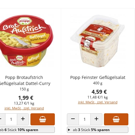
Popp Brotaufstrich
Popp Feinster Geflügelsalat
Geflügelsalat Dattel-Curry
400 g
150 g
4,59 €
1,99 €
11,48 €/1 kg
inkl. MwSt., zzgl. Versand
13,27 €/1 kg
inkl. MwSt., zzgl. Versand
ANZAHL VERRINGERN
ANZAHL ERHÖHEN
ANZAHL VERRINGERN
ANZAHL ERHÖHEN
ab
6
Stück
10% sparen
ab
3
Stück
5% sparen