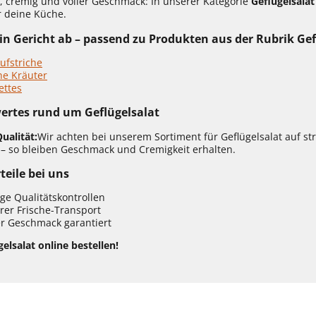
, cremig und voller Geschmack: In unserer Kategorie
Geflügelsalat
r deine Küche.
n Gericht ab – passend zu Produkten aus der Rubrik Gef
ufstriche
he Kräuter
ettes
ertes rund um Geflügelsalat
ualität:
Wir achten bei unserem Sortiment für Geflügelsalat auf st
 – so bleiben Geschmack und Cremigkeit erhalten.
teile bei uns
ge Qualitätskontrollen
rer Frische-Transport
r Geschmack garantiert
gelsalat online bestellen!