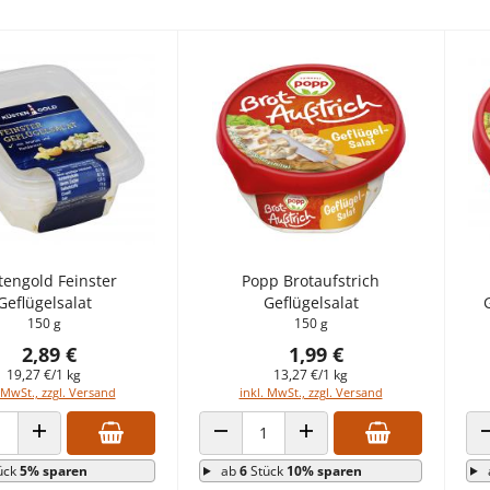
tengold Feinster
Popp Brotaufstrich
Geflügelsalat
Geflügelsalat
150 g
150 g
2,89 €
1,99 €
19,27 €/1 kg
13,27 €/1 kg
 MwSt., zzgl. Versand
inkl. MwSt., zzgl. Versand
 VERRINGERN
ANZAHL ERHÖHEN
ANZAHL VERRINGERN
ANZAHL ERHÖHEN
ück
5% sparen
ab
6
Stück
10% sparen