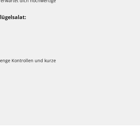
erwartet dich hochwertige
lügelsalat:
renge Kontrollen und kurze