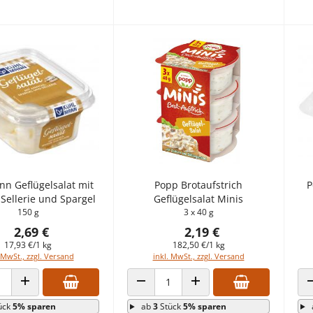
n Geflügelsalat mit
Popp Brotaufstrich
P
Sellerie und Spargel
Geflügelsalat Minis
150 g
3 x 40 g
2,69 €
2,19 €
17,93 €/1 kg
182,50 €/1 kg
 MwSt., zzgl. Versand
inkl. MwSt., zzgl. Versand
 VERRINGERN
ANZAHL ERHÖHEN
ANZAHL VERRINGERN
ANZAHL ERHÖHEN
ück
5% sparen
ab
3
Stück
5% sparen