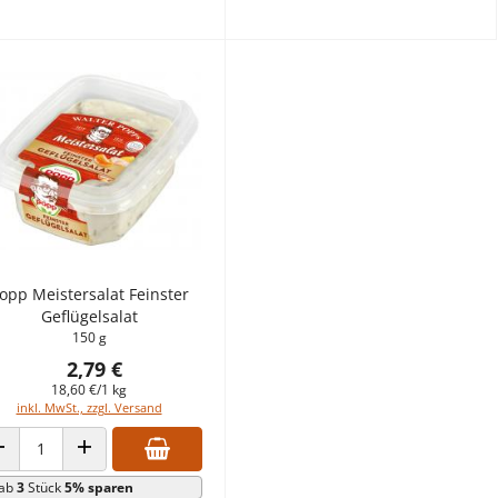
opp Meistersalat Feinster
Geflügelsalat
150 g
2,79 €
18,60 €/1 kg
inkl. MwSt., zzgl. Versand
ANZAHL VERRINGERN
ANZAHL ERHÖHEN
ab
3
Stück
5% sparen