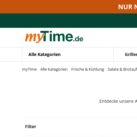
Zum Hauptinhalt springen
NUR 
Zur Navigation springen
Zur Suche springen
Alle Kategorien
Grille
myTime
Alle Kategorien
Frische & Kühlung
Salate & Brotauf
Entdecke unsere A
Filter
7 Prod