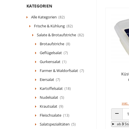
KATEGORIEN
Alle Kategorien
(82)
Frische & Kühlung
(82)
Salate & Brotaufstriche
(82)
Brotaufstriche
(8)
Geflügelsalat
(7)
Gurkensalat
(1)
Farmer & Waldorfsalat
(7)
Küs
Eiersalat
(7)
Kartoffelsalat
(18)
Nudelsalat
(5)
inkl.
Krautsalat
(9)
Fleischsalate
(13)
ANZAHL
Salatspezialitäten
ab
3
St
(5)