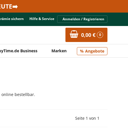
UTE➡️
Prämie sichern
Hilfe & Service
Anmelden / Registrieren
0,00 €
0
yTime.de Business
Marken
Angebote
online bestellbar.
Vorherige Seite
Nächste Seit
Seite 1 von 1