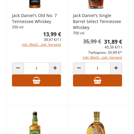
Jack Daniel's Old No. 7
Jack Daniel's Single
Tennessee Whiskey
Barrel Select Tennessee
350 ml
Whiskey
13,99 €
700 ml
39,97 €/1 l
35,99 €
31,89 €
inkl. MwSt., zzgl. Versand
45,56 €/1 l
Tiefstpreis: 35,99 €*
inkl. MwSt., zzgl. Versand
ANZAHL VERRINGERN
ANZAHL ERHÖHEN
ANZAHL VERRINGERN
ANZAHL E