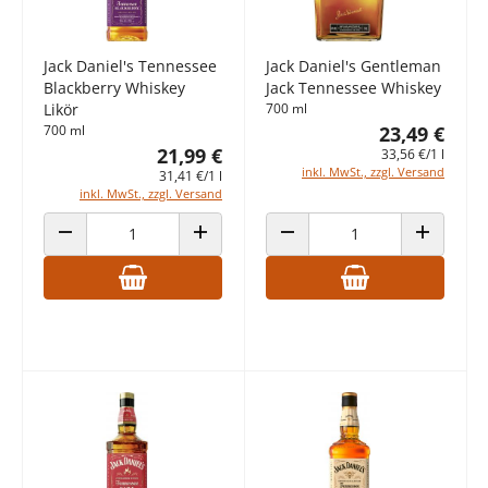
Jack Daniel's Tennessee
Jack Daniel's Gentleman
Blackberry Whiskey
Jack Tennessee Whiskey
Likör
700 ml
700 ml
23,49 €
21,99 €
33,56 €/1 l
inkl. MwSt., zzgl. Versand
31,41 €/1 l
inkl. MwSt., zzgl. Versand
ANZAHL VERRINGERN
ANZAHL ERHÖHEN
ANZAHL VERRINGERN
ANZAHL E