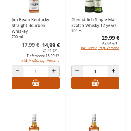
Jim Beam Kentucky
Glenfiddich Single Malt
Straight Bourbon
Scotch Whisky 12 years
Whiskey
700 ml
700 ml
29,99 €
42,84 €/1 l
17,99 €
14,99 €
inkl. MwSt., zzgl. Versand
21,41 €/1 l
Tiefstpreis: 18,09 €*
inkl. MwSt., zzgl. Versand
ANZAHL VERRINGERN
ANZAHL ERHÖHEN
ANZAHL VERRINGERN
ANZAHL E