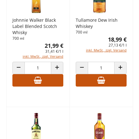
Johnnie Walker Black
Tullamore Dew Irish
Label Blended Scotch
Whiskey
Whisky
700 ml
700 ml
18,99 €
21,99 €
27,13 €/1 l
inkl. MwSt., zzgl. Versand
31,41 €/1 l
inkl. MwSt., zzgl. Versand
ANZAHL VERRINGERN
ANZAHL ERHÖHEN
ANZAHL VERRINGERN
ANZAHL E