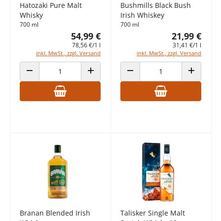
Hatozaki Pure Malt
Bushmills Black Bush
Whisky
Irish Whiskey
700 ml
700 ml
54,99 €
21,99 €
78,56 €/1 l
31,41 €/1 l
inkl. MwSt., zzgl. Versand
inkl. MwSt., zzgl. Versand
ANZAHL VERRINGERN
ANZAHL ERHÖHEN
ANZAHL VERRINGERN
ANZAHL E
Branan Blended Irish
Talisker Single Malt