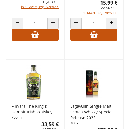
15,99 €
31,41 €/1 l
inkl. MwSt., zzgl. Versand
22,84 €/1 l
inkl. MwSt., zzgl. Versand
ANZAHL VERRINGERN
ANZAHL ERHÖHEN
ANZAHL VERRINGERN
ANZAHL E
Finvara The King´s
Lagavulin Single Malt
Gambit Irish Whiskey
Scotch Whisky Special
700 ml
Release 2022
33,59 €
700 ml