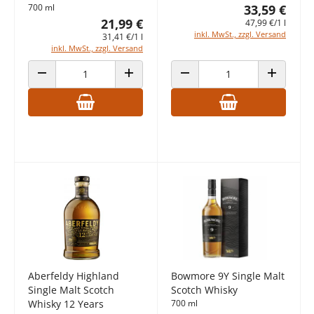
700 ml
33,59 €
21,99 €
47,99 €/1 l
inkl. MwSt., zzgl. Versand
31,41 €/1 l
inkl. MwSt., zzgl. Versand
ANZAHL VERRINGERN
ANZAHL ERHÖHEN
ANZAHL VERRINGERN
ANZAHL E
Aberfeldy Highland
Bowmore 9Y Single Malt
Single Malt Scotch
Scotch Whisky
Whisky 12 Years
700 ml