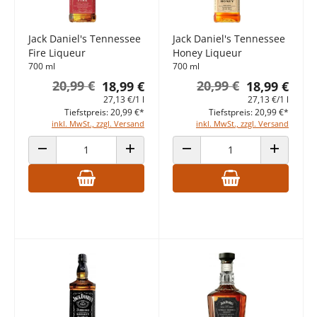
Jack Daniel's Tennessee
Jack Daniel's Tennessee
Fire Liqueur
Honey Liqueur
700 ml
700 ml
20,99 €
20,99 €
18,99 €
18,99 €
27,13 €/1 l
27,13 €/1 l
Tiefstpreis: 20,99 €*
Tiefstpreis: 20,99 €*
inkl. MwSt., zzgl. Versand
inkl. MwSt., zzgl. Versand
ANZAHL VERRINGERN
ANZAHL ERHÖHEN
ANZAHL VERRINGERN
ANZAHL E