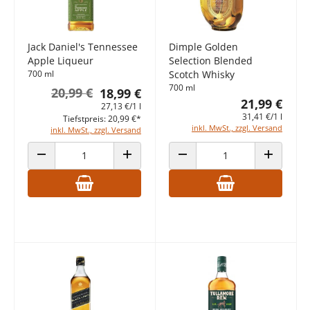
Jack Daniel's Tennessee
Dimple Golden
Apple Liqueur
Selection Blended
700 ml
Scotch Whisky
700 ml
20,99 €
18,99 €
21,99 €
27,13 €/1 l
31,41 €/1 l
Tiefstpreis: 20,99 €*
inkl. MwSt., zzgl. Versand
inkl. MwSt., zzgl. Versand
ANZAHL VERRINGERN
ANZAHL ERHÖHEN
ANZAHL VERRINGERN
ANZAHL E