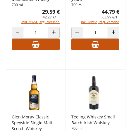
700 ml
700 ml
29,59 €
44,79 €
42,27 €/1 l
63,99 €/1 l
inkl. MwSt., zzgl. Versand
inkl. MwSt., zzgl. Versand
ANZAHL VERRINGERN
ANZAHL ERHÖHEN
ANZAHL VERRINGERN
ANZAHL E
Glen Moray Classic
Teeling Whiskey Small
Speyside Single Malt
Batch Irish Whiskey
Scotch Whiskey
700 ml