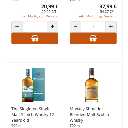
20,99 €
37,99 €
29,99 €/1 l
54,27 €/1 l
inkl. MwSt., zzgl. Versand
inkl. MwSt., zzgl. Versand
ANZAHL VERRINGERN
ANZAHL ERHÖHEN
ANZAHL VERRINGERN
ANZAHL E
The Singleton Single
Monkey Shoulder
Malt Scotch Whisky 12
Blended Malt Scotch
Years old
Whisky
700 ml
700 ml