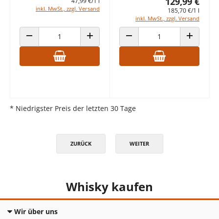
129,99 €
47,99 €/1 l
inkl. MwSt., zzgl. Versand
185,70 €/1 l
inkl. MwSt., zzgl. Versand
ANZAHL VERRINGERN
ANZAHL ERHÖHEN
ANZAHL VERRINGERN
ANZAHL E
* Niedrigster Preis der letzten 30 Tage
ZURÜCK
WEITER
Whisky kaufen
Wir über uns