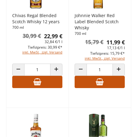
Chivas Regal Blended
Johnnie Walker Red
Scotch Whisky 12 years
Label Blended Scotch
700 ml
Whisky
700 ml
30,99 €
22,99 €
15,79 €
11,99 €
32,84 €/1 l
Tiefstpreis: 30,99 €*
17,13 €/1 l
inkl. MwSt., zzgl. Versand
Tiefstpreis: 15,79 €*
inkl. MwSt., zzgl. Versand
ANZAHL VERRINGERN
ANZAHL ERHÖHEN
ANZAHL VERRINGERN
ANZAHL E