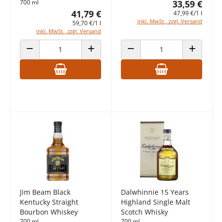
700 ml
33,59 €
41,79 €
47,99 €/1 l
inkl. MwSt., zzgl. Versand
59,70 €/1 l
inkl. MwSt., zzgl. Versand
ANZAHL VERRINGERN
ANZAHL ERHÖHEN
ANZAHL VERRINGERN
ANZAHL E
Jim Beam Black
Dalwhinnie 15 Years
Kentucky Straight
Highland Single Malt
Bourbon Whiskey
Scotch Whisky
700 ml
700 ml