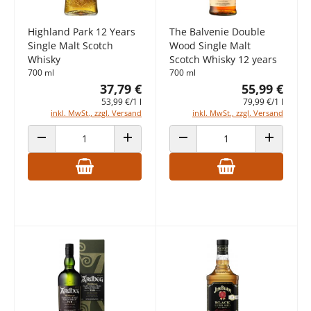
Highland Park 12 Years
The Balvenie Double
Single Malt Scotch
Wood Single Malt
Whisky
Scotch Whisky 12 years
700 ml
700 ml
37,79 €
55,99 €
53,99 €/1 l
79,99 €/1 l
inkl. MwSt., zzgl. Versand
inkl. MwSt., zzgl. Versand
ANZAHL VERRINGERN
ANZAHL ERHÖHEN
ANZAHL VERRINGERN
ANZAHL E