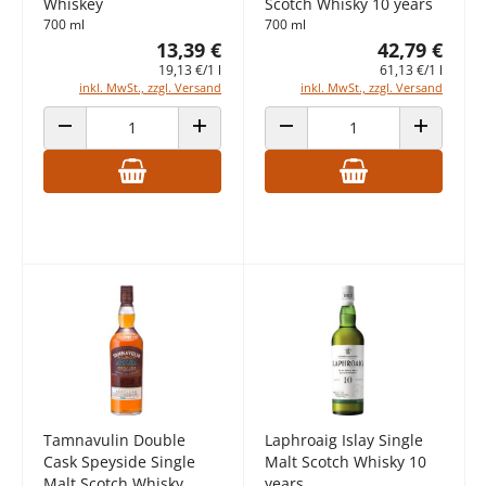
Whiskey
Scotch Whisky 10 years
700 ml
700 ml
13,39 €
42,79 €
19,13 €/1 l
61,13 €/1 l
inkl. MwSt., zzgl. Versand
inkl. MwSt., zzgl. Versand
ANZAHL VERRINGERN
ANZAHL ERHÖHEN
ANZAHL VERRINGERN
ANZAHL E
Tamnavulin Double
Laphroaig Islay Single
Cask Speyside Single
Malt Scotch Whisky 10
Malt Scotch Whisky
years