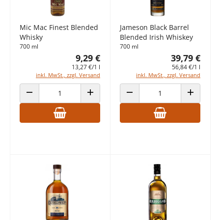
Mic Mac Finest Blended
Jameson Black Barrel
Whisky
Blended Irish Whiskey
700 ml
700 ml
9,29 €
39,79 €
13,27 €/1 l
56,84 €/1 l
inkl. MwSt., zzgl. Versand
inkl. MwSt., zzgl. Versand
ANZAHL VERRINGERN
ANZAHL ERHÖHEN
ANZAHL VERRINGERN
ANZAHL E