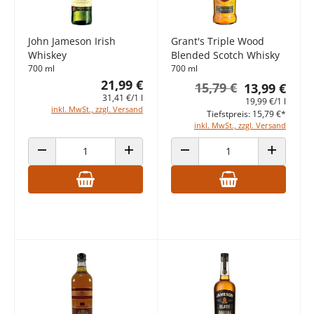
John Jameson Irish
Grant's Triple Wood
Whiskey
Blended Scotch Whisky
700 ml
700 ml
21,99 €
15,79 €
13,99 €
31,41 €/1 l
19,99 €/1 l
inkl. MwSt., zzgl. Versand
Tiefstpreis: 15,79 €*
inkl. MwSt., zzgl. Versand
ANZAHL VERRINGERN
ANZAHL ERHÖHEN
ANZAHL VERRINGERN
ANZAHL E