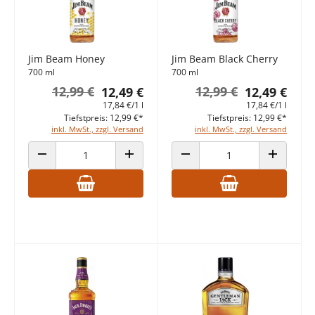
Jim Beam Honey
Jim Beam Black Cherry
700 ml
700 ml
12,99 €
12,99 €
12,49 €
12,49 €
17,84 €/1 l
17,84 €/1 l
Tiefstpreis: 12,99 €*
Tiefstpreis: 12,99 €*
inkl. MwSt., zzgl. Versand
inkl. MwSt., zzgl. Versand
ANZAHL VERRINGERN
ANZAHL ERHÖHEN
ANZAHL VERRINGERN
ANZAHL E