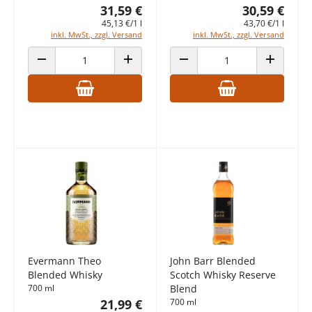
31,59 €
30,59 €
45,13 €/1 l
43,70 €/1 l
inkl. MwSt., zzgl. Versand
inkl. MwSt., zzgl. Versand
ANZAHL VERRINGERN
ANZAHL ERHÖHEN
ANZAHL VERRINGERN
ANZAHL E
Evermann Theo
John Barr Blended
Blended Whisky
Scotch Whisky Reserve
700 ml
Blend
21,99 €
700 ml