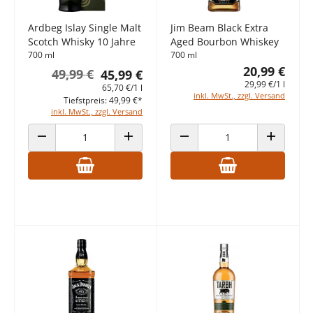
Ardbeg Islay Single Malt
Jim Beam Black Extra
Scotch Whisky 10 Jahre
Aged Bourbon Whiskey
700 ml
700 ml
20,99 €
49,99 €
45,99 €
29,99 €/1 l
65,70 €/1 l
inkl. MwSt., zzgl. Versand
Tiefstpreis: 49,99 €*
inkl. MwSt., zzgl. Versand
ANZAHL VERRINGERN
ANZAHL ERHÖHEN
ANZAHL VERRINGERN
ANZAHL E