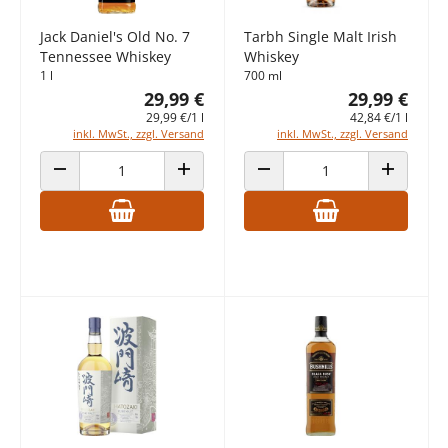
Jack Daniel's Old No. 7
Tarbh Single Malt Irish
Tennessee Whiskey
Whiskey
1 l
700 ml
29,99 €
29,99 €
29,99 €/1 l
42,84 €/1 l
inkl. MwSt., zzgl. Versand
inkl. MwSt., zzgl. Versand
ANZAHL VERRINGERN
ANZAHL ERHÖHEN
ANZAHL VERRINGERN
ANZAHL E