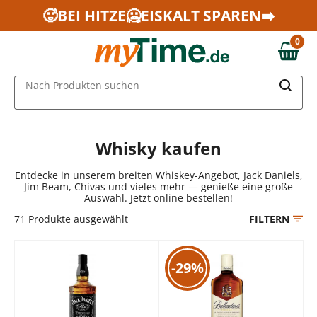
Zum Hauptinhalt springen
🥵BEI HITZE🥶EISKALT SPAREN➡️
Zur Navigation springen
0
Zur Suche springen
0,00 €
MAIN MENU
Nach Produkten suchen
Whisky kaufen
Entdecke in unserem breiten Whiskey-Angebot, Jack Daniels,
Jim Beam, Chivas und vieles mehr — genieße eine große
Auswahl. Jetzt online bestellen!
71
Produkte ausgewählt
FILTERN
-29%