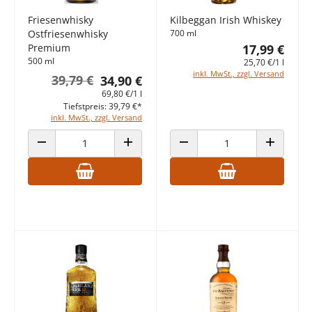
Friesenwhisky
Kilbeggan Irish Whiskey
Ostfriesenwhisky
700 ml
Premium
17,99 €
500 ml
25,70 €/1 l
inkl. MwSt., zzgl. Versand
39,79 €
34,90 €
69,80 €/1 l
Tiefstpreis: 39,79 €*
inkl. MwSt., zzgl. Versand
ANZAHL VERRINGERN
ANZAHL ERHÖHEN
ANZAHL VERRINGERN
ANZAHL E