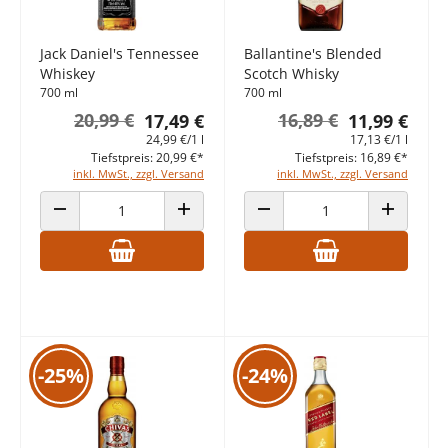
Jack Daniel's Tennessee
Ballantine's Blended
Whiskey
Scotch Whisky
700 ml
700 ml
20,99 €
16,89 €
17,49 €
11,99 €
24,99 €/1 l
17,13 €/1 l
Tiefstpreis: 20,99 €*
Tiefstpreis: 16,89 €*
inkl. MwSt., zzgl. Versand
inkl. MwSt., zzgl. Versand
ANZAHL VERRINGERN
ANZAHL ERHÖHEN
ANZAHL VERRINGERN
ANZAHL E
-25%
-24%