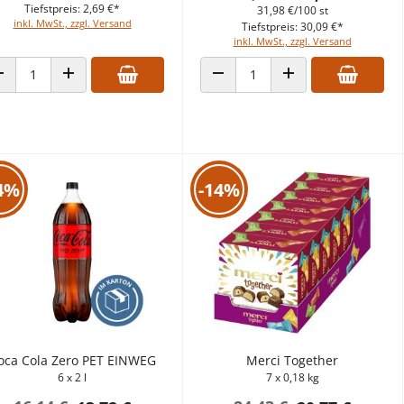
Tiefstpreis: 2,69 €*
31,98 €/100 st
inkl. MwSt., zzgl. Versand
Tiefstpreis: 30,09 €*
inkl. MwSt., zzgl. Versand
ANZAHL VERRINGERN
ANZAHL ERHÖHEN
ANZAHL VERRINGERN
ANZAHL ERHÖHEN
4%
-14%
oca Cola Zero PET EINWEG
Merci Together
6 x 2 l
7 x 0,18 kg