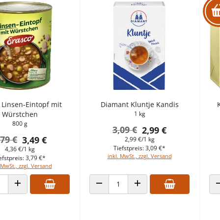
 Linsen-Eintopf mit
Diamant Kluntje Kandis
Würstchen
1 kg
800 g
3,09 €
2,99 €
,79 €
3,49 €
2,99 €/1 kg
Tiefstpreis: 3,09 €*
4,36 €/1 kg
inkl. MwSt., zzgl. Versand
efstpreis: 3,79 €*
 MwSt., zzgl. Versand
 VERRINGERN
ANZAHL ERHÖHEN
ANZAHL VERRINGERN
ANZAHL ERHÖHEN