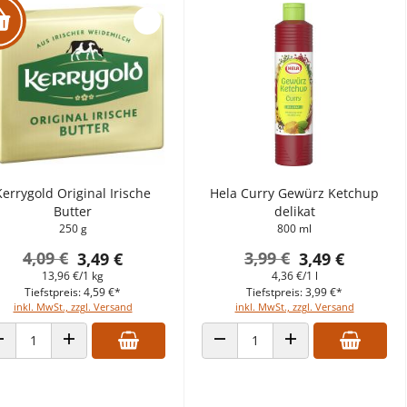
Kerrygold Original Irische
Hela Curry Gewürz Ketchup
Butter
delikat
250 g
800 ml
4,09 €
3,99 €
3,49 €
3,49 €
13,96 €/1 kg
4,36 €/1 l
Tiefstpreis: 4,59 €*
Tiefstpreis: 3,99 €*
inkl. MwSt., zzgl. Versand
inkl. MwSt., zzgl. Versand
ANZAHL VERRINGERN
ANZAHL ERHÖHEN
ANZAHL VERRINGERN
ANZAHL ERHÖHEN