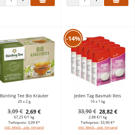
ANZAHL VERRINGERN
ANZAHL ERHÖHEN
ANZAHL VERRINGERN
ANZAHL ERHÖHEN
-14%
Bünting Tee Bio Kräuter
Jeden Tag Basmati Reis
20 x 2 g
10 x 1 kg
3,09 €
33,90 €
2,69 €
28,82 €
67,25 €/1 kg
2,88 €/1 kg
Tiefstpreis: 3,09 €*
Tiefstpreis: 33,90 €*
inkl. MwSt., zzgl. Versand
inkl. MwSt., zzgl. Versand