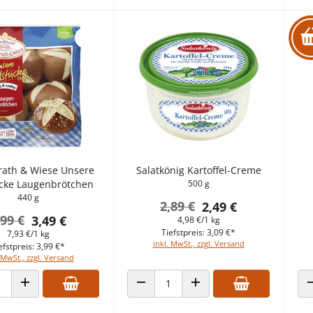
ath & Wiese Unsere
Salatkönig Kartoffel-Creme
cke Laugenbrötchen
500 g
440 g
2,89 €
2,49 €
,99 €
3,49 €
4,98 €/1 kg
Tiefstpreis: 3,09 €*
7,93 €/1 kg
inkl. MwSt., zzgl. Versand
efstpreis: 3,99 €*
 MwSt., zzgl. Versand
 VERRINGERN
ANZAHL ERHÖHEN
ANZAHL VERRINGERN
ANZAHL ERHÖHEN