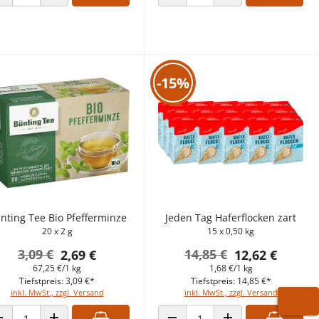
ANZAHL VERRINGERN
ANZAHL ERHÖHEN
ANZAHL VERRINGERN
ANZAHL ERHÖHEN
-15%
nting Tee Bio Pfefferminze
Jeden Tag Haferflocken zart
20 x 2 g
15 x 0,50 kg
3,09 €
14,85 €
2,69 €
12,62 €
67,25 €/1 kg
1,68 €/1 kg
Tiefstpreis: 3,09 €*
Tiefstpreis: 14,85 €*
inkl. MwSt., zzgl. Versand
inkl. MwSt., zzgl. Versand
WARE