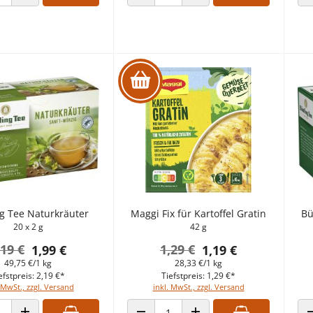
 VERRINGERN
ANZAHL ERHÖHEN
ANZAHL VERRINGERN
ANZAHL ERHÖHEN
g Tee Naturkräuter
Maggi Fix für Kartoffel Gratin
Bü
20 x 2 g
42 g
,19 €
1,29 €
1,99 €
1,19 €
49,75 €/1 kg
28,33 €/1 kg
efstpreis: 2,19 €*
Tiefstpreis: 1,29 €*
 MwSt., zzgl. Versand
inkl. MwSt., zzgl. Versand