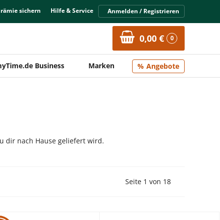
Prämie sichern
Hilfe & Service
Anmelden / Registrieren
0,00 €
0
yTime.de Business
Marken
Angebote
 dir nach Hause geliefert wird.
Vorherige Seite
Nächste Seit
Seite 1 von 18