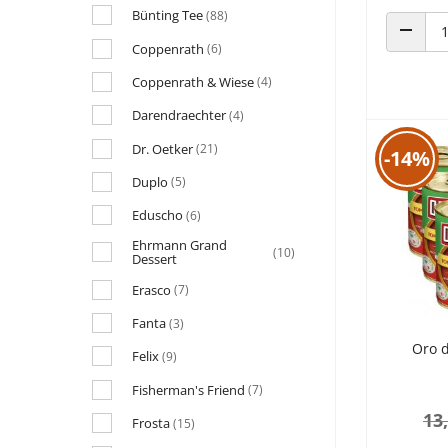
Bünting Tee
(88)
Coppenrath
(6)
ANZAHL
Coppenrath & Wiese
(4)
Darendraechter
(4)
Dr. Oetker
(21)
-14%
Duplo
(5)
Eduscho
(6)
Ehrmann Grand
(10)
Dessert
Erasco
(7)
Fanta
(3)
Oro 
Felix
(9)
Fisherman's Friend
(7)
13
Frosta
(15)