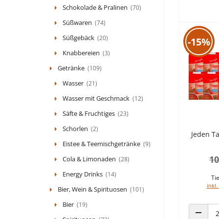
Schokolade & Pralinen
(70)
Süßwaren
(74)
Süßgebäck
(20)
-15%
Knabbereien
(3)
Getränke
(109)
Wasser
(21)
Wasser mit Geschmack
(12)
Säfte & Fruchtiges
(23)
Schorlen
(2)
Jeden T
Eistee & Teemischgetränke
(9)
10
Cola & Limonaden
(28)
Energy Drinks
(14)
Tie
inkl.
Bier, Wein & Spirituosen
(101)
Bier
(19)