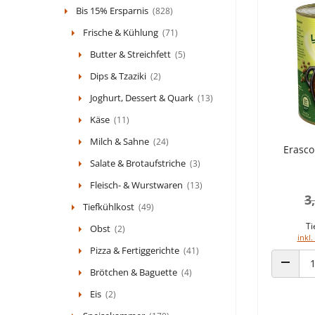
Bis 15% Ersparnis
(828)
Frische & Kühlung
(71)
Butter & Streichfett
(5)
Dips & Tzaziki
(2)
Joghurt, Dessert & Quark
(13)
Käse
(11)
Milch & Sahne
(24)
Erasco
Salate & Brotaufstriche
(3)
Fleisch- & Wurstwaren
(13)
3
Tiefkühlkost
(49)
Ti
Obst
(2)
inkl.
Pizza & Fertiggerichte
(41)
Brötchen & Baguette
(4)
ANZAHL
Eis
(2)