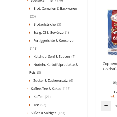
Speisekammer
(170)
Brot, Cerealien & Backwaren
(25)
Brotaufstriche
(5)
Essig, Öl & Gewürze
(1)
Fertiggerichte & Konserven
(118)
Ketchup, Senf & Saucen
(7)
Coppenr
Nudeln, Kartoffelprodukte &
Goldstü
Reis
(8)
Zucker & Zuckerersatz
(6)
3
Kaffee, Tee & Kakao
(113)
Ti
Kaffee
inkl.
(21)
Tee
(92)
ANZAHL
Süßes & Salziges
(167)