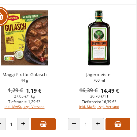
Maggi Fix für Gulasch
Jägermeister
44 g
700 ml
1,29 €
16,39 €
1,19 €
14,49 €
27,05 €/1 kg
20,70 €/1 l
Tiefstpreis: 1,29 €*
Tiefstpreis: 16,39 €*
inkl. MwSt., zzgl. Versand
inkl. MwSt., zzgl. Versand
ANZAHL VERRINGERN
ANZAHL ERHÖHEN
ANZAHL VERRINGERN
ANZAHL ERHÖHEN