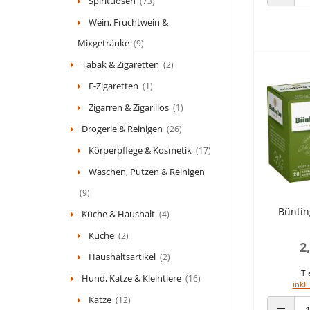
Spirituosen
(73)
ANZAHL
Wein, Fruchtwein &
Mixgetränke
(9)
Tabak & Zigaretten
(2)
E-Zigaretten
(1)
Zigarren & Zigarillos
(1)
Drogerie & Reinigen
(26)
Körperpflege & Kosmetik
(17)
Waschen, Putzen & Reinigen
(9)
Büntin
Küche & Haushalt
(4)
Küche
(2)
2
Haushaltsartikel
(2)
Ti
Hund, Katze & Kleintiere
(16)
inkl.
Katze
(12)