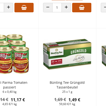
 VERRINGERN
ANZAHL ERHÖHEN
ANZAHL VERRINGERN
ANZAHL ERHÖHEN
di Parma Tomaten
Bünting Tee Grüngold
passiert
Tassenbeutel
6 x 0,40 kg
25 x 1 g
,14 €
1,69 €
11,17 €
1,49 €
4,65 €/1 kg
59,60 €/1 kg