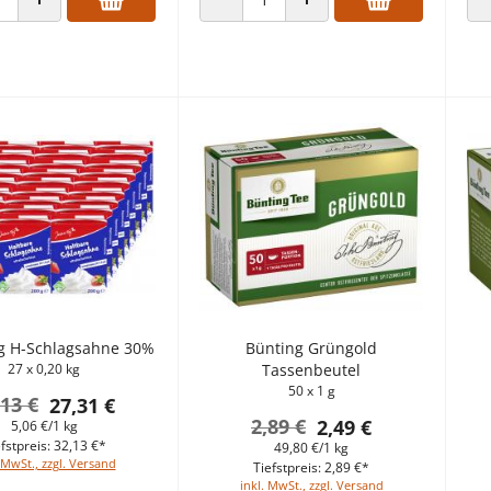
 VERRINGERN
ANZAHL ERHÖHEN
ANZAHL VERRINGERN
ANZAHL ERHÖHEN
g H-Schlagsahne 30%
Bünting Grüngold
27 x 0,20 kg
Tassenbeutel
50 x 1 g
,13 €
27,31 €
2,89 €
2,49 €
5,06 €/1 kg
fstpreis: 32,13 €*
49,80 €/1 kg
 MwSt., zzgl. Versand
Tiefstpreis: 2,89 €*
inkl. MwSt., zzgl. Versand