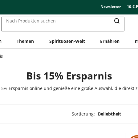
Newsletter
10-€-
Nach Produkten suchen
n
Themen
Spirituosen-Welt
Ernähren
m
is
Bis 15% Ersparnis
5% Ersparnis online und genieße eine große Auswahl, die direkt zu
Sortierung:
Beliebtheit
odukte ausgewählt