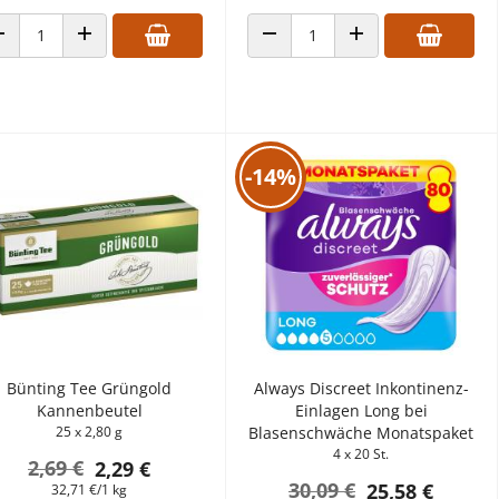
ANZAHL VERRINGERN
ANZAHL ERHÖHEN
ANZAHL VERRINGERN
ANZAHL ERHÖHEN
-14%
Bünting Tee Grüngold
Always Discreet Inkontinenz-
Kannenbeutel
Einlagen Long bei
25 x 2,80 g
Blasenschwäche Monatspaket
4 x 20 St.
2,69 €
2,29 €
30,09 €
25,58 €
32,71 €/1 kg