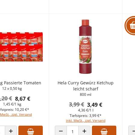
ag Passierte Tomaten
Hela Curry Gewürz Ketchup
12 x 0,50 kg
leicht scharf
800 ml
,20 €
8,67 €
3,99 €
3,49 €
1,45 €/1 kg
fstpreis: 10,20 €*
4,36 €/1 l
 MwSt., zzgl. Versand
Tiefstpreis: 3,99 €*
inkl. MwSt., zzgl. Versand