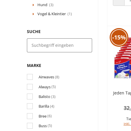
Hund
(3)
ANZAHL
Vogel & Kleintier
(1)
SUCHE
-15%
MARKE
Airwaves
(8)
Always
(5)
Jeden Ta
Balisto
(3)
Barilla
(4)
32
Bree
(6)
Tie
inkl.
Buss
(5)