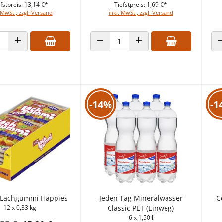
fstpreis: 13,14 €*
Tiefstpreis: 1,69 €*
 MwSt., zzgl. Versand
inkl. MwSt., zzgl. Versand
 VERRINGERN
ANZAHL ERHÖHEN
ANZAHL VERRINGERN
ANZAHL ERHÖHEN
-14%
-1
Lachgummi Happies
Jeden Tag Mineralwasser
C
12 x 0,33 kg
Classic PET (Einweg)
6 x 1,50 l