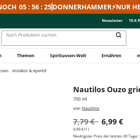
NOCH
05 : 56 : 25
DONNERHAMMER⚡NUR HE
Newsletter
10-€-
Nach Produkten suchen
n
Themen
Spirituosen-Welt
Ernähren
m
uosen
Anislikör & Aperitif
Nautilos Ouzo gri
700 ml
von
Nautilos
7,79 €
6,99 €
9,99 €/1 l
Niedrigster Preis der letzten 30 Tage: 