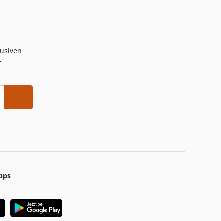
lusiven
-
pps