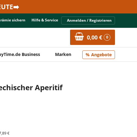
UTE➡️
Prämie sichern
Hilfe & Service
Anmelden / Registrieren
0,00 €
0
yTime.de Business
Marken
Angebote
echischer Aperitif
7,89 €