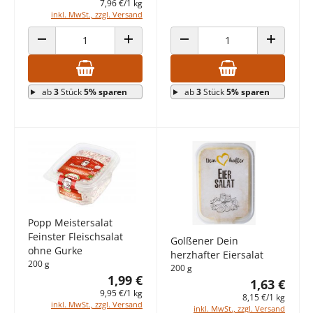
7,96 €/1 kg
inkl. MwSt., zzgl. Versand
ANZAHL VERRINGERN
ANZAHL ERHÖHEN
ANZAHL VERRINGERN
ANZAHL E
ab
3
Stück
5% sparen
ab
3
Stück
5% sparen
Popp Meistersalat
Feinster Fleischsalat
Golßener Dein
ohne Gurke
herzhafter Eiersalat
200 g
200 g
1,99 €
1,63 €
9,95 €/1 kg
8,15 €/1 kg
inkl. MwSt., zzgl. Versand
inkl. MwSt., zzgl. Versand