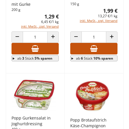
mit Gurke
150 g
200 g
1,99 €
1,29 €
13,27 €/1 kg
inkl. MwSt., zzgl. Versand
6,45 €/1 kg
inkl. MwSt., zzgl. Versand
ANZAHL VERRINGERN
ANZAHL ERHÖHEN
ANZAHL VERRINGERN
ANZAHL E
ab
3
Stück
5% sparen
ab
6
Stück
10% sparen
Popp Gurkensalat in
Popp Brotaufstrich
Joghurtdressing
Käse-Champignon