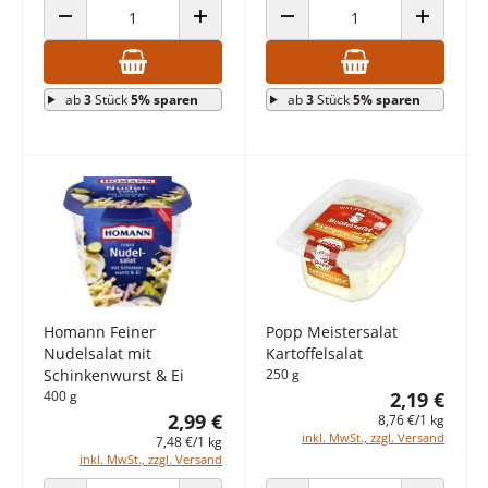
ANZAHL VERRINGERN
ANZAHL ERHÖHEN
ANZAHL VERRINGERN
ANZAHL E
ab
3
Stück
5% sparen
ab
3
Stück
5% sparen
Homann Feiner
Popp Meistersalat
Nudelsalat mit
Kartoffelsalat
Schinkenwurst & Ei
250 g
400 g
2,19 €
2,99 €
8,76 €/1 kg
inkl. MwSt., zzgl. Versand
7,48 €/1 kg
inkl. MwSt., zzgl. Versand