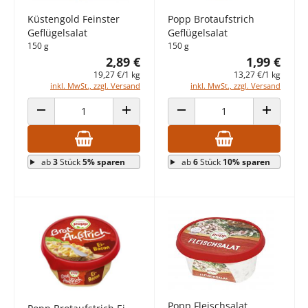
Küstengold Feinster
Popp Brotaufstrich
Geflügelsalat
Geflügelsalat
150 g
150 g
2,89 €
1,99 €
19,27 €/1 kg
13,27 €/1 kg
inkl. MwSt., zzgl. Versand
inkl. MwSt., zzgl. Versand
ANZAHL VERRINGERN
ANZAHL ERHÖHEN
ANZAHL VERRINGERN
ANZAHL E
ab
3
Stück
5% sparen
ab
6
Stück
10% sparen
Popp Fleischsalat