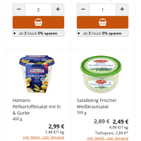
ANZAHL VERRINGERN
ANZAHL ERHÖHEN
ANZAHL VERRINGERN
ANZAHL E
ab
3
Stück
5% sparen
ab
3
Stück
5% sparen
Homann
Salatkönig Frischer
Pellkartoffelsalat mit Ei
Weißkrautsalat
& Gurke
500 g
400 g
2,89 €
2,49 €
2,99 €
4,98 €/1 kg
7,48 €/1 kg
Tiefstpreis: 2,89 €*
inkl. MwSt., zzgl. Versand
inkl. MwSt., zzgl. Versand