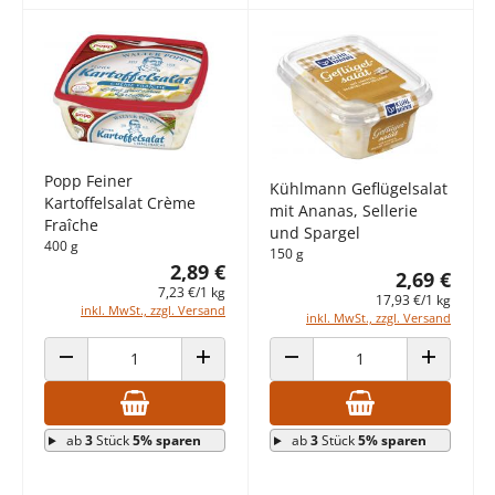
Popp Feiner
Kühlmann Geflügelsalat
Kartoffelsalat Crème
mit Ananas, Sellerie
Fraîche
und Spargel
400 g
150 g
2,89 €
2,69 €
7,23 €/1 kg
17,93 €/1 kg
inkl. MwSt., zzgl. Versand
inkl. MwSt., zzgl. Versand
ANZAHL VERRINGERN
ANZAHL ERHÖHEN
ANZAHL VERRINGERN
ANZAHL E
ab
3
Stück
5% sparen
ab
3
Stück
5% sparen