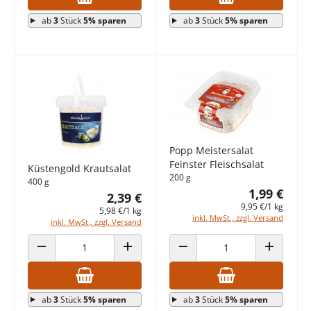
ab
3
Stück
5% sparen
ab
3
Stück
5% sparen
Popp Meistersalat
Feinster Fleischsalat
Küstengold Krautsalat
200 g
400 g
1,99 €
2,39 €
9,95 €/1 kg
5,98 €/1 kg
inkl. MwSt., zzgl. Versand
inkl. MwSt., zzgl. Versand
ANZAHL VERRINGERN
ANZAHL ERHÖHEN
ANZAHL VERRINGERN
ANZAHL E
ab
3
Stück
5% sparen
ab
3
Stück
5% sparen