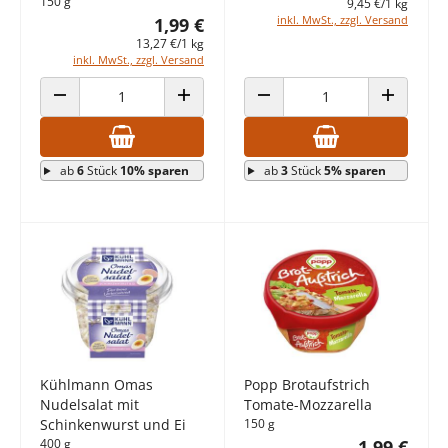
150 g
9,45 €/1 kg
inkl. MwSt., zzgl. Versand
1,99 €
13,27 €/1 kg
inkl. MwSt., zzgl. Versand
ANZAHL VERRINGERN
ANZAHL ERHÖHEN
ANZAHL VERRINGERN
ANZAHL E
ab
6
Stück
10% sparen
ab
3
Stück
5% sparen
Kühlmann Omas
Popp Brotaufstrich
Nudelsalat mit
Tomate-Mozzarella
Schinkenwurst und Ei
150 g
400 g
1,99 €