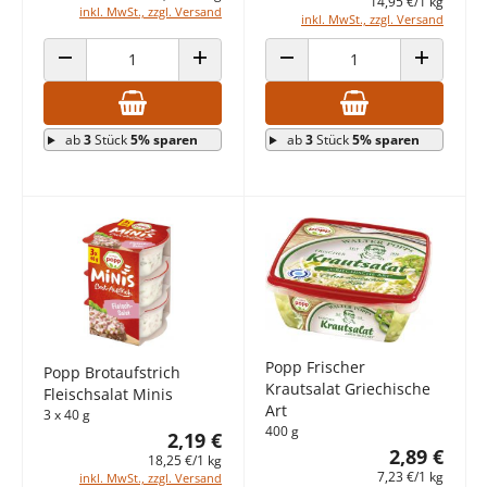
14,95 €/1 kg
inkl. MwSt., zzgl. Versand
inkl. MwSt., zzgl. Versand
ANZAHL VERRINGERN
ANZAHL ERHÖHEN
ANZAHL VERRINGERN
ANZAHL E
ab
3
Stück
5% sparen
ab
3
Stück
5% sparen
Popp Frischer
Popp Brotaufstrich
Krautsalat Griechische
Fleischsalat Minis
Art
3 x 40 g
400 g
2,19 €
2,89 €
18,25 €/1 kg
7,23 €/1 kg
inkl. MwSt., zzgl. Versand