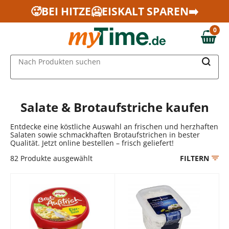
Zum Hauptinhalt springen
🥵BEI HITZE🥶EISKALT SPAREN➡️
Zur Navigation springen
0
Zur Suche springen
0,00 €
MAIN MENU
Nach Produkten suchen
Salate & Brotaufstriche kaufen
Entdecke eine köstliche Auswahl an frischen und herzhaften
Salaten sowie schmackhaften Brotaufstrichen in bester
Qualität. Jetzt online bestellen – frisch geliefert!
82
Produkte ausgewählt
FILTERN