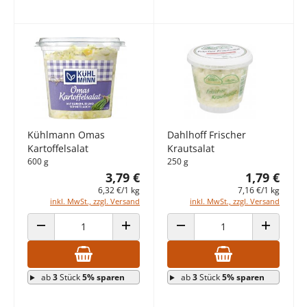
Kühlmann Omas
Dahlhoff Frischer
Kartoffelsalat
Krautsalat
600 g
250 g
3,79 €
1,79 €
6,32 €/1 kg
7,16 €/1 kg
inkl. MwSt., zzgl. Versand
inkl. MwSt., zzgl. Versand
ANZAHL VERRINGERN
ANZAHL ERHÖHEN
ANZAHL VERRINGERN
ANZAHL E
ab
3
Stück
5% sparen
ab
3
Stück
5% sparen