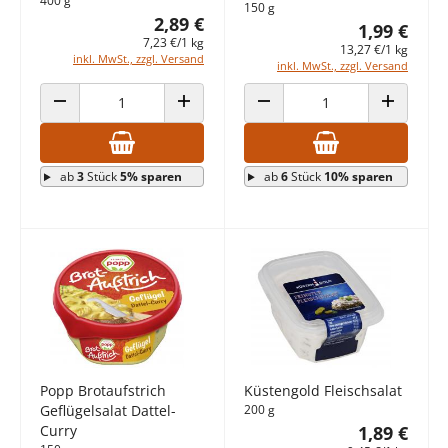
400 g
150 g
2,89 €
1,99 €
7,23 €/1 kg
13,27 €/1 kg
inkl. MwSt., zzgl. Versand
inkl. MwSt., zzgl. Versand
ANZAHL VERRINGERN
ANZAHL ERHÖHEN
ANZAHL VERRINGERN
ANZAHL E
ab
3
Stück
5% sparen
ab
6
Stück
10% sparen
Popp Brotaufstrich
Küstengold Fleischsalat
Geflügelsalat Dattel-
200 g
Curry
1,89 €