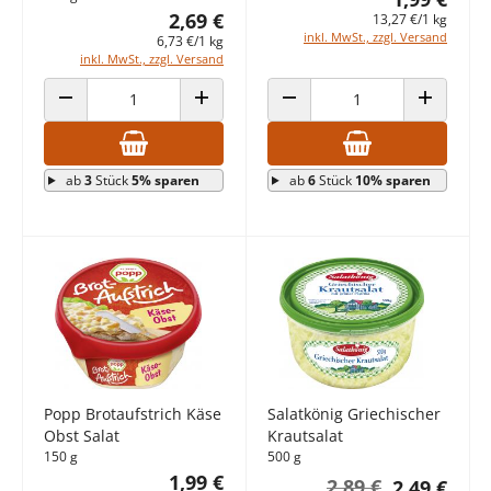
2,69 €
13,27 €/1 kg
inkl. MwSt., zzgl. Versand
6,73 €/1 kg
inkl. MwSt., zzgl. Versand
ANZAHL VERRINGERN
ANZAHL ERHÖHEN
ANZAHL VERRINGERN
ANZAHL E
ab
3
Stück
5% sparen
ab
6
Stück
10% sparen
Popp Brotaufstrich Käse
Salatkönig Griechischer
Obst Salat
Krautsalat
150 g
500 g
1,99 €
2,89 €
2,49 €