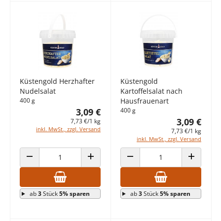
Küstengold Herzhafter
Küstengold
Nudelsalat
Kartoffelsalat nach
400 g
Hausfrauenart
3,09 €
400 g
3,09 €
7,73 €/1 kg
inkl. MwSt., zzgl. Versand
7,73 €/1 kg
inkl. MwSt., zzgl. Versand
ANZAHL VERRINGERN
ANZAHL ERHÖHEN
ANZAHL VERRINGERN
ANZAHL E
ab
3
Stück
5% sparen
ab
3
Stück
5% sparen