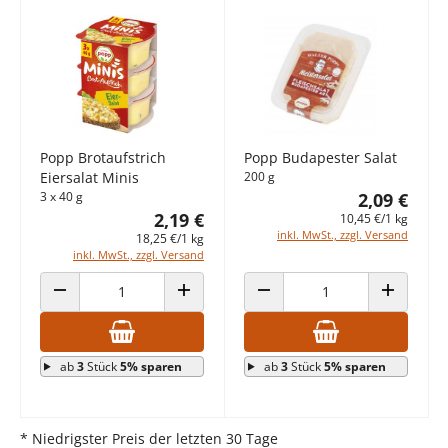
Popp Brotaufstrich
Popp Budapester Salat
Eiersalat Minis
200 g
3 x 40 g
2,09 €
2,19 €
10,45 €/1 kg
inkl. MwSt., zzgl. Versand
18,25 €/1 kg
inkl. MwSt., zzgl. Versand
ANZAHL VERRINGERN
ANZAHL ERHÖHEN
ANZAHL VERRINGERN
ANZAHL E
ab
3
Stück
5% sparen
ab
3
Stück
5% sparen
* Niedrigster Preis der letzten 30 Tage