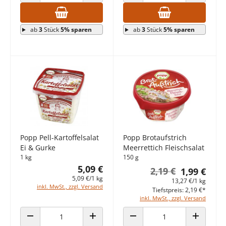
ANZAHL VERRINGERN
ANZAHL ERHÖHEN
ANZAHL VERRINGERN
ANZAHL E
ab
3
Stück
5% sparen
ab
3
Stück
5% sparen
Popp Pell-Kartoffelsalat
Popp Brotaufstrich
Ei & Gurke
Meerrettich Fleischsalat
1 kg
150 g
5,09 €
2,19 €
1,99 €
5,09 €/1 kg
13,27 €/1 kg
inkl. MwSt., zzgl. Versand
Tiefstpreis: 2,19 €*
inkl. MwSt., zzgl. Versand
ANZAHL VERRINGERN
ANZAHL ERHÖHEN
ANZAHL VERRINGERN
ANZAHL E