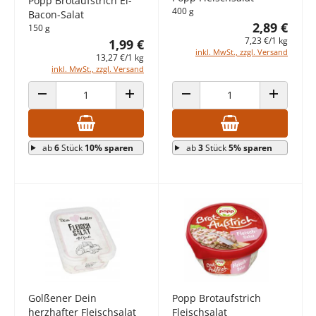
Popp Brotaufstrich Ei-
400 g
Bacon-Salat
2,89 €
150 g
7,23 €/1 kg
1,99 €
inkl. MwSt., zzgl. Versand
13,27 €/1 kg
inkl. MwSt., zzgl. Versand
ANZAHL VERRINGERN
ANZAHL ERHÖHEN
ANZAHL VERRINGERN
ANZAHL E
ab
6
Stück
10% sparen
ab
3
Stück
5% sparen
Golßener Dein
Popp Brotaufstrich
herzhafter Fleischsalat
Fleischsalat