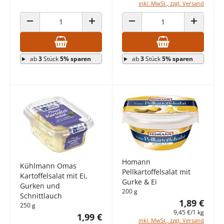
inkl. MwSt., zzgl. Versand
ANZAHL VERRINGERN
ANZAHL ERHÖHEN
ANZAHL VERRINGERN
ANZAHL E
ab
3
Stück
5% sparen
ab
3
Stück
5% sparen
Homann
Kühlmann Omas
Pellkartoffelsalat mit
Kartoffelsalat mit Ei,
Gurke & Ei
Gurken und
200 g
Schnittlauch
1,89 €
250 g
9,45 €/1 kg
1,99 €
inkl. MwSt., zzgl. Versand