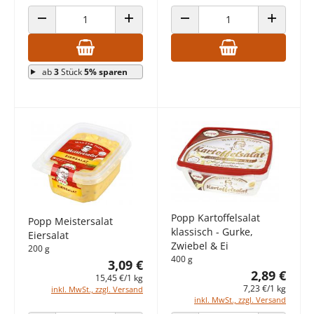
ANZAHL VERRINGERN
ANZAHL ERHÖHEN
ANZAHL VERRINGERN
ANZAHL E
ab
3
Stück
5% sparen
Popp Kartoffelsalat
Popp Meistersalat
klassisch - Gurke,
Eiersalat
Zwiebel & Ei
200 g
400 g
3,09 €
2,89 €
15,45 €/1 kg
7,23 €/1 kg
inkl. MwSt., zzgl. Versand
inkl. MwSt., zzgl. Versand