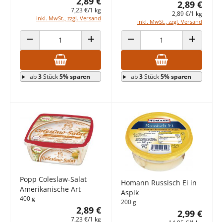
2,89 €
2,89 €
7,23 €/1 kg
2,89 €/1 kg
inkl. MwSt., zzgl. Versand
inkl. MwSt., zzgl. Versand
ANZAHL VERRINGERN
ANZAHL ERHÖHEN
ANZAHL VERRINGERN
ANZAHL E
ab
3
Stück
5% sparen
ab
3
Stück
5% sparen
Popp Coleslaw-Salat
Homann Russisch Ei in
Amerikanische Art
Aspik
400 g
200 g
2,89 €
2,99 €
7,23 €/1 kg