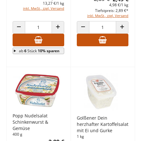
13,27 €/1 kg
4,98 €/1 kg
inkl. MwSt., zzgl. Versand
Tiefstpreis: 2,89 €*
inkl. MwSt., zzgl. Versand
ANZAHL VERRINGERN
ANZAHL ERHÖHEN
ANZAHL VERRINGERN
ANZAHL E
ab
6
Stück
10% sparen
Popp Nudelsalat
Golßener Dein
Schinkenwurst &
herzhafter Kartoffelsalat
Gemüse
mit Ei und Gurke
400 g
1 kg