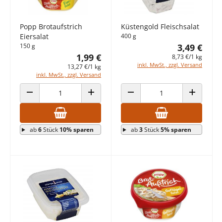
Popp Brotaufstrich
Küstengold Fleischsalat
Eiersalat
400 g
150 g
3,49 €
1,99 €
8,73 €/1 kg
inkl. MwSt., zzgl. Versand
13,27 €/1 kg
inkl. MwSt., zzgl. Versand
ANZAHL VERRINGERN
ANZAHL ERHÖHEN
ANZAHL VERRINGERN
ANZAHL E
ab
6
Stück
10% sparen
ab
3
Stück
5% sparen