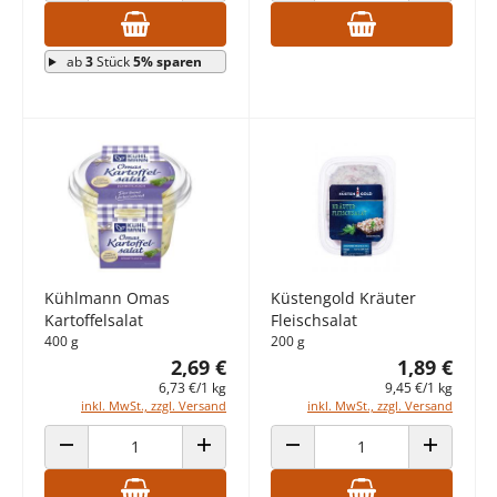
ab
3
Stück
5% sparen
Kühlmann Omas
Küstengold Kräuter
Kartoffelsalat
Fleischsalat
400 g
200 g
2,69 €
1,89 €
6,73 €/1 kg
9,45 €/1 kg
inkl. MwSt., zzgl. Versand
inkl. MwSt., zzgl. Versand
ANZAHL VERRINGERN
ANZAHL ERHÖHEN
ANZAHL VERRINGERN
ANZAHL E