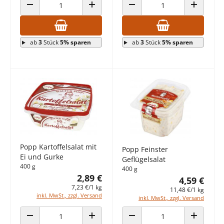
ANZAHL VERRINGERN
ANZAHL ERHÖHEN
ANZAHL VERRINGERN
ANZAHL E
ab
3
Stück
5% sparen
ab
3
Stück
5% sparen
Popp Kartoffelsalat mit
Popp Feinster
Ei und Gurke
Geflügelsalat
400 g
400 g
2,89 €
4,59 €
7,23 €/1 kg
11,48 €/1 kg
inkl. MwSt., zzgl. Versand
inkl. MwSt., zzgl. Versand