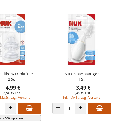
ilikon-Trinktülle
Nuk Nasensauger
2 St.
1 St.
4,99 €
3,49 €
2,50 €/1 st
3,49 €/1 st
 MwSt., zzgl. Versand
inkl. MwSt., zzgl. Versand
 VERRINGERN
ANZAHL ERHÖHEN
ANZAHL VERRINGERN
ANZAHL ERHÖHEN
ück
5% sparen