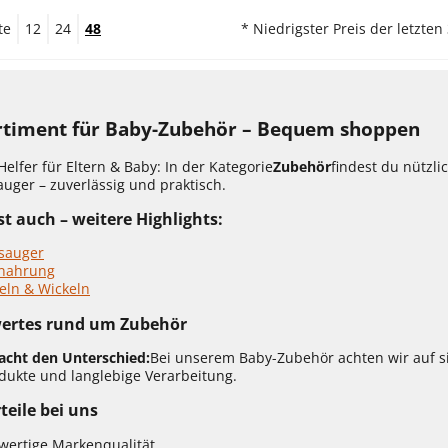
te
12
24
48
* Niedrigster Preis der letzten
rtiment für Baby-Zubehör – Bequem shoppen
Helfer für Eltern & Baby: In der Kategorie
Zubehör
findest du nützl
uger – zuverlässig und praktisch.
t auch – weitere Highlights:
ksauger
nahrung
eln & Wickeln
ertes rund um Zubehör
acht den Unterschied:
Bei unserem Baby-Zubehör achten wir auf si
ukte und langlebige Verarbeitung.
teile bei uns
wertige Markenqualität