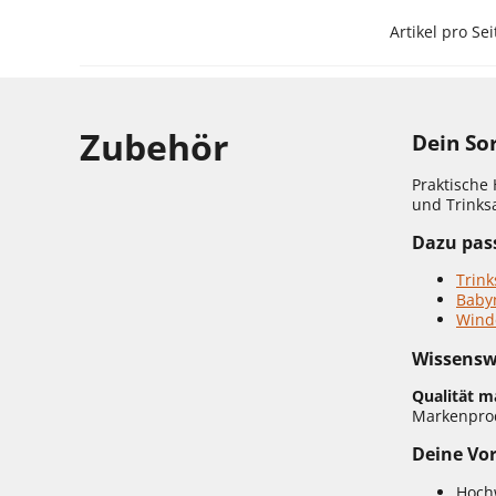
Artikel pro Sei
Zubehör
Dein So
Praktische 
und Trinksa
Dazu pass
Trin
Baby
Wind
Wissensw
Qualität m
Markenprod
Deine Vor
Hoch