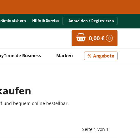
Prämie sichern
Hilfe & Service
Anmelden / Registrieren
0,00 €
0
yTime.de Business
Marken
Angebote
kaufen
rf und bequem online bestellbar.
Vorherige Seite
Nächste Seit
Seite 1 von 1