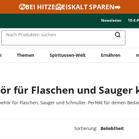
🥵BEI HITZE🥶EISKALT SPAREN➡️
Newsletter
10-€-
Nach Produkten suchen
n
Themen
Spirituosen-Welt
Ernähren
m
ör für Flaschen und Sauger 
hör für Flaschen, Sauger und Schnuller. Perfekt für deinen Beda
Sortierung:
Beliebtheit
ukte ausgewählt