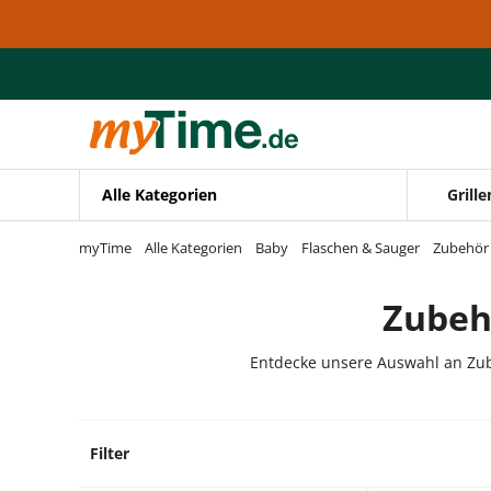
Zum Hauptinhalt springen
Zur Navigation springen
Zur Suche springen
Alle Kategorien
Grille
myTime
Alle Kategorien
Baby
Flaschen & Sauger
Zubehör
Zubeh
Entdecke unsere Auswahl an Zube
Filter
2 Prod