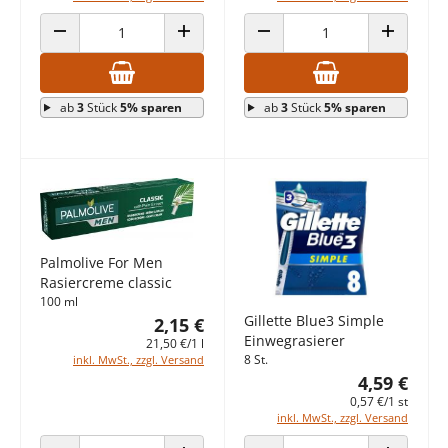
ANZAHL VERRINGERN
ANZAHL ERHÖHEN
ANZAHL VERRINGERN
ANZAHL E
ab
3
Stück
5% sparen
ab
3
Stück
5% sparen
Palmolive For Men
Rasiercreme classic
100 ml
Gillette Blue3 Simple
2,15 €
Einwegrasierer
21,50 €/1 l
8 St.
inkl. MwSt., zzgl. Versand
4,59 €
0,57 €/1 st
inkl. MwSt., zzgl. Versand