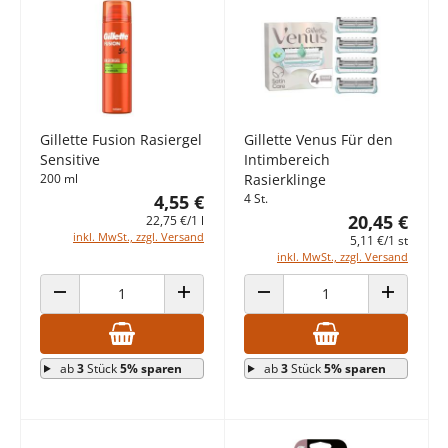
Gillette Fusion Rasiergel
Gillette Venus Für den
Sensitive
Intimbereich
200 ml
Rasierklinge
4,55 €
4 St.
20,45 €
22,75 €/1 l
inkl. MwSt., zzgl. Versand
5,11 €/1 st
inkl. MwSt., zzgl. Versand
ANZAHL VERRINGERN
ANZAHL ERHÖHEN
ANZAHL VERRINGERN
ANZAHL E
ab
3
Stück
5% sparen
ab
3
Stück
5% sparen