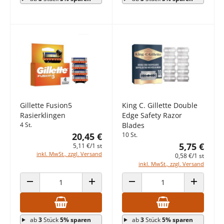
Gillette Fusion5
King C. Gillette Double
Rasierklingen
Edge Safety Razor
4 St.
Blades
20,45 €
10 St.
5,75 €
5,11 €/1 st
inkl. MwSt., zzgl. Versand
0,58 €/1 st
inkl. MwSt., zzgl. Versand
ANZAHL VERRINGERN
ANZAHL ERHÖHEN
ANZAHL VERRINGERN
ANZAHL E
ab
3
Stück
5% sparen
ab
3
Stück
5% sparen