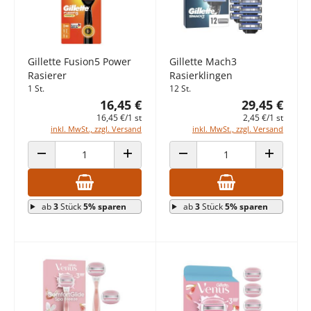
Gillette Fusion5 Power
Gillette Mach3
Rasierer
Rasierklingen
1 St.
12 St.
16,45 €
29,45 €
16,45 €/1 st
2,45 €/1 st
inkl. MwSt., zzgl. Versand
inkl. MwSt., zzgl. Versand
ANZAHL VERRINGERN
ANZAHL ERHÖHEN
ANZAHL VERRINGERN
ANZAHL E
ab
3
Stück
5% sparen
ab
3
Stück
5% sparen