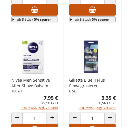
ANZAHL VERRINGERN
ANZAHL ERHÖHEN
ANZAHL VERRINGERN
ANZAHL E
ab
3
Stück
5% sparen
ab
3
Stück
5% sparen
Nivea Men Sensitive
Gillette Blue II Plus
After Shave Balsam
Einwegrasierer
100 ml
6 St.
7,95 €
3,35 €
79,50 €/1 l
0,56 €/1 st
inkl. MwSt., zzgl. Versand
inkl. MwSt., zzgl. Versand
ANZAHL VERRINGERN
ANZAHL ERHÖHEN
ANZAHL VERRINGERN
ANZAHL E