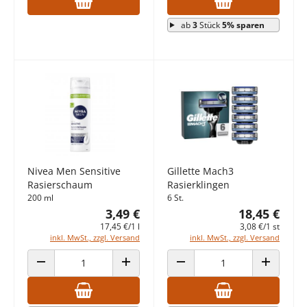
ab
3
Stück
5% sparen
Nivea Men Sensitive
Gillette Mach3
Rasierschaum
Rasierklingen
200 ml
6 St.
3,49 €
18,45 €
17,45 €/1 l
3,08 €/1 st
inkl. MwSt., zzgl. Versand
inkl. MwSt., zzgl. Versand
ANZAHL VERRINGERN
ANZAHL ERHÖHEN
ANZAHL VERRINGERN
ANZAHL E