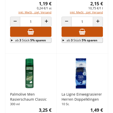
1,19 €
2,15 €
0,24 €/1 st
10,75 €/1 l
inkl. MwSt., zzgl. Versand
inkl. MwSt., zzgl. Versand
ANZAHL VERRINGERN
ANZAHL ERHÖHEN
ANZAHL VERRINGERN
ANZAHL E
ab
3
Stück
5% sparen
ab
3
Stück
5% sparen
Palmolive Men
La Ligne Einwegrasierer
Rasierschaum Classic
Herren Doppelklingen
300 ml
10 St.
3,25 €
1,49 €