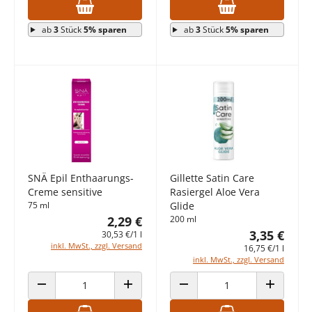
ab
3
Stück
5% sparen
ab
3
Stück
5% sparen
SNÄ Epil Enthaarungs-
Gillette Satin Care
Creme sensitive
Rasiergel Aloe Vera
75 ml
Glide
2,29 €
200 ml
3,35 €
30,53 €/1 l
inkl. MwSt., zzgl. Versand
16,75 €/1 l
inkl. MwSt., zzgl. Versand
ANZAHL VERRINGERN
ANZAHL ERHÖHEN
ANZAHL VERRINGERN
ANZAHL E