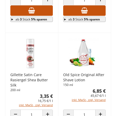
ANZAHL VERRINGERN
ANZAHL ERHÖHEN
ANZAHL VERRINGERN
ANZAHL E
ab
3
Stück
5% sparen
ab
3
Stück
5% sparen
Gillette Satin Care
Old Spice Original After
Rasiergel Shea Butter
Shave Lotion
Silk
150 ml
200 ml
6,85 €
3,35 €
45,67 €/1 l
inkl. MwSt., zzgl. Versand
16,75 €/1 l
inkl. MwSt., zzgl. Versand