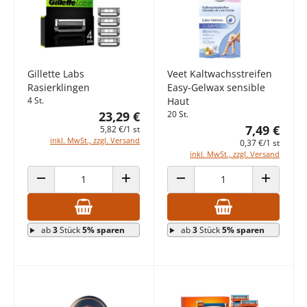
Gillette Labs
Veet Kaltwachsstreifen
Rasierklingen
Easy-Gelwax sensible
4 St.
Haut
23,29 €
20 St.
7,49 €
5,82 €/1 st
inkl. MwSt., zzgl. Versand
0,37 €/1 st
inkl. MwSt., zzgl. Versand
ANZAHL VERRINGERN
ANZAHL ERHÖHEN
ANZAHL VERRINGERN
ANZAHL E
ab
3
Stück
5% sparen
ab
3
Stück
5% sparen