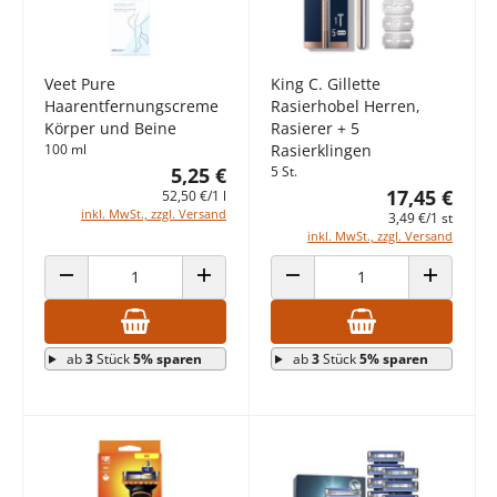
Veet Pure
King C. Gillette
Haarentfernungscreme
Rasierhobel Herren,
Körper und Beine
Rasierer + 5
100 ml
Rasierklingen
5,25 €
5 St.
17,45 €
52,50 €/1 l
inkl. MwSt., zzgl. Versand
3,49 €/1 st
inkl. MwSt., zzgl. Versand
ANZAHL VERRINGERN
ANZAHL ERHÖHEN
ANZAHL VERRINGERN
ANZAHL E
ab
3
Stück
5% sparen
ab
3
Stück
5% sparen