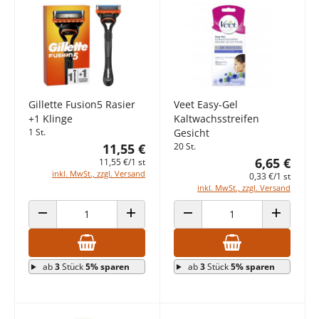
Gillette Fusion5 Rasier
Veet Easy-Gel
+1 Klinge
Kaltwachsstreifen
1 St.
Gesicht
11,55 €
20 St.
6,65 €
11,55 €/1 st
inkl. MwSt., zzgl. Versand
0,33 €/1 st
inkl. MwSt., zzgl. Versand
ANZAHL VERRINGERN
ANZAHL ERHÖHEN
ANZAHL VERRINGERN
ANZAHL E
ab
3
Stück
5% sparen
ab
3
Stück
5% sparen