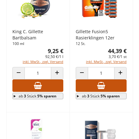
King C. Gillette
Gillette Fusion5
Bartbalsam
Rasierklingen 12er
100 ml
12 St.
9,25 €
44,39 €
92,50 €/1 l
3,70 €/1 st
inkl. MwSt., zzgl. Versand
inkl. MwSt., zzgl. Versand
ANZAHL VERRINGERN
ANZAHL ERHÖHEN
ANZAHL VERRINGERN
ANZAHL E
ab
3
Stück
5% sparen
ab
3
Stück
5% sparen