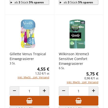
ab
3
Stück
5% sparen
ab
3
Stück
5% sparen
Gillette Venus Tropical
Wilkinson Xtreme3
Einwegrasierer
Sensitive Comfort
3 St.
Einwegrasierer
4,55 €
6 St.
5,75 €
1,52 €/1 st
inkl. MwSt., zzgl. Versand
0,96 €/1 st
inkl. MwSt., zzgl. Versand
ANZAHL VERRINGERN
ANZAHL ERHÖHEN
ANZAHL VERRINGERN
ANZAHL E