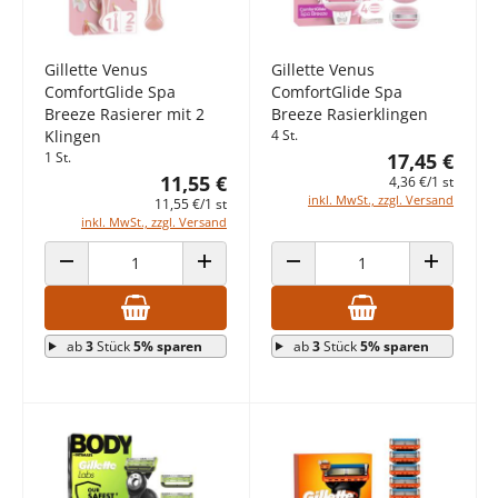
Gillette Venus
Gillette Venus
ComfortGlide Spa
ComfortGlide Spa
Breeze Rasierer mit 2
Breeze Rasierklingen
Klingen
4 St.
1 St.
17,45 €
11,55 €
4,36 €/1 st
inkl. MwSt., zzgl. Versand
11,55 €/1 st
inkl. MwSt., zzgl. Versand
ANZAHL VERRINGERN
ANZAHL ERHÖHEN
ANZAHL VERRINGERN
ANZAHL E
ab
3
Stück
5% sparen
ab
3
Stück
5% sparen