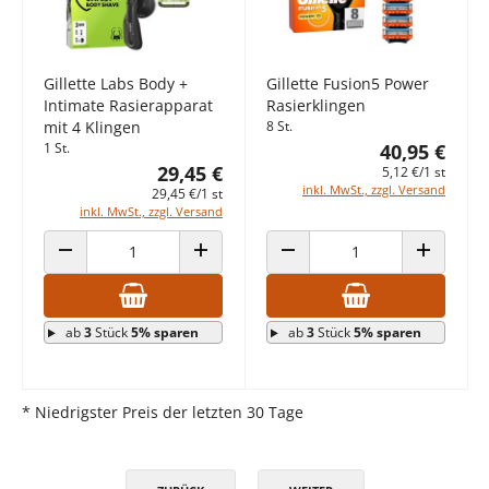
Gillette Labs Body +
Gillette Fusion5 Power
Intimate Rasierapparat
Rasierklingen
mit 4 Klingen
8 St.
1 St.
40,95 €
29,45 €
5,12 €/1 st
inkl. MwSt., zzgl. Versand
29,45 €/1 st
inkl. MwSt., zzgl. Versand
ANZAHL VERRINGERN
ANZAHL ERHÖHEN
ANZAHL VERRINGERN
ANZAHL E
ab
3
Stück
5% sparen
ab
3
Stück
5% sparen
* Niedrigster Preis der letzten 30 Tage