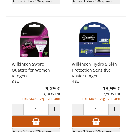
ab
3
Stück
5% sparen
ab
3
Stück
5% sparen
Wilkinson Sword
Wilkinson Hydro 5 Skin
Quattro for Women
Protection Sensitive
Klingen
Rasierklingen
3 St.
4 St.
9,29 €
13,99 €
3,10 €/1 st
3,50 €/1 st
inkl. MwSt., zzgl. Versand
inkl. MwSt., zzgl. Versand
ANZAHL VERRINGERN
ANZAHL ERHÖHEN
ANZAHL VERRINGERN
ANZAHL E
ab
3
Stück
5% sparen
ab
3
Stück
5% sparen