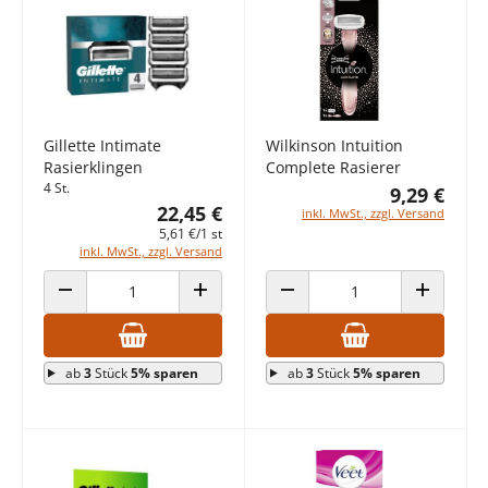
Gillette Intimate
Wilkinson Intuition
Rasierklingen
Complete Rasierer
4 St.
9,29 €
22,45 €
inkl. MwSt., zzgl. Versand
5,61 €/1 st
inkl. MwSt., zzgl. Versand
ANZAHL VERRINGERN
ANZAHL ERHÖHEN
ANZAHL VERRINGERN
ANZAHL E
ab
3
Stück
5% sparen
ab
3
Stück
5% sparen