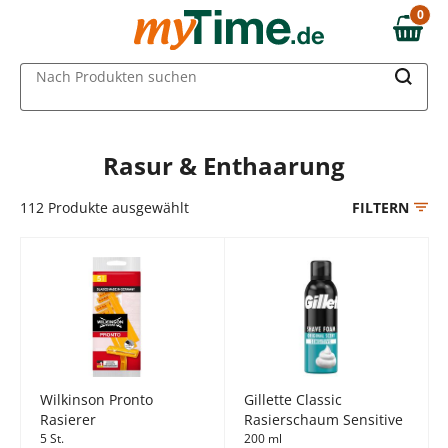
Zum Hauptinhalt springen
0
0,00 €
Zur Navigation springen
MAIN MENU
Nach Produkten suchen
Zur Suche springen
Rasur & Enthaarung
112
Produkte ausgewählt
FILTERN
Wilkinson Pronto
Gillette Classic
Rasierer
Rasierschaum Sensitive
5 St.
200 ml