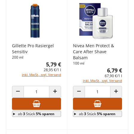
Gillette Pro Rasiergel
Nivea Men Protect &
Sensitiv
Care After Shave
200 ml
Balsam
5,79 €
100 ml
6,79 €
28,95 €/1 l
inkl. MwSt., zzgl. Versand
67,90 €/1 l
inkl. MwSt., zzgl. Versand
ANZAHL VERRINGERN
ANZAHL ERHÖHEN
ANZAHL VERRINGERN
ANZAHL E
ab
3
Stück
5% sparen
ab
3
Stück
5% sparen