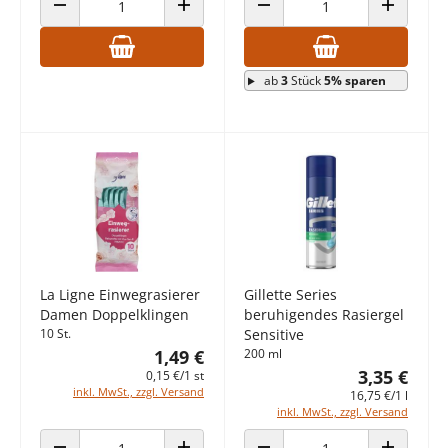
ANZAHL VERRINGERN
ANZAHL ERHÖHEN
ANZAHL VERRINGERN
ANZAHL E
ab
3
Stück
5% sparen
La Ligne Einwegrasierer
Gillette Series
Damen Doppelklingen
beruhigendes Rasiergel
10 St.
Sensitive
1,49 €
200 ml
3,35 €
0,15 €/1 st
inkl. MwSt., zzgl. Versand
16,75 €/1 l
inkl. MwSt., zzgl. Versand