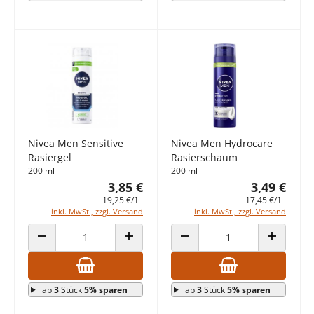
Nivea Men Sensitive
Nivea Men Hydrocare
Rasiergel
Rasierschaum
200 ml
200 ml
3,85 €
3,49 €
19,25 €/1 l
17,45 €/1 l
inkl. MwSt., zzgl. Versand
inkl. MwSt., zzgl. Versand
ANZAHL VERRINGERN
ANZAHL ERHÖHEN
ANZAHL VERRINGERN
ANZAHL E
ab
3
Stück
5% sparen
ab
3
Stück
5% sparen