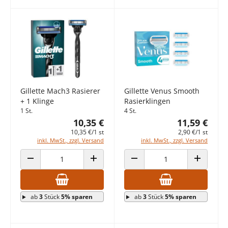
Gillette Mach3 Rasierer
Gillette Venus Smooth
+ 1 Klinge
Rasierklingen
1 St.
4 St.
10,35 €
11,59 €
10,35 €/1 st
2,90 €/1 st
inkl. MwSt., zzgl. Versand
inkl. MwSt., zzgl. Versand
ANZAHL VERRINGERN
ANZAHL ERHÖHEN
ANZAHL VERRINGERN
ANZAHL E
ab
3
Stück
5% sparen
ab
3
Stück
5% sparen