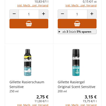
10,83 €/1 l
0,15 €/1 st
inkl. MwSt., zzgl. Versand
inkl. MwSt., zzgl. Versand
ANZAHL VERRINGERN
ANZAHL ERHÖHEN
ANZAHL VERRINGERN
ANZAHL E
ab
3
Stück
5% sparen
Gillette Rasierschaum
Gillette Rasiergel
Sensitive
Original Scent Sensitive
250 ml
200 ml
2,75 €
3,15 €
11,00 €/1 l
15,75 €/1 l
inkl. MwSt., zzgl. Versand
inkl. MwSt., zzgl. Versand