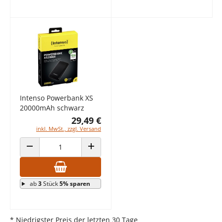
Intenso Powerbank XS
20000mAh schwarz
29,49 €
inkl. MwSt., zzgl. Versand
ANZAHL VERRINGERN
ANZAHL ERHÖHEN
ab
3
Stück
5% sparen
* Niedrigster Preis der letzten 30 Tage