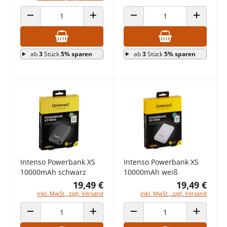
ANZAHL VERRINGERN
ANZAHL ERHÖHEN
ANZAHL VERRINGERN
ANZAHL E
ab
3
Stück
5% sparen
ab
3
Stück
5% sparen
Intenso Powerbank XS
Intenso Powerbank XS
10000mAh schwarz
10000mAh weiß
19,49 €
19,49 €
inkl. MwSt., zzgl. Versand
inkl. MwSt., zzgl. Versand
ANZAHL VERRINGERN
ANZAHL ERHÖHEN
ANZAHL VERRINGERN
ANZAHL E