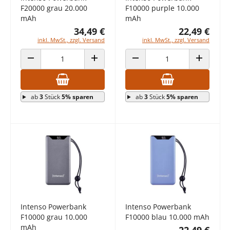
F20000 grau 20.000
F10000 purple 10.000
mAh
mAh
34,49 €
22,49 €
inkl. MwSt., zzgl. Versand
inkl. MwSt., zzgl. Versand
ANZAHL VERRINGERN
ANZAHL ERHÖHEN
ANZAHL VERRINGERN
ANZAHL E
ab
3
Stück
5% sparen
ab
3
Stück
5% sparen
Intenso Powerbank
Intenso Powerbank
F10000 grau 10.000
F10000 blau 10.000 mAh
mAh
22,49 €