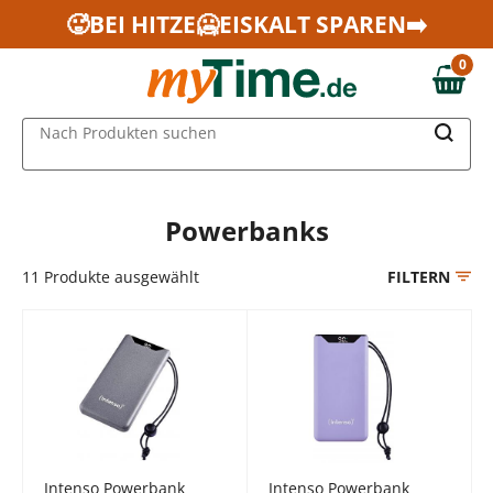
Zum Hauptinhalt springen
🥵BEI HITZE🥶EISKALT SPAREN➡️
Zur Navigation springen
0
Zur Suche springen
0,00 €
MAIN MENU
Nach Produkten suchen
Powerbanks
11
Produkte ausgewählt
FILTERN
Intenso Powerbank
Intenso Powerbank