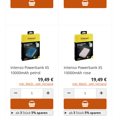
Intenso Powerbank XS
Intenso Powerbank XS
10000mAh petrol
10000mAh rose
19,49 €
19,49 €
inkl. MwSt., zzgl. Versand
inkl. MwSt., zzgl. Versand
ANZAHL VERRINGERN
ANZAHL ERHÖHEN
ANZAHL VERRINGERN
ANZAHL E
ab
3
Stück
5% sparen
ab
3
Stück
5% sparen