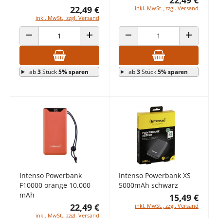
22,49 €
inkl. MwSt., zzgl. Versand
inkl. MwSt., zzgl. Versand
ANZAHL VERRINGERN
ANZAHL ERHÖHEN
ANZAHL VERRINGERN
ANZAHL E
ab
3
Stück
5% sparen
ab
3
Stück
5% sparen
Intenso Powerbank
Intenso Powerbank XS
F10000 orange 10.000
5000mAh schwarz
mAh
15,49 €
22,49 €
inkl. MwSt., zzgl. Versand
inkl. MwSt., zzgl. Versand