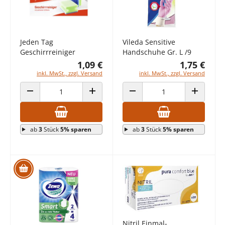
Jeden Tag
Vileda Sensitive
Geschirrreiniger
Handschuhe Gr. L /9
1,09 €
1,75 €
inkl. MwSt., zzgl. Versand
inkl. MwSt., zzgl. Versand
ANZAHL VERRINGERN
ANZAHL ERHÖHEN
ANZAHL VERRINGERN
ANZAHL E
ab
3
Stück
5% sparen
ab
3
Stück
5% sparen
Nitril Einmal-