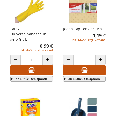
Latex
Jeden Tag Fenstertuch
Universalhandschuh
1,19 €
gelb Gr. L
inkl. MwSt., zzgl. Versand
0,99 €
inkl. MwSt., zzgl. Versand
ANZAHL VERRINGERN
ANZAHL ERHÖHEN
ANZAHL VERRINGERN
ANZAHL E
ab
3
Stück
5% sparen
ab
3
Stück
5% sparen