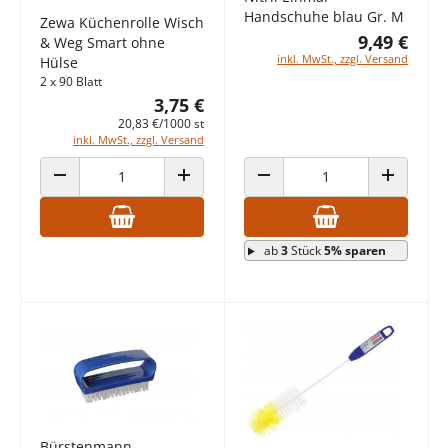
Handschuhe blau Gr. M
Zewa Küchenrolle Wisch
9,49 €
& Weg Smart ohne
inkl. MwSt., zzgl. Versand
Hülse
2 x 90 Blatt
3,75 €
20,83 €/1000 st
inkl. MwSt., zzgl. Versand
ANZAHL VERRINGERN
ANZAHL ERHÖHEN
ANZAHL VERRINGERN
ANZAHL E
ab
3
Stück
5% sparen
Bürstenmann