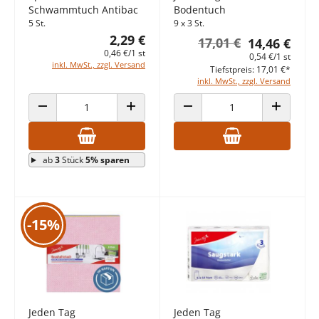
Schwammtuch Antibac
Bodentuch
5 St.
9 x 3 St.
2,29 €
17,01 €
14,46 €
0,46 €/1 st
0,54 €/1 st
inkl. MwSt., zzgl. Versand
Tiefstpreis: 17,01 €*
inkl. MwSt., zzgl. Versand
ANZAHL VERRINGERN
ANZAHL ERHÖHEN
ANZAHL VERRINGERN
ANZAHL E
ab
3
Stück
5% sparen
-15%
Jeden Tag
Jeden Tag