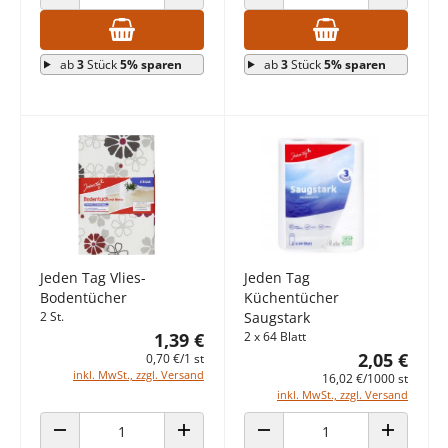
ANZAHL VERRINGERN
ANZAHL ERHÖHEN
ANZAHL VERRINGERN
ANZAHL E
ab
3
Stück
5% sparen
ab
3
Stück
5% sparen
Jeden Tag Vlies-
Jeden Tag
Bodentücher
Küchentücher
2 St.
Saugstark
1,39 €
2 x 64 Blatt
2,05 €
0,70 €/1 st
inkl. MwSt., zzgl. Versand
16,02 €/1000 st
inkl. MwSt., zzgl. Versand