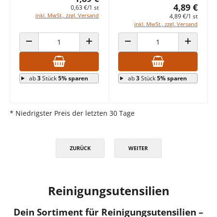
4,89 €
0,63 €/1 st
inkl. MwSt., zzgl. Versand
4,89 €/1 st
inkl. MwSt., zzgl. Versand
ANZAHL VERRINGERN
ANZAHL ERHÖHEN
ANZAHL VERRINGERN
ANZAHL E
ab
3
Stück
5% sparen
ab
3
Stück
5% sparen
* Niedrigster Preis der letzten 30 Tage
ZURÜCK
WEITER
Reinigungsutensilien
Dein Sortiment für Reinigungsutensilien –