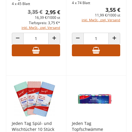
4 x 74 Blatt
4 x 45 Blatt
3,55 €
3,35 €
2,95 €
11,99 €/1000 st
16,39 €/1000 st
inkl. MwSt., zzgl. Versand
Tiefstpreis: 3,75 €*
inkl. MwSt., zzgl. Versand
ANZAHL VERRINGERN
ANZAHL ERHÖHEN
ANZAHL VERRINGERN
ANZAHL E
Jeden Tag Spül- und
Jeden Tag
Wischtücher 10 Stück
Topfschwämme