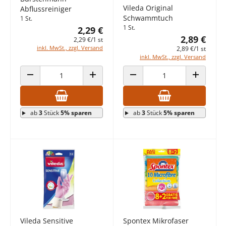
Vileda Original
Abflussreiniger
Schwammtuch
1 St.
1 St.
2,29 €
2,89 €
2,29 €/1 st
inkl. MwSt., zzgl. Versand
2,89 €/1 st
inkl. MwSt., zzgl. Versand
ANZAHL VERRINGERN
ANZAHL ERHÖHEN
ANZAHL VERRINGERN
ANZAHL E
ab
3
Stück
5% sparen
ab
3
Stück
5% sparen
Vileda Sensitive
Spontex Mikrofaser