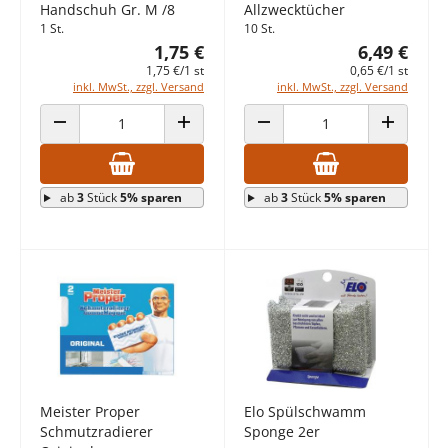
Handschuh Gr. M /8
Allzwecktücher
1 St.
10 St.
1,75 €
6,49 €
1,75 €/1 st
0,65 €/1 st
inkl. MwSt., zzgl. Versand
inkl. MwSt., zzgl. Versand
ANZAHL VERRINGERN
ANZAHL ERHÖHEN
ANZAHL VERRINGERN
ANZAHL E
ab
3
Stück
5% sparen
ab
3
Stück
5% sparen
Meister Proper
Elo Spülschwamm
Schmutzradierer
Sponge 2er