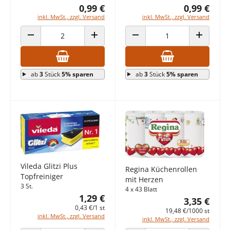
0,99 €
0,99 €
inkl. MwSt., zzgl. Versand
inkl. MwSt., zzgl. Versand
ANZAHL VERRINGERN
ANZAHL ERHÖHEN
ANZAHL VERRINGERN
ANZAHL E
ab
3
Stück
5% sparen
ab
3
Stück
5% sparen
Vileda Glitzi Plus
Regina Küchenrollen
Topfreiniger
mit Herzen
3 St.
4 x 43 Blatt
1,29 €
3,35 €
0,43 €/1 st
19,48 €/1000 st
inkl. MwSt., zzgl. Versand
inkl. MwSt., zzgl. Versand