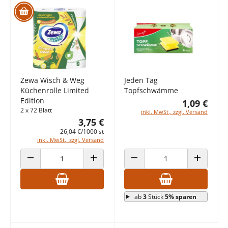
Zewa Wisch & Weg
Jeden Tag
Küchenrolle Limited
Topfschwämme
Edition
1,09 €
2 x 72 Blatt
inkl. MwSt., zzgl. Versand
3,75 €
26,04 €/1000 st
inkl. MwSt., zzgl. Versand
ANZAHL VERRINGERN
ANZAHL ERHÖHEN
ANZAHL VERRINGERN
ANZAHL E
ab
3
Stück
5% sparen