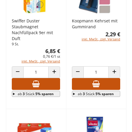
Swiffer Duster
Koopmann Kehrset mit
Staubmagnet
Gummirand
Nachfüllpack 9er mit
2,29 €
Duft
inkl. MwSt., zzgl. Versand
9 St.
6,85 €
0,76 €/1 st
inkl. MwSt., zzgl. Versand
ANZAHL VERRINGERN
ANZAHL ERHÖHEN
ANZAHL VERRINGERN
ANZAHL E
ab
3
Stück
5% sparen
ab
3
Stück
5% sparen