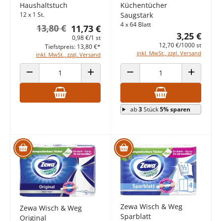
Haushaltstuch
Küchentücher
12 x 1 St.
Saugstark
4 x 64 Blatt
13,80 €
11,73 €
3,25 €
0,98 €/1 st
12,70 €/1000 st
Tiefstpreis: 13,80 €*
inkl. MwSt., zzgl. Versand
inkl. MwSt., zzgl. Versand
ANZAHL VERRINGERN
ANZAHL ERHÖHEN
ANZAHL VERRINGERN
ANZAHL E
ab
3
Stück
5% sparen
Zewa Wisch & Weg
Zewa Wisch & Weg
Sparblatt
Original