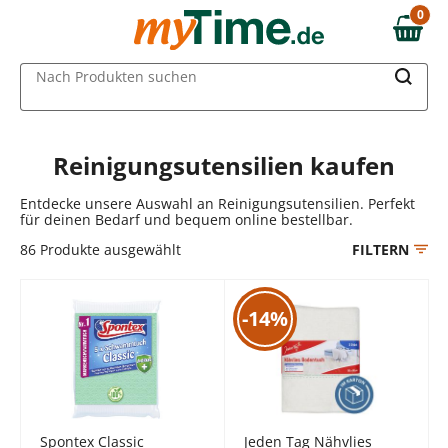
Zum Hauptinhalt springen
0
0,00 €
Zur Navigation springen
MAIN MENU
Nach Produkten suchen
Zur Suche springen
Reinigungsutensilien kaufen
Entdecke unsere Auswahl an Reinigungsutensilien. Perfekt
für deinen Bedarf und bequem online bestellbar.
86
Produkte ausgewählt
FILTERN
-14%
Spontex Classic
Jeden Tag Nähvlies