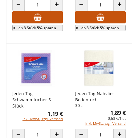
ANZAHL VERRINGERN
ANZAHL ERHÖHEN
ANZAHL VERRINGERN
ANZAHL E
ab
3
Stück
5% sparen
ab
3
Stück
5% sparen
Jeden Tag
Jeden Tag Nähvlies
Schwammtücher 5
Bodentuch
Stück
3 St.
1,89 €
1,19 €
0,63 €/1 st
inkl. MwSt., zzgl. Versand
inkl. MwSt., zzgl. Versand