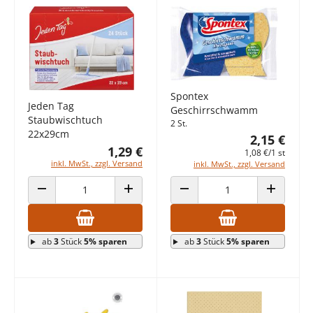
Spontex
Jeden Tag
Geschirrschwamm
Staubwischtuch
2 St.
22x29cm
2,15 €
1,29 €
1,08 €/1 st
inkl. MwSt., zzgl. Versand
inkl. MwSt., zzgl. Versand
ANZAHL VERRINGERN
ANZAHL ERHÖHEN
ANZAHL VERRINGERN
ANZAHL E
ab
3
Stück
5% sparen
ab
3
Stück
5% sparen