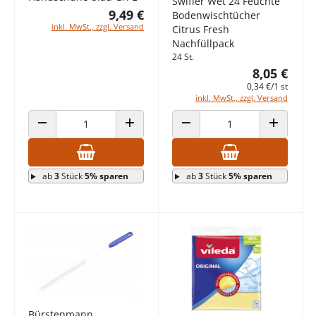
Swiffer Wet 24 Feuchte
9,49 €
Bodenwischtücher
inkl. MwSt., zzgl. Versand
Citrus Fresh
Nachfüllpack
24 St.
8,05 €
0,34 €/1 st
inkl. MwSt., zzgl. Versand
ANZAHL VERRINGERN
ANZAHL ERHÖHEN
ANZAHL VERRINGERN
ANZAHL E
ab
3
Stück
5% sparen
ab
3
Stück
5% sparen
Bürstenmann