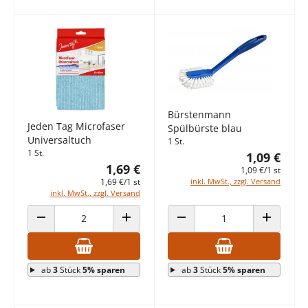
Bürstenmann
Jeden Tag Microfaser
Spülbürste blau
Universaltuch
1 St.
1 St.
1,09 €
1,69 €
1,09 €/1 st
inkl. MwSt., zzgl. Versand
1,69 €/1 st
inkl. MwSt., zzgl. Versand
ANZAHL VERRINGERN
ANZAHL ERHÖHEN
ANZAHL VERRINGERN
ANZAHL E
ab
3
Stück
5% sparen
ab
3
Stück
5% sparen