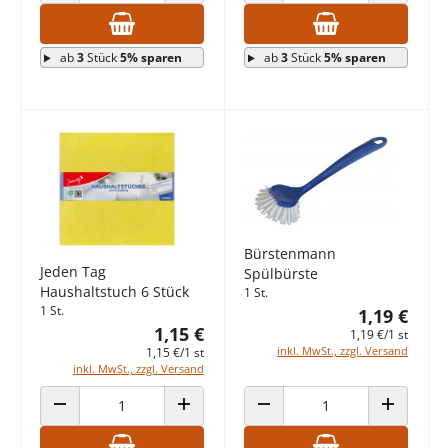
ANZAHL VERRINGERN
ANZAHL ERHÖHEN
ANZAHL VERRINGERN
ANZAHL E
ab
3
Stück
5% sparen
ab
3
Stück
5% sparen
Bürstenmann
Jeden Tag
Spülbürste
Haushaltstuch 6 Stück
1 St.
1 St.
1,19 €
1,15 €
1,19 €/1 st
inkl. MwSt., zzgl. Versand
1,15 €/1 st
inkl. MwSt., zzgl. Versand
ANZAHL VERRINGERN
ANZAHL ERHÖHEN
ANZAHL VERRINGERN
ANZAHL E