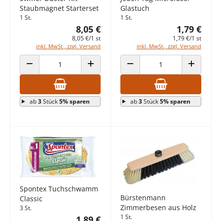
Staubmagnet Starterset
Glastuch
1 St.
1 St.
8,05 €
1,79 €
8,05 €/1 st
1,79 €/1 st
inkl. MwSt., zzgl. Versand
inkl. MwSt., zzgl. Versand
ANZAHL VERRINGERN
ANZAHL ERHÖHEN
ANZAHL VERRINGERN
ANZAHL E
ab
3
Stück
5% sparen
ab
3
Stück
5% sparen
Spontex Tuchschwamm
Bürstenmann
Classic
Zimmerbesen aus Holz
3 St.
1 St.
1,89 €