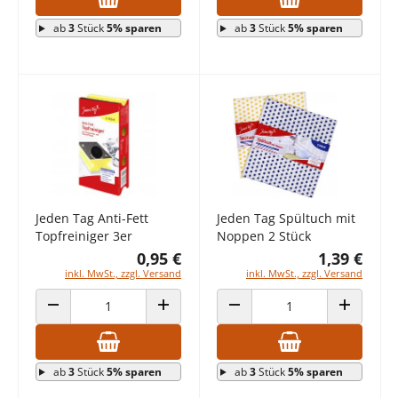
ab
3
Stück
5% sparen
ab
3
Stück
5% sparen
Jeden Tag Anti-Fett
Jeden Tag Spültuch mit
Topfreiniger 3er
Noppen 2 Stück
0,95 €
1,39 €
inkl. MwSt., zzgl. Versand
inkl. MwSt., zzgl. Versand
ANZAHL VERRINGERN
ANZAHL ERHÖHEN
ANZAHL VERRINGERN
ANZAHL E
ab
3
Stück
5% sparen
ab
3
Stück
5% sparen