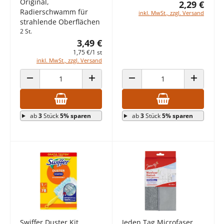
Original,
2,29 €
Radierschwamm für
inkl. MwSt., zzgl. Versand
strahlende Oberflächen
2 St.
3,49 €
1,75 €/1 st
inkl. MwSt., zzgl. Versand
ANZAHL VERRINGERN
ANZAHL ERHÖHEN
ANZAHL VERRINGERN
ANZAHL E
ab
3
Stück
5% sparen
ab
3
Stück
5% sparen
Swiffer Duster Kit
Jeden Tag Microfaser