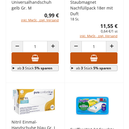
Universalhandschuh
Staubmagnet
gelb Gr. M
Nachfüllpack 18er mit
Duft
0,99 €
18 St.
inkl. MwSt., zzgl. Versand
11,55 €
0,64 €/1 st
inkl. MwSt., zzgl. Versand
ANZAHL VERRINGERN
ANZAHL ERHÖHEN
ANZAHL VERRINGERN
ANZAHL E
ab
3
Stück
5% sparen
ab
3
Stück
5% sparen
Nitril Einmal-
Handschuhe blau Gr. L