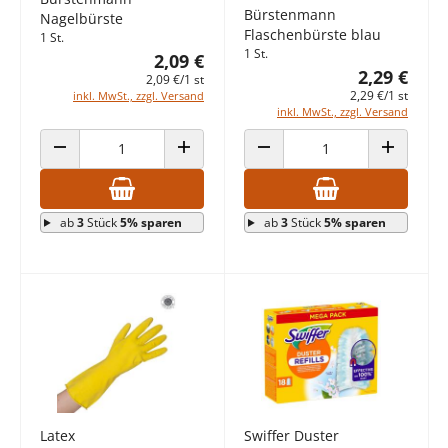
Bürstenmann
Nagelbürste
Flaschenbürste blau
1 St.
1 St.
2,09 €
2,29 €
2,09 €/1 st
2,29 €/1 st
inkl. MwSt., zzgl. Versand
inkl. MwSt., zzgl. Versand
ANZAHL VERRINGERN
ANZAHL ERHÖHEN
ANZAHL VERRINGERN
ANZAHL E
ab
3
Stück
5% sparen
ab
3
Stück
5% sparen
Latex
Swiffer Duster