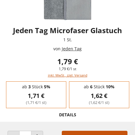
Jeden Tag Microfaser Glastuch
1 St.
von
Jeden Tag
1,79 €
1,79 €/1 st
inkl. MwSt., zzgl. Versand
Staffelpreise - Mengenrabatt
ab
3
Stück
5%
ab
6
Stück
10%
1,71 €
1,62 €
(1,71 €/1 st)
(1,62 €/1 st)
DETAILS