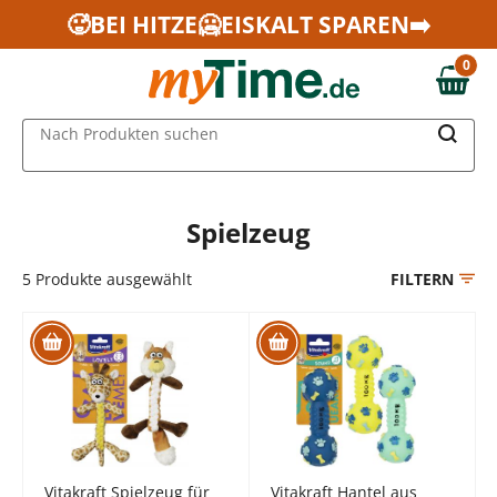
Zum Hauptinhalt springen
🥵BEI HITZE🥶EISKALT SPAREN➡️
Zur Navigation springen
0
Zur Suche springen
0,00 €
MAIN MENU
Nach Produkten suchen
Spielzeug
5
Produkte ausgewählt
FILTERN
Vitakraft Spielzeug für
Vitakraft Hantel aus