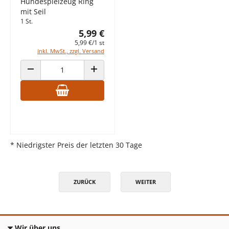
Hundespielzeug Ring
mit Seil
1 St.
5,99 €
5,99 €/1 st
inkl. MwSt., zzgl. Versand
ANZAHL VERRINGERN
ANZAHL ERHÖHEN
* Niedrigster Preis der letzten 30 Tage
ZURÜCK
WEITER
Wir über uns