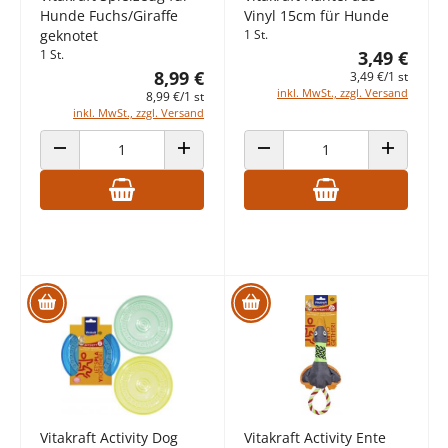
Hunde Fuchs/Giraffe
Vinyl 15cm für Hunde
geknotet
1 St.
1 St.
3,49 €
8,99 €
3,49 €/1 st
inkl. MwSt., zzgl. Versand
8,99 €/1 st
inkl. MwSt., zzgl. Versand
ANZAHL VERRINGERN
ANZAHL ERHÖHEN
ANZAHL VERRINGERN
ANZAHL E
Vitakraft Activity Dog
Vitakraft Activity Ente