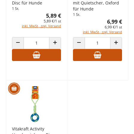
Disc für Hunde
mit Quietscher, Oxford
1 St.
für Hunde
5,89 €
1 St.
6,99 €
5,89 €/1 st
inkl. MwSt., zzgl. Versand
6,99 €/1 st
inkl. MwSt., zzgl. Versand
ANZAHL VERRINGERN
ANZAHL ERHÖHEN
ANZAHL VERRINGERN
ANZAHL E
Vitakraft Activity