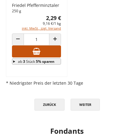
Friedel Pfefferminztaler
250 g
2,29 €
9,16 €/1 kg
inkl. MwSt., zzgl. Versand
ANZAHL VERRINGERN
ANZAHL ERHÖHEN
ab
3
Stück
5% sparen
* Niedrigster Preis der letzten 30 Tage
ZURÜCK
WEITER
Fondants