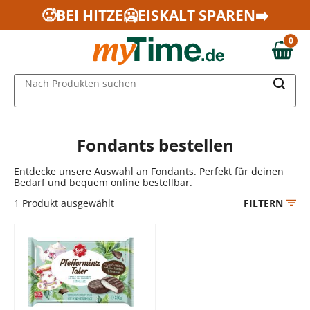
Zum Hauptinhalt springen
🥵BEI HITZE🥶EISKALT SPAREN➡️
Zur Navigation springen
0
Zur Suche springen
0,00 €
MAIN MENU
Nach Produkten suchen
Fondants bestellen
Entdecke unsere Auswahl an Fondants. Perfekt für deinen
Bedarf und bequem online bestellbar.
1
Produkt ausgewählt
FILTERN