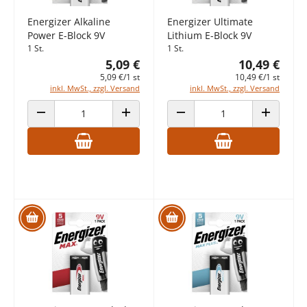
Energizer Alkaline
Energizer Ultimate
Power E-Block 9V
Lithium E-Block 9V
1 St.
1 St.
5,09 €
10,49 €
5,09 €/1 st
10,49 €/1 st
inkl. MwSt., zzgl. Versand
inkl. MwSt., zzgl. Versand
ANZAHL VERRINGERN
ANZAHL ERHÖHEN
ANZAHL VERRINGERN
ANZAHL E