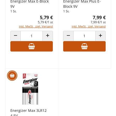
Energizer Max E-Block
Energizer Max Plus E-
9V
Block 9V
1 St.
1 St.
5,79 €
7,99 €
5,79 €/1 st
7,99 €/1 st
inkl. MwSt., zzgl. Versand
inkl. MwSt., zzgl. Versand
ANZAHL VERRINGERN
ANZAHL ERHÖHEN
ANZAHL VERRINGERN
ANZAHL E
Energizer Max 3LR12
4,5V