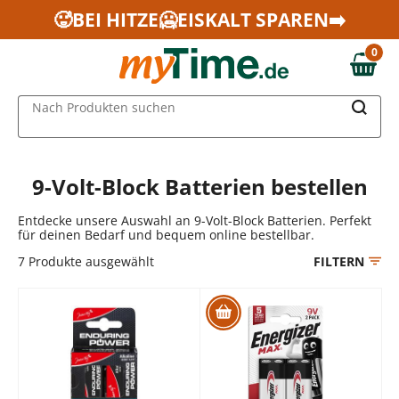
Zum Hauptinhalt springen
🥵BEI HITZE🥶EISKALT SPAREN➡️
Zur Navigation springen
0
Zur Suche springen
0,00 €
MAIN MENU
Nach Produkten suchen
9-Volt-Block Batterien bestellen
Entdecke unsere Auswahl an 9-Volt-Block Batterien. Perfekt
für deinen Bedarf und bequem online bestellbar.
7
Produkte ausgewählt
FILTERN