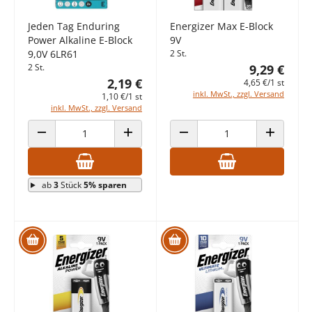
Jeden Tag Enduring
Energizer Max E-Block
Power Alkaline E-Block
9V
9,0V 6LR61
2 St.
2 St.
9,29 €
2,19 €
4,65 €/1 st
inkl. MwSt., zzgl. Versand
1,10 €/1 st
inkl. MwSt., zzgl. Versand
ANZAHL VERRINGERN
ANZAHL ERHÖHEN
ANZAHL VERRINGERN
ANZAHL E
ab
3
Stück
5% sparen