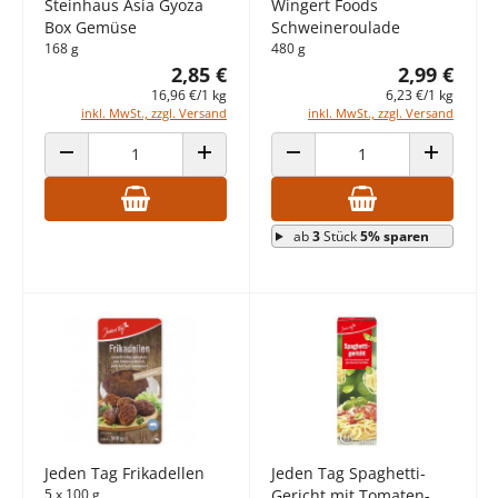
Steinhaus Asia Gyoza
Wingert Foods
Box Gemüse
Schweineroulade
168 g
480 g
2,85 €
2,99 €
16,96 €/1 kg
6,23 €/1 kg
inkl. MwSt., zzgl. Versand
inkl. MwSt., zzgl. Versand
ANZAHL VERRINGERN
ANZAHL ERHÖHEN
ANZAHL VERRINGERN
ANZAHL E
ab
3
Stück
5% sparen
Jeden Tag Frikadellen
Jeden Tag Spaghetti-
5 x 100 g
Gericht mit Tomaten-