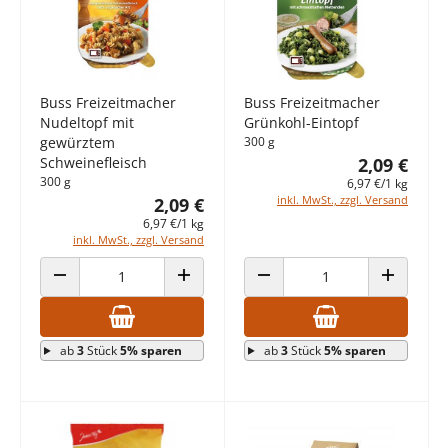
Buss Freizeitmacher
Buss Freizeitmacher
Nudeltopf mit
Grünkohl-Eintopf
gewürztem
300 g
Schweinefleisch
2,09 €
300 g
6,97 €/1 kg
inkl. MwSt., zzgl. Versand
2,09 €
6,97 €/1 kg
inkl. MwSt., zzgl. Versand
ANZAHL VERRINGERN
ANZAHL ERHÖHEN
ANZAHL VERRINGERN
ANZAHL E
ab
3
Stück
5% sparen
ab
3
Stück
5% sparen