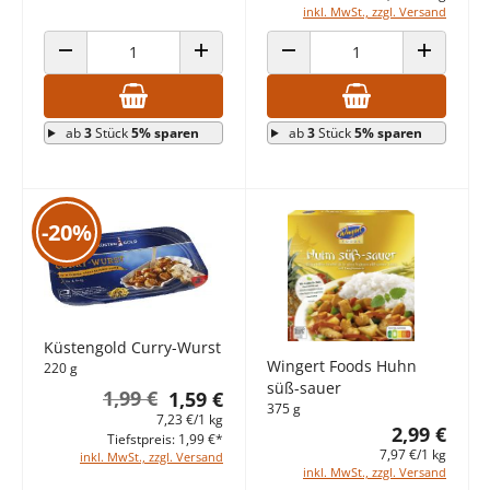
inkl. MwSt., zzgl. Versand
ANZAHL VERRINGERN
ANZAHL ERHÖHEN
ANZAHL VERRINGERN
ANZAHL E
ab
3
Stück
5% sparen
ab
3
Stück
5% sparen
-20%
Küstengold Curry-Wurst
Wingert Foods Huhn
220 g
süß-sauer
1,99 €
1,59 €
375 g
7,23 €/1 kg
2,99 €
Tiefstpreis: 1,99 €*
7,97 €/1 kg
inkl. MwSt., zzgl. Versand
inkl. MwSt., zzgl. Versand