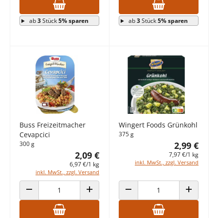
ab
3
Stück
5% sparen
ab
3
Stück
5% sparen
Buss Freizeitmacher
Wingert Foods Grünkohl
Cevapcici
375 g
300 g
2,99 €
2,09 €
7,97 €/1 kg
inkl. MwSt., zzgl. Versand
6,97 €/1 kg
inkl. MwSt., zzgl. Versand
ANZAHL VERRINGERN
ANZAHL ERHÖHEN
ANZAHL VERRINGERN
ANZAHL E