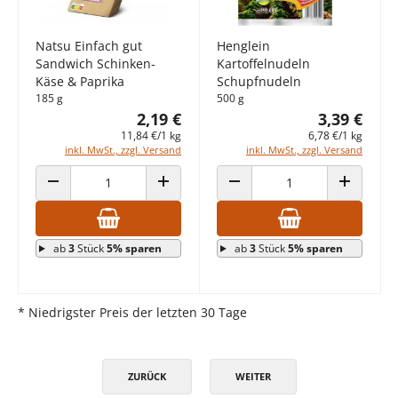
Natsu Einfach gut
Henglein
Sandwich Schinken-
Kartoffelnudeln
Käse & Paprika
Schupfnudeln
185 g
500 g
2,19 €
3,39 €
11,84 €/1 kg
6,78 €/1 kg
inkl. MwSt., zzgl. Versand
inkl. MwSt., zzgl. Versand
ANZAHL VERRINGERN
ANZAHL ERHÖHEN
ANZAHL VERRINGERN
ANZAHL E
ab
3
Stück
5% sparen
ab
3
Stück
5% sparen
* Niedrigster Preis der letzten 30 Tage
ZURÜCK
WEITER