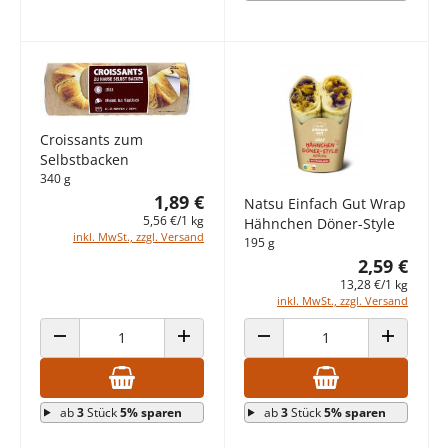
Croissants zum
Selbstbacken
340 g
1,89 €
Natsu Einfach Gut Wrap
5,56 €/1 kg
Hähnchen Döner-Style
inkl. MwSt., zzgl. Versand
195 g
2,59 €
13,28 €/1 kg
inkl. MwSt., zzgl. Versand
ANZAHL VERRINGERN
ANZAHL ERHÖHEN
ANZAHL VERRINGERN
ANZAHL E
ab
3
Stück
5% sparen
ab
3
Stück
5% sparen