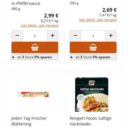
in Pfeffersauce
360 g
480 g
2,69 €
2,99 €
7,47 €/1 kg
inkl. MwSt., zzgl. Versand
6,23 €/1 kg
inkl. MwSt., zzgl. Versand
ANZAHL VERRINGERN
ANZAHL ERHÖHEN
ANZAHL VERRINGERN
ANZAHL E
ab
3
Stück
5% sparen
ab
3
Stück
5% sparen
Jeden Tag Frischer
Wingert Foods Saftige
Blätterteig
Hacksteaks