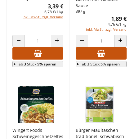
3,39 €
Sauce
397 g
6,78 €/1 kg
inkl. MwSt., zzgl. Versand
1,89 €
4,76 €/1 kg
inkl. MwSt., zzgl. Versand
ANZAHL VERRINGERN
ANZAHL ERHÖHEN
ANZAHL VERRINGERN
ANZAHL E
ab
3
Stück
5% sparen
ab
3
Stück
5% sparen
Wingert Foods
Bürger Maultaschen
Schweinegeschnetzeltes
traditionell schwäbisch