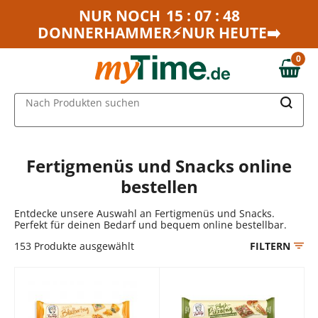
Zum Hauptinhalt springen
NUR NOCH
15 : 07 : 48
DONNERHAMMER⚡NUR HEUTE➡️
Zur Navigation springen
Zur Suche springen
0
0,00 €
MAIN MENU
Nach Produkten suchen
Fertigmenüs und Snacks online
bestellen
Entdecke unsere Auswahl an Fertigmenüs und Snacks.
Perfekt für deinen Bedarf und bequem online bestellbar.
153
Produkte ausgewählt
FILTERN