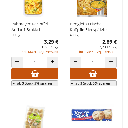
Pahmeyer Kartoffel
Henglein Frische
Auflauf Brokkoli
Knöpfle Eierspätzle
300 g
400 g
3,29 €
2,89 €
10,97 €/1 kg
7,23 €/1 kg
inkl. MwSt., zzgl. Versand
inkl. MwSt., zzgl. Versand
ANZAHL VERRINGERN
ANZAHL ERHÖHEN
ANZAHL VERRINGERN
ANZAHL E
ab
3
Stück
5% sparen
ab
3
Stück
5% sparen