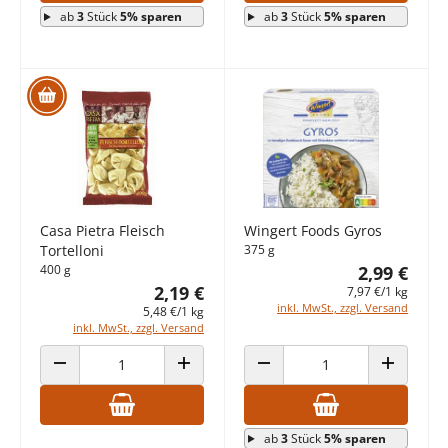
ab
3
Stück
5% sparen
ab
3
Stück
5% sparen
Casa Pietra Fleisch
Wingert Foods Gyros
Tortelloni
375 g
400 g
2,99 €
2,19 €
7,97 €/1 kg
inkl. MwSt., zzgl. Versand
5,48 €/1 kg
inkl. MwSt., zzgl. Versand
ANZAHL VERRINGERN
ANZAHL ERHÖHEN
ANZAHL VERRINGERN
ANZAHL E
ab
3
Stück
5% sparen