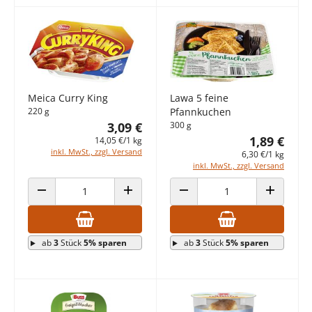
Meica Curry King
Lawa 5 feine
220 g
Pfannkuchen
3,09 €
300 g
1,89 €
14,05 €/1 kg
inkl. MwSt., zzgl. Versand
6,30 €/1 kg
inkl. MwSt., zzgl. Versand
ANZAHL VERRINGERN
ANZAHL ERHÖHEN
ANZAHL VERRINGERN
ANZAHL E
ab
3
Stück
5% sparen
ab
3
Stück
5% sparen