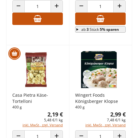
ANZAHL VERRINGERN
ANZAHL ERHÖHEN
ANZAHL VERRINGERN
ANZAHL E
ab
3
Stück
5% sparen
Casa Pietra Käse-
Wingert Foods
Tortelloni
Königsberger Klopse
400 g
400 g
2,19 €
2,99 €
5,48 €/1 kg
7,48 €/1 kg
inkl. MwSt., zzgl. Versand
inkl. MwSt., zzgl. Versand