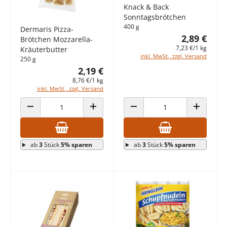
Knack & Back
Sonntagsbrötchen
400 g
Dermaris Pizza-
2,89 €
Brötchen Mozzarella-
7,23 €/1 kg
Kräuterbutter
inkl. MwSt., zzgl. Versand
250 g
2,19 €
8,76 €/1 kg
inkl. MwSt., zzgl. Versand
ANZAHL VERRINGERN
ANZAHL ERHÖHEN
ANZAHL VERRINGERN
ANZAHL E
ab
3
Stück
5% sparen
ab
3
Stück
5% sparen