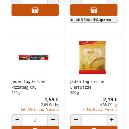
ANZAHL VERRINGERN
ANZAHL ERHÖHEN
ANZAHL VERRINGERN
ANZAHL E
ab
3
Stück
5% sparen
Jeden Tag Frischer
Jeden Tag Frische
Pizzateig XXL
Eierspätzle
550 g
500 g
1,59 €
2,19 €
2,89 €/1 kg
4,38 €/1 kg
inkl. MwSt., zzgl. Versand
inkl. MwSt., zzgl. Versand
ANZAHL VERRINGERN
ANZAHL ERHÖHEN
ANZAHL VERRINGERN
ANZAHL E