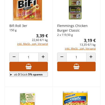
Bifi Roll 3er
Flemmings Chicken
150 g
Burger Classic
3,39 €
2 x 119,50 g
3,19 €
22,60 €/1 kg
inkl. MwSt., zzgl. Versand
13,35 €/1 kg
inkl. MwSt., zzgl. Versand
ANZAHL VERRINGERN
ANZAHL ERHÖHEN
ANZAHL VERRINGERN
ANZAHL E
ab
3
Stück
5% sparen