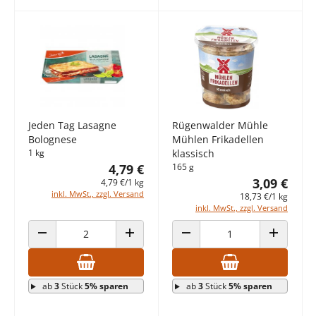
Jeden Tag Lasagne
Rügenwalder Mühle
Bolognese
Mühlen Frikadellen
1 kg
klassisch
4,79 €
165 g
3,09 €
4,79 €/1 kg
inkl. MwSt., zzgl. Versand
18,73 €/1 kg
inkl. MwSt., zzgl. Versand
ANZAHL VERRINGERN
ANZAHL ERHÖHEN
ANZAHL VERRINGERN
ANZAHL E
ab
3
Stück
5% sparen
ab
3
Stück
5% sparen