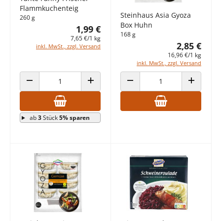
Flammkuchenteig
Steinhaus Asia Gyoza
260 g
Box Huhn
1,99 €
168 g
7,65 €/1 kg
2,85 €
inkl. MwSt., zzgl. Versand
16,96 €/1 kg
inkl. MwSt., zzgl. Versand
ANZAHL VERRINGERN
ANZAHL ERHÖHEN
ANZAHL VERRINGERN
ANZAHL E
ab
3
Stück
5% sparen