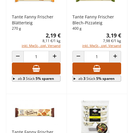
Tante Fanny Frischer
Tante Fanny Frischer
Blätterteig
Blech-Pizzateig
270 g
400 g
2,19 €
3,19 €
8,11 €/1 kg
7,98 €/1 kg
inkl. MwSt., zzgl. Versand
inkl. MwSt., zzgl. Versand
ANZAHL VERRINGERN
ANZAHL ERHÖHEN
ANZAHL VERRINGERN
ANZAHL E
ab
3
Stück
5% sparen
ab
3
Stück
5% sparen
Tante Fanny Frischer