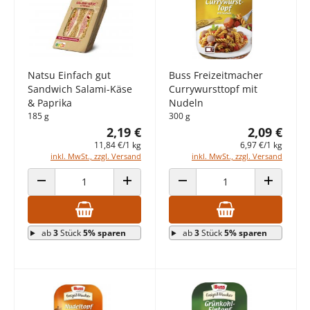
Natsu Einfach gut
Buss Freizeitmacher
Sandwich Salami-Käse
Currywursttopf mit
& Paprika
Nudeln
185 g
300 g
2,19 €
2,09 €
11,84 €/1 kg
6,97 €/1 kg
inkl. MwSt., zzgl. Versand
inkl. MwSt., zzgl. Versand
ANZAHL VERRINGERN
ANZAHL ERHÖHEN
ANZAHL VERRINGERN
ANZAHL E
ab
3
Stück
5% sparen
ab
3
Stück
5% sparen