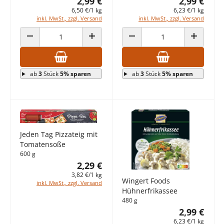
2,99 €
2,99 €
6,50 €/1 kg
6,23 €/1 kg
inkl. MwSt., zzgl. Versand
inkl. MwSt., zzgl. Versand
ANZAHL VERRINGERN
ANZAHL ERHÖHEN
ANZAHL VERRINGERN
ANZAHL E
ab
3
Stück
5% sparen
ab
3
Stück
5% sparen
Jeden Tag Pizzateig mit
Tomatensoße
600 g
2,29 €
3,82 €/1 kg
Wingert Foods
inkl. MwSt., zzgl. Versand
Hühnerfrikassee
480 g
2,99 €
6,23 €/1 kg