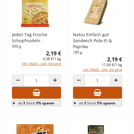
Jeden Tag Frische
Natsu Einfach gut
Schupfnudeln
Sandwich Pute-Ei &
500 g
Paprika
2,19 €
185 g
2,19 €
4,38 €/1 kg
inkl. MwSt., zzgl. Versand
11,84 €/1 kg
inkl. MwSt., zzgl. Versand
ANZAHL VERRINGERN
ANZAHL ERHÖHEN
ANZAHL VERRINGERN
ANZAHL E
ab
3
Stück
5% sparen
ab
3
Stück
5% sparen