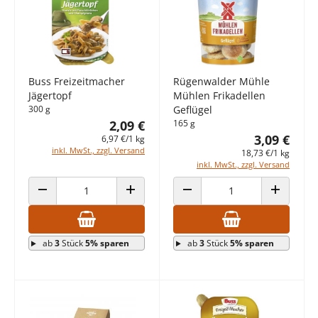
Buss Freizeitmacher
Rügenwalder Mühle
Jägertopf
Mühlen Frikadellen
300 g
Geflügel
2,09 €
165 g
3,09 €
6,97 €/1 kg
inkl. MwSt., zzgl. Versand
18,73 €/1 kg
inkl. MwSt., zzgl. Versand
ANZAHL VERRINGERN
ANZAHL ERHÖHEN
ANZAHL VERRINGERN
ANZAHL E
ab
3
Stück
5% sparen
ab
3
Stück
5% sparen