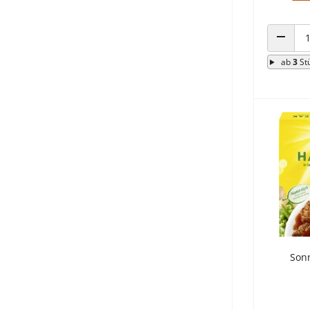
ANZAHL
ab
3
St
Son