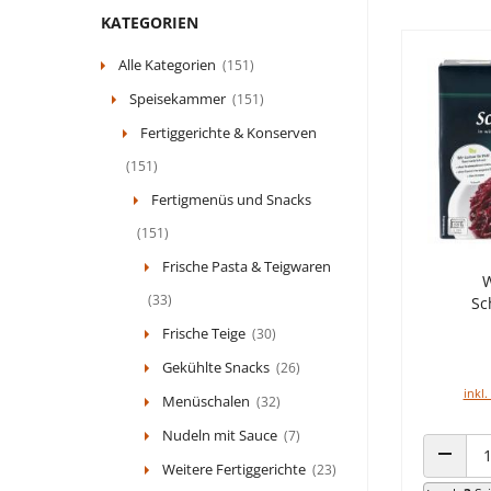
KATEGORIEN
Alle Kategorien
(151)
Speisekammer
(151)
Fertiggerichte & Konserven
(151)
Fertigmenüs und Snacks
(151)
Frische Pasta & Teigwaren
W
(33)
Sc
Frische Teige
(30)
Gekühlte Snacks
(26)
inkl.
Menüschalen
(32)
Nudeln mit Sauce
(7)
Weitere Fertiggerichte
(23)
ANZAHL