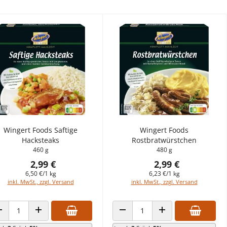
Wingert Foods Saftige
Wingert Foods
Hacksteaks
Rostbratwürstchen
460 g
480 g
2,99 €
2,99 €
6,50 €/1 kg
6,23 €/1 kg
inkl. MwSt., zzgl. Versand
inkl. MwSt., zzgl. Versand
ANZAHL VERRINGERN
ANZAHL ERHÖHEN
ANZAHL VERRINGERN
ANZAHL ERHÖHEN