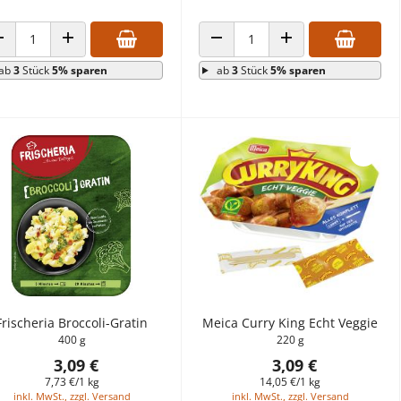
ANZAHL VERRINGERN
ANZAHL ERHÖHEN
ANZAHL VERRINGERN
ANZAHL ERHÖHEN
ab
3
Stück
5% sparen
ab
3
Stück
5% sparen
Frischeria Broccoli-Gratin
Meica Curry King Echt Veggie
400 g
220 g
3,09 €
3,09 €
7,73 €/1 kg
14,05 €/1 kg
inkl. MwSt., zzgl. Versand
inkl. MwSt., zzgl. Versand