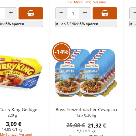
inkl. MwSt., zzgl. Versand
 VERRINGERN
ANZAHL ERHÖHEN
ANZAHL VERRINGERN
ANZAHL ERHÖHEN
ück
5% sparen
ab
3
Stück
5% sparen
-14%
Curry King Geflügel
Buss Freizeitmacher Cevapcici
220 g
12 x 0,30 kg
3,09 €
25,08 €
21,32 €
14,05 €/1 kg
5,92 €/1 kg
 MwSt., zzgl. Versand