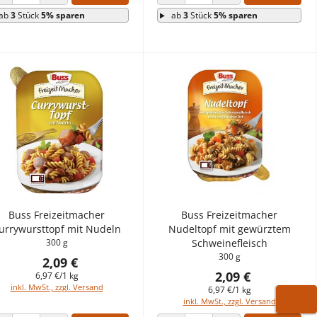
ANZAHL VERRINGERN
ANZAHL ERHÖHEN
ANZAHL VERRINGERN
ANZAHL ERHÖHEN
ab
3
Stück
5% sparen
ab
3
Stück
5% sparen
Buss Freizeitmacher
Buss Freizeitmacher
urrywursttopf mit Nudeln
Nudeltopf mit gewürztem
300 g
Schweinefleisch
300 g
2,09 €
2,09 €
6,97 €/1 kg
inkl. MwSt., zzgl. Versand
6,97 €/1 kg
inkl. MwSt., zzgl. Versand
WARE