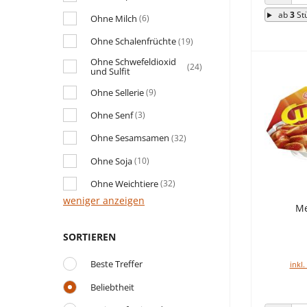
ANZAHL
ab
3
St
Ohne Milch
(6)
Ohne Schalenfrüchte
(19)
Ohne Schwefeldioxid
(24)
und Sulfit
Ohne Sellerie
(9)
Ohne Senf
(3)
Ohne Sesamsamen
(32)
Ohne Soja
(10)
Ohne Weichtiere
(32)
weniger anzeigen
Me
SORTIEREN
Beste Treffer
inkl.
Beliebtheit