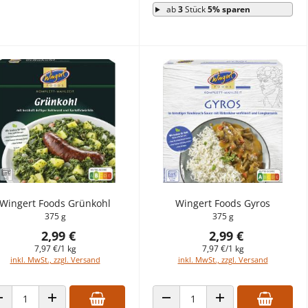
ab
3
Stück
5% sparen
Wingert Foods Grünkohl
Wingert Foods Gyros
375 g
375 g
2,99 €
2,99 €
7,97 €/1 kg
7,97 €/1 kg
inkl. MwSt., zzgl. Versand
inkl. MwSt., zzgl. Versand