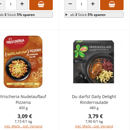
ANZAHL VERRINGERN
ANZAHL ERHÖHEN
ANZAHL VERRINGERN
ANZAHL ERHÖHEN
ab
3
Stück
5% sparen
ab
3
Stück
5% sparen
Frischeria Nudelauflauf
Du darfst Daily Delight
Pizzeria
Rinderroulade
400 g
480 g
3,09 €
3,79 €
7,73 €/1 kg
7,90 €/1 kg
inkl. MwSt., zzgl. Versand
inkl. MwSt., zzgl. Versand