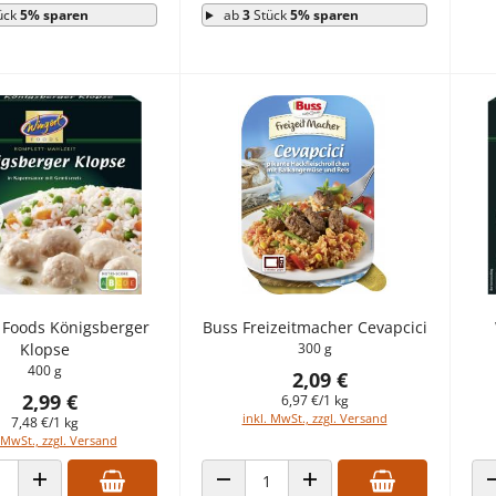
ück
5% sparen
ab
3
Stück
5% sparen
 Foods Königsberger
Buss Freizeitmacher Cevapcici
Klopse
300 g
400 g
2,09 €
2,99 €
6,97 €/1 kg
inkl. MwSt., zzgl. Versand
7,48 €/1 kg
 MwSt., zzgl. Versand