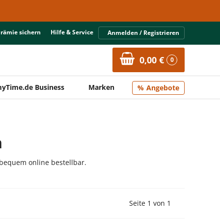
Prämie sichern
Hilfe & Service
Anmelden / Registrieren
0,00 €
0
yTime.de Business
Marken
Angebote
n
bequem online bestellbar.
Vorherige Seite
Nächste Seit
Seite 1 von 1