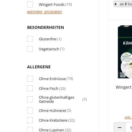
ab
3
St
Wingert Foods
(10)
weniger anzeigen
BESONDERHEITEN
Glutenfrei
(1)
Vegetarisch
(1)
ALLERGENE
Ohne Erdnüsse
(19)
Wingert
Ohne Fisch
(20)
Ohne glutenhaltiges
(7)
Getreide
Ohne Hühnerei
(5)
inkl.
Ohne Krebstiere
(32)
Ohne Lupinen
(32)