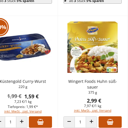
ab
3
Stück
5% sparen
ab
3
Stück
5% sparen
0%
Küstengold Curry-Wurst
Wingert Foods Huhn süß-
220 g
sauer
375 g
1,99 €
1,59 €
2,99 €
7,23 €/1 kg
7,97 €/1 kg
Tiefstpreis: 1,99 €*
inkl. MwSt., zzgl. Versand
inkl. MwSt., zzgl. Versand
ANZAHL VERRINGERN
ANZAHL ERHÖHEN
ANZAHL VERRINGERN
ANZAHL ERHÖHEN