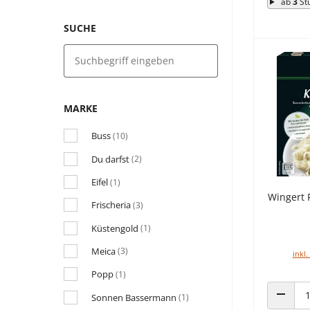
ab
3
St
SUCHE
MARKE
Buss
(10)
Du darfst
(2)
Eifel
(1)
Wingert 
Frischeria
(3)
Küstengold
(1)
Meica
(3)
inkl.
Popp
(1)
Sonnen Bassermann
(1)
ANZAHL