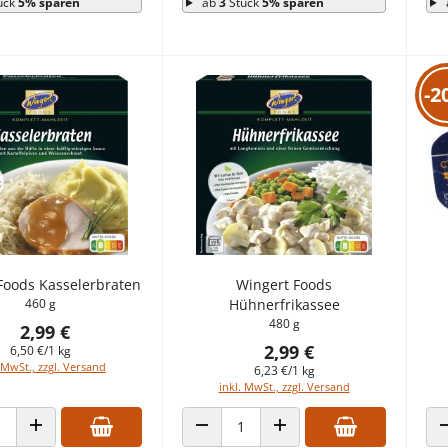
ück
5% sparen
ab
3
Stück
5% sparen
-2
Foods Kasselerbraten
Wingert Foods
460 g
Hühnerfrikassee
480 g
2,99 €
2,99 €
6,50 €/1 kg
 MwSt., zzgl. Versand
6,23 €/1 kg
inkl. MwSt., zzgl. Versand
 VERRINGERN
ANZAHL ERHÖHEN
ANZAHL VERRINGERN
ANZAHL ERHÖHEN