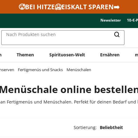
🥵BEI HITZE🥶EISKALT SPAREN➡️
Newsletter
10-€-
Nach Produkten suchen
n
Themen
Spirituosen-Welt
Ernähren
m
onserven
Fertigmenüs und Snacks
Menüschalen
Menüschale online bestelle
an Fertigmenüs und Menüschalen. Perfekt für deinen Bedarf und 
Sortierung:
Beliebtheit
dukte ausgewählt