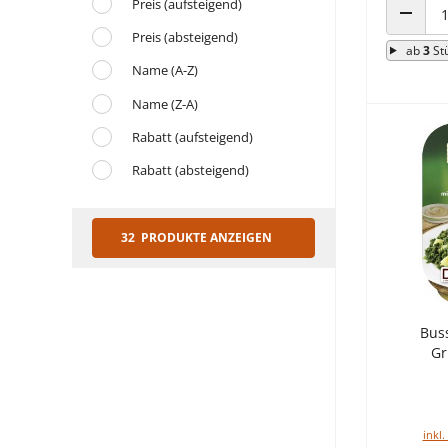
Preis (aufsteigend)
ANZAHL
Preis (absteigend)
ab
3
St
Name (A-Z)
Name (Z-A)
Rabatt (aufsteigend)
Rabatt (absteigend)
32 PRODUKTE ANZEIGEN
Bus
Gr
inkl.