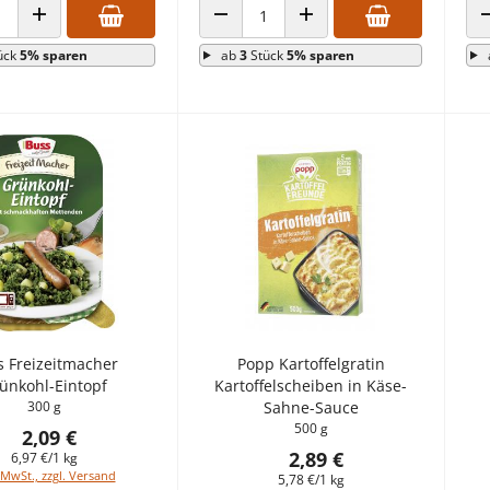
 VERRINGERN
ANZAHL ERHÖHEN
ANZAHL VERRINGERN
ANZAHL ERHÖHEN
ück
5% sparen
ab
3
Stück
5% sparen
s Freizeitmacher
Popp Kartoffelgratin
ünkohl-Eintopf
Kartoffelscheiben in Käse-
300 g
Sahne-Sauce
500 g
2,09 €
2,89 €
6,97 €/1 kg
 MwSt., zzgl. Versand
5,78 €/1 kg