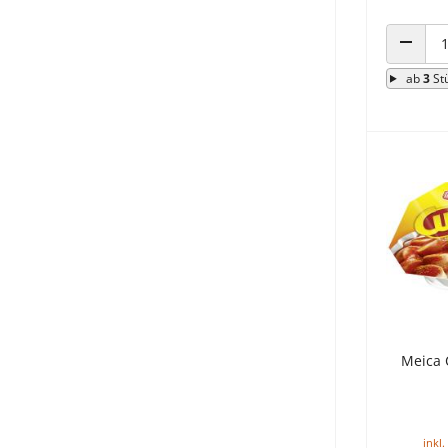
ANZAHL
ab
3
St
Meica 
inkl.