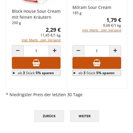
Milram Sour Cream
Block House Sour Cream
185 g
mit feinen Kräutern
1,79 €
200 g
9,68 €/1 kg
2,29 €
inkl. MwSt., zzgl. Versand
11,45 €/1 kg
inkl. MwSt., zzgl. Versand
ANZAHL VERRINGERN
ANZAHL ERHÖHEN
ANZAHL VERRINGERN
ANZAHL E
ab
3
Stück
5% sparen
ab
3
Stück
5% sparen
* Niedrigster Preis der letzten 30 Tage
ZURÜCK
WEITER