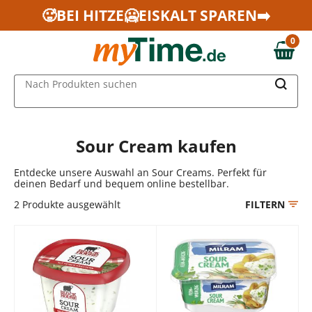
Zum Hauptinhalt springen
🥵BEI HITZE🥶EISKALT SPAREN➡️
Zur Navigation springen
0
Zur Suche springen
0,00 €
MAIN MENU
Nach Produkten suchen
Sour Cream kaufen
Entdecke unsere Auswahl an Sour Creams. Perfekt für
deinen Bedarf und bequem online bestellbar.
2
Produkte ausgewählt
FILTERN