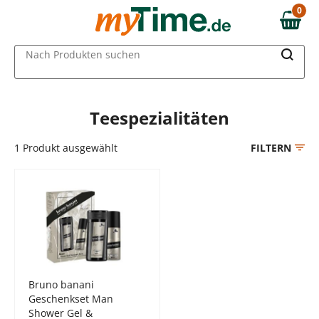
Zum Hauptinhalt springen
0
0,00 €
Zur Navigation springen
MAIN MENU
Nach Produkten suchen
Zur Suche springen
Teespezialitäten
1
Produkt ausgewählt
FILTERN
Bruno banani
Geschenkset Man
Shower Gel &