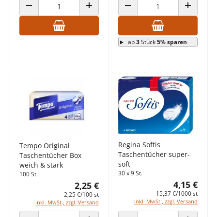
ANZAHL VERRINGERN
ANZAHL ERHÖHEN
ANZAHL VERRINGERN
ANZAHL E
ab
3
Stück
5% sparen
Regina Softis
Tempo Original
Taschentücher super-
Taschentücher Box
soft
weich & stark
30 x 9 St.
100 St.
4,15 €
2,25 €
15,37 €/1000 st
2,25 €/100 st
inkl. MwSt., zzgl. Versand
inkl. MwSt., zzgl. Versand