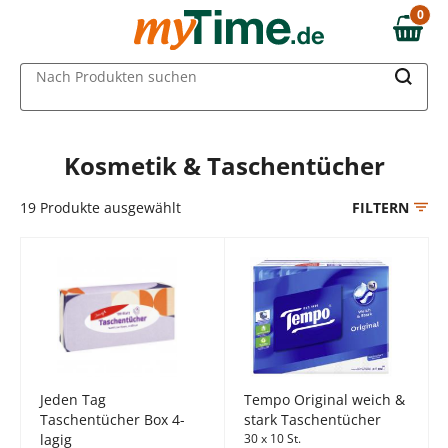
Zum Hauptinhalt springen
0
0,00 €
Zur Navigation springen
MAIN MENU
Nach Produkten suchen
Zur Suche springen
Kosmetik & Taschentücher
19
Produkte ausgewählt
FILTERN
Jeden Tag
Tempo Original weich &
Taschentücher Box 4-
stark Taschentücher
lagig
30 x 10 St.