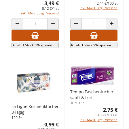
3,49 €
2,44 €/100 st
inkl. MwSt., zzgl. Versand
0,12 €/1 st
inkl. MwSt., zzgl. Versand
ANZAHL VERRINGERN
ANZAHL ERHÖHEN
ANZAHL VERRINGERN
ANZAHL E
ab
3
Stück
5% sparen
ab
3
Stück
5% sparen
Tempo Taschentücher
sanft & frei
10 x 9 St.
La Ligne Kosmetiktücher
2,75 €
3-lagig
3,06 €/100 st
120 St.
inkl. MwSt., zzgl. Versand
0,99 €