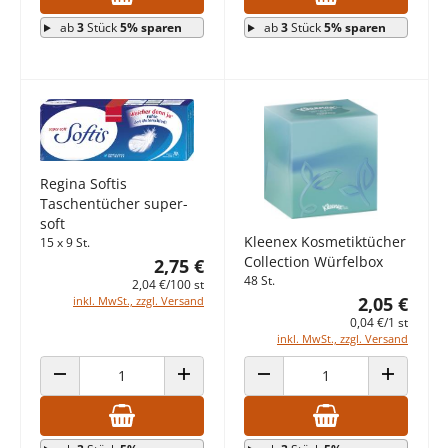
ab
3
Stück
5% sparen
ab
3
Stück
5% sparen
Regina Softis
Taschentücher super-
soft
Kleenex Kosmetiktücher
15 x 9 St.
Collection Würfelbox
2,75 €
48 St.
2,04 €/100 st
2,05 €
inkl. MwSt., zzgl. Versand
0,04 €/1 st
inkl. MwSt., zzgl. Versand
ANZAHL VERRINGERN
ANZAHL ERHÖHEN
ANZAHL VERRINGERN
ANZAHL E