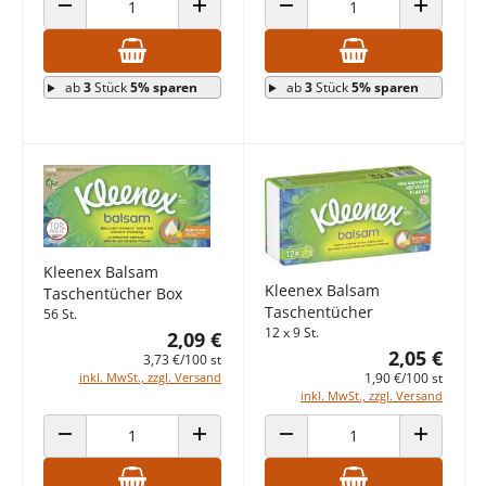
ANZAHL VERRINGERN
ANZAHL ERHÖHEN
ANZAHL VERRINGERN
ANZAHL E
ab
3
Stück
5% sparen
ab
3
Stück
5% sparen
Kleenex Balsam
Kleenex Balsam
Taschentücher Box
Taschentücher
56 St.
12 x 9 St.
2,09 €
2,05 €
3,73 €/100 st
1,90 €/100 st
inkl. MwSt., zzgl. Versand
inkl. MwSt., zzgl. Versand
ANZAHL VERRINGERN
ANZAHL ERHÖHEN
ANZAHL VERRINGERN
ANZAHL E