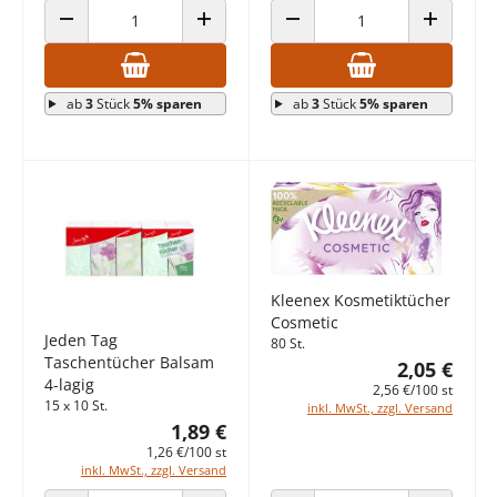
ANZAHL VERRINGERN
ANZAHL ERHÖHEN
ANZAHL VERRINGERN
ANZAHL E
ab
3
Stück
5% sparen
ab
3
Stück
5% sparen
Kleenex Kosmetiktücher
Cosmetic
Jeden Tag
80 St.
Taschentücher Balsam
2,05 €
4-lagig
2,56 €/100 st
15 x 10 St.
inkl. MwSt., zzgl. Versand
1,89 €
1,26 €/100 st
inkl. MwSt., zzgl. Versand