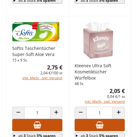
ab
3
Stück
5% sparen
ab
3
Stück
5% sparen
Softis Taschentücher
Super-Soft Aloe Vera
15 x 9 St.
Kleenex Ultra Soft
2,75 €
Kosmetiktücher
2,04 €/100 st
Würfelbox
inkl. MwSt., zzgl. Versand
48 St.
2,05 €
0,04 €/1 st
inkl. MwSt., zzgl. Versand
ANZAHL VERRINGERN
ANZAHL ERHÖHEN
ANZAHL VERRINGERN
ANZAHL E
ab
3
Stück
5% sparen
ab
3
Stück
5% sparen