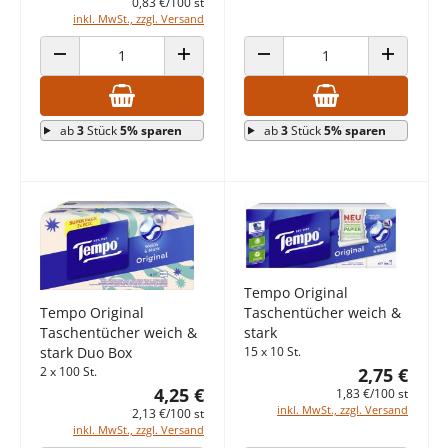
0,83 €/100 st
inkl. MwSt., zzgl. Versand
ANZAHL VERRINGERN
ANZAHL ERHÖHEN
ANZAHL VERRINGERN
ANZAHL E
ab
3
Stück
5% sparen
ab
3
Stück
5% sparen
Tempo Original
Taschentücher weich &
Tempo Original
stark
Taschentücher weich &
15 x 10 St.
stark Duo Box
2,75 €
2 x 100 St.
4,25 €
1,83 €/100 st
inkl. MwSt., zzgl. Versand
2,13 €/100 st
inkl. MwSt., zzgl. Versand