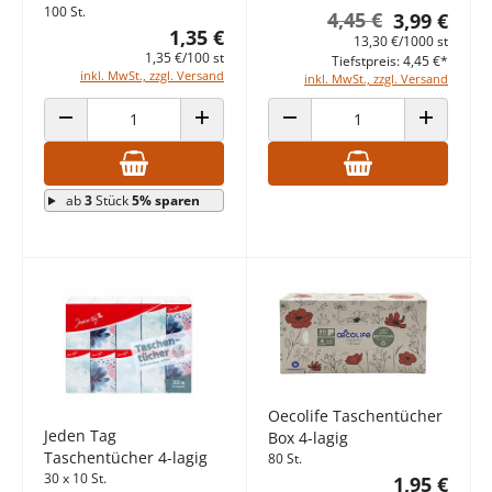
100 St.
4,45 €
3,99 €
1,35 €
13,30 €/1000 st
1,35 €/100 st
Tiefstpreis: 4,45 €*
inkl. MwSt., zzgl. Versand
inkl. MwSt., zzgl. Versand
ANZAHL VERRINGERN
ANZAHL ERHÖHEN
ANZAHL VERRINGERN
ANZAHL E
ab
3
Stück
5% sparen
Oecolife Taschentücher
Jeden Tag
Box 4-lagig
Taschentücher 4-lagig
80 St.
30 x 10 St.
1,95 €