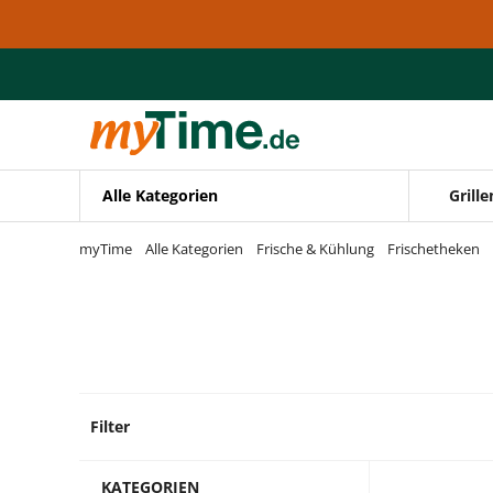
Zum Hauptinhalt springen
Zur Navigation springen
Zur Suche springen
Alle Kategorien
Grille
myTime
Alle Kategorien
Frische & Kühlung
Frischetheken
Filter
10 Pro
KATEGORIEN