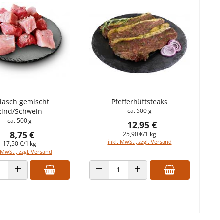
lasch gemischt
Pfefferhüftsteaks
Rind/Schwein
ca. 500 g
ca. 500 g
12,95 €
8,75 €
25,90 €/1 kg
inkl. MwSt., zzgl. Versand
17,50 €/1 kg
 MwSt., zzgl. Versand
 VERRINGERN
ANZAHL ERHÖHEN
ANZAHL VERRINGERN
ANZAHL ERHÖHEN