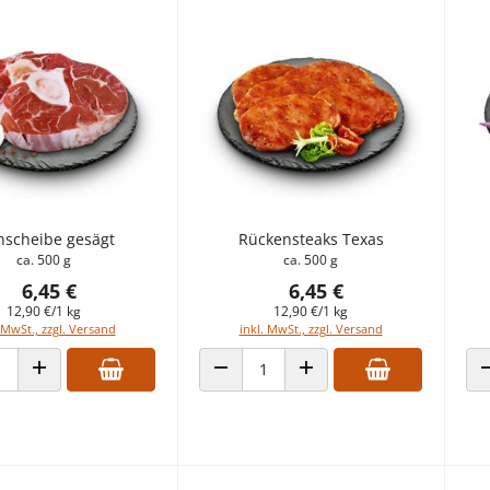
nscheibe gesägt
Rückensteaks Texas
ca. 500 g
ca. 500 g
6,45 €
6,45 €
12,90 €/1 kg
12,90 €/1 kg
 MwSt., zzgl. Versand
inkl. MwSt., zzgl. Versand
 VERRINGERN
ANZAHL ERHÖHEN
ANZAHL VERRINGERN
ANZAHL ERHÖHEN