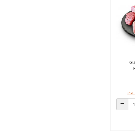
Gu
inkl.
ANZAHL