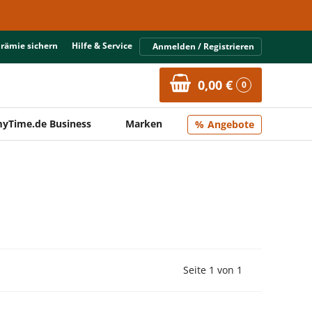
Prämie sichern
Hilfe & Service
Anmelden / Registrieren
0,00 €
0
yTime.de Business
Marken
Angebote
Vorherige Seite
Nächste Seit
Seite 1 von 1