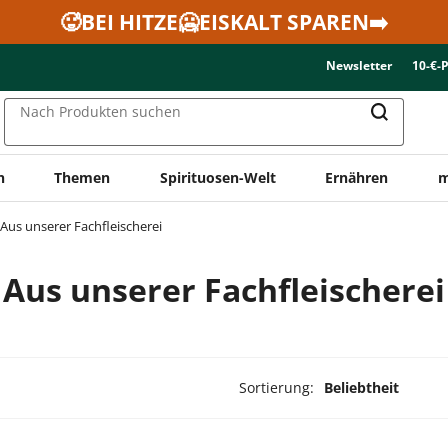
🥵BEI HITZE🥶EISKALT SPAREN➡️
Newsletter
10-€-
Nach Produkten suchen
n
Themen
Spirituosen-Welt
Ernähren
m
Aus unserer Fachfleischerei
Aus unserer Fachfleischerei
Sortierung:
Beliebtheit
dukte ausgewählt