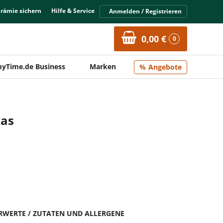
Prämie sichern
Hilfe & Service
Anmelden / Registrieren
0,00 €
0
yTime.de Business
Marken
Angebote
xas
HRWERTE / ZUTATEN UND ALLERGENE