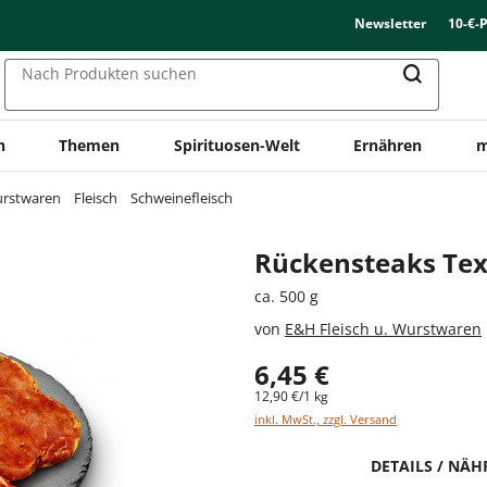
Newsletter
10-€-
Nach Produkten suchen
n
Themen
Spirituosen-Welt
Ernähren
m
urstwaren
Fleisch
Schweinefleisch
Rückensteaks Te
ca. 500 g
von
E&H Fleisch u. Wurstwaren
6,45 €
12,90 €/1 kg
inkl. MwSt., zzgl. Versand
DETAILS / NÄ