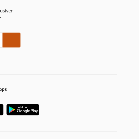
lusiven
-
pps