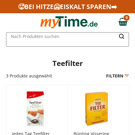
Zum Hauptinhalt springen
🥵BEI HITZE🥶EISKALT SPAREN➡️
Zur Navigation springen
0
Zur Suche springen
0,00 €
MAIN MENU
Nach Produkten suchen
Teefilter
3
Produkte ausgewählt
FILTERN
Jeden Tag Teefilter
Bünting Vissering