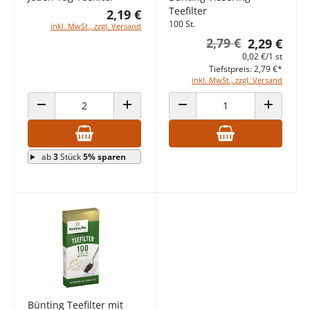
Teefilter
2,19 €
100 St.
inkl. MwSt., zzgl. Versand
2,79 €
2,29 €
0,02 €/1 st
Tiefstpreis: 2,79 €*
inkl. MwSt., zzgl. Versand
ANZAHL VERRINGERN
ANZAHL ERHÖHEN
ANZAHL VERRINGERN
ANZAHL E
ab
3
Stück
5% sparen
Bünting Teefilter mit