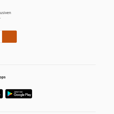
lusiven
-
pps