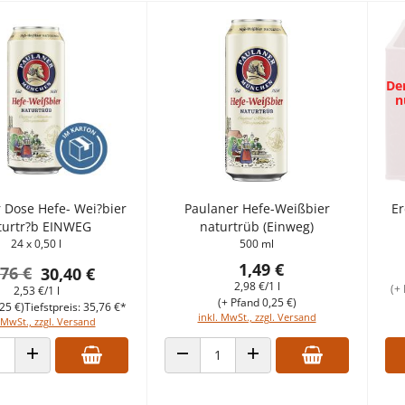
Der
n
 Dose Hefe- Wei?bier
Paulaner Hefe-Weißbier
Er
turtr?b EINWEG
naturtrüb (Einweg)
24 x 0,50 l
500 ml
1,49 €
,76 €
30,40 €
2,98 €/1 l
(+ 
2,53 €/1 l
(+ Pfand 0,25 €)
25 €)
Tiefstpreis: 35,76 €*
inkl. MwSt., zzgl. Versand
 MwSt., zzgl. Versand
 VERRINGERN
ANZAHL ERHÖHEN
ANZAHL VERRINGERN
ANZAHL ERHÖHEN