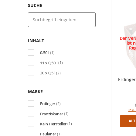
SUCHE
Der Ver
INHALT
ist 
Reg
0,50 l
(1)
11 x 0,50 l
(1)
20 x 0,5 l
(2)
Erdinger
MARKE
Erdinger
(2)
inkl.
Franziskaner
(1)
ALT
Kein Hersteller
(1)
Paulaner
(1)