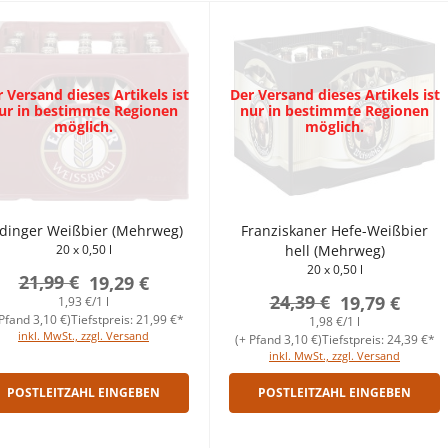
 Versand dieses Artikels ist
Der Versand dieses Artikels ist
ur in bestimmte Regionen
nur in bestimmte Regionen
möglich.
möglich.
dinger Weißbier (Mehrweg)
Franziskaner Hefe-Weißbier
20 x 0,50 l
hell (Mehrweg)
20 x 0,50 l
21,99 €
19,29 €
24,39 €
19,79 €
1,93 €/1 l
Pfand 3,10 €)
Tiefstpreis: 21,99 €*
1,98 €/1 l
inkl. MwSt., zzgl. Versand
(+ Pfand 3,10 €)
Tiefstpreis: 24,39 €*
inkl. MwSt., zzgl. Versand
POSTLEITZAHL EINGEBEN
POSTLEITZAHL EINGEBEN