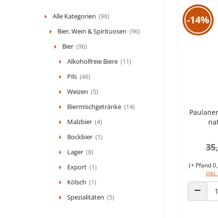
Alle Kategorien
(96)
-14%
Bier, Wein & Spirituosen
(96)
Bier
(96)
Alkoholfreie Biere
(11)
Pils
(46)
Weizen
(5)
Biermischgetränke
(14)
Paulaner
Malzbier
na
(4)
Bockbier
(1)
35
Lager
(8)
(+ Pfand 0,
Export
(1)
inkl.
Kölsch
(1)
Spezialitäten
(5)
ANZAHL