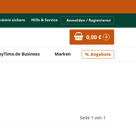
Prämie sichern
Hilfe & Service
Anmelden / Registrieren
0,00 €
0
yTime.de Business
Marken
Angebote
Vorherige Seite
Nächste Seit
Seite 1 von 1