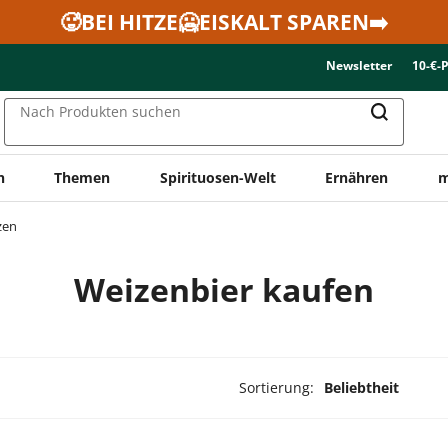
🥵BEI HITZE🥶EISKALT SPAREN➡️
Newsletter
10-€-
Nach Produkten suchen
n
Themen
Spirituosen-Welt
Ernähren
m
zen
Weizenbier kaufen
Sortierung:
Beliebtheit
ukte ausgewählt