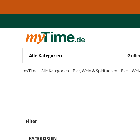
Zum Hauptinhalt springen
Zur Navigation springen
Zur Suche springen
Alle Kategorien
Grille
myTime
Alle Kategorien
Bier, Wein & Spirituosen
Bier
Wei
Filter
5 Prod
KATEGORIEN