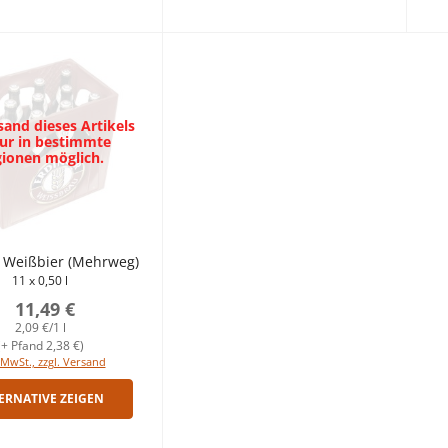
sand dieses Artikels
nur in bestimmte
ionen möglich.
 Weißbier (Mehrweg)
11 x 0,50 l
11,49 €
2,09 €/1 l
(+ Pfand 2,38 €)
 MwSt., zzgl. Versand
ERNATIVE ZEIGEN