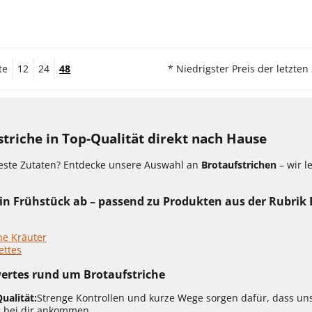
te
12
24
48
* Niedrigster Preis der letzten
striche in Top-Qualität direkt nach Hause
beste Zutaten? Entdecke unsere Auswahl an
Brotaufstrichen
– wir l
n Frühstück ab – passend zu Produkten aus der Rubrik 
he Kräuter
ettes
ertes rund um Brotaufstriche
ualität:
Strenge Kontrollen und kurze Wege sorgen dafür, dass uns
 bei dir ankommen.