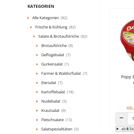
KATEGORIEN
Alle Kategorien
(82)
Frische & Kühlung
(82)
Salate & Brotaufstriche
(82)
Brotaufstriche
(8)
Geflügelsalat
(7)
Gurkensalat
(1)
Farmer & Waldorfsalat
(7)
Popp B
Eiersalat
(7)
Kartoffelsalat
(18)
Nudelsalat
(5)
inkl.
Krautsalat
(9)
Fleischsalate
(13)
ANZAHL
Salatspezialitäten
ab
6
St
(5)