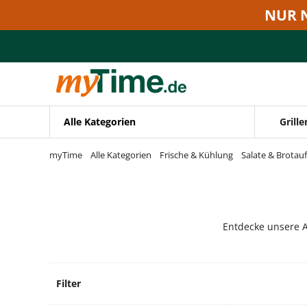
Zum Hauptinhalt springen
NUR 
Zur Navigation springen
Zur Suche springen
Alle Kategorien
Grille
myTime
Alle Kategorien
Frische & Kühlung
Salate & Brotauf
Entdecke unsere A
Filter
8 Prod