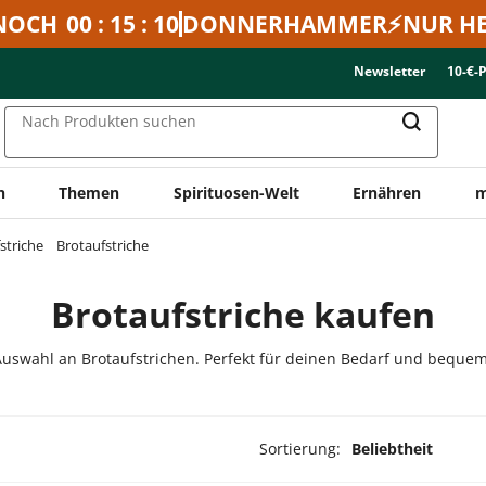
NOCH
00 : 15 : 10
DONNERHAMMER⚡NUR HE
Newsletter
10-€-
Nach Produkten suchen
n
Themen
Spirituosen-Welt
Ernähren
m
striche
Brotaufstriche
Brotaufstriche kaufen
uswahl an Brotaufstrichen. Perfekt für deinen Bedarf und bequem 
Sortierung:
Beliebtheit
ukte ausgewählt