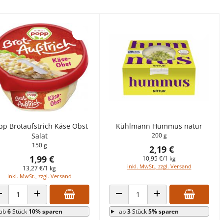
pp Brotaufstrich Käse Obst
Kühlmann Hummus natur
Salat
200 g
150 g
2,19 €
1,99 €
10,95 €/1 kg
inkl. MwSt., zzgl. Versand
13,27 €/1 kg
inkl. MwSt., zzgl. Versand
ANZAHL VERRINGERN
ANZAHL ERHÖHEN
ANZAHL VERRINGERN
ANZAHL ERHÖHEN
ab
6
Stück
10% sparen
ab
3
Stück
5% sparen