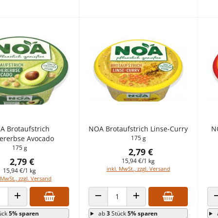
A Brotaufstrich
NOA Brotaufstrich Linse-Curry
N
ererbse Avocado
175 g
175 g
2,79 €
2,79 €
15,94 €/1 kg
inkl. MwSt., zzgl. Versand
15,94 €/1 kg
 MwSt., zzgl. Versand
 VERRINGERN
ANZAHL ERHÖHEN
ANZAHL VERRINGERN
ANZAHL ERHÖHEN
ück
5% sparen
ab
3
Stück
5% sparen