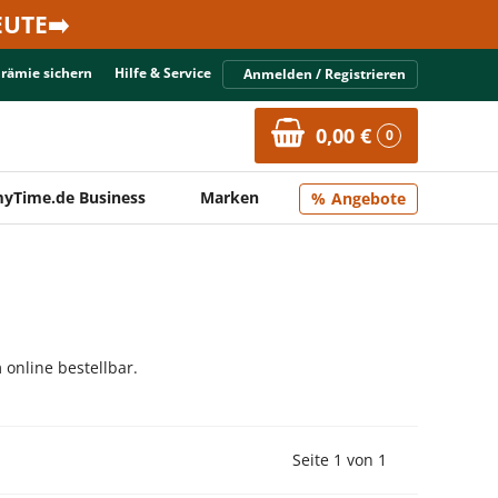
UTE➡️
Prämie sichern
Hilfe & Service
Anmelden / Registrieren
0,00 €
0
yTime.de Business
Marken
Angebote
online bestellbar.
Vorherige Seite
Nächste Seit
Seite 1 von 1