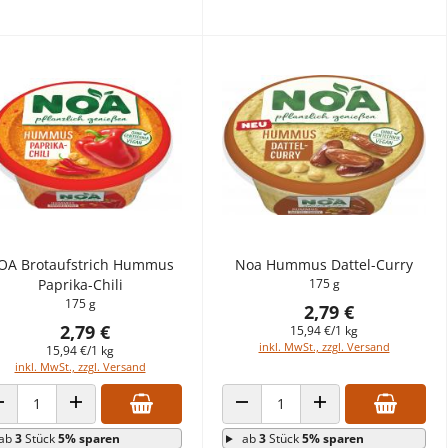
OA Brotaufstrich Hummus
Noa Hummus Dattel-Curry
Paprika-Chili
175 g
175 g
2,79 €
2,79 €
15,94 €/1 kg
inkl. MwSt., zzgl. Versand
15,94 €/1 kg
inkl. MwSt., zzgl. Versand
ANZAHL VERRINGERN
ANZAHL ERHÖHEN
ANZAHL VERRINGERN
ANZAHL ERHÖHEN
ab
3
Stück
5% sparen
ab
3
Stück
5% sparen