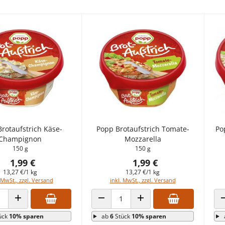
rotaufstrich Käse-
Popp Brotaufstrich Tomate-
Po
Champignon
Mozzarella
150 g
150 g
1,99 €
1,99 €
13,27 €/1 kg
13,27 €/1 kg
 MwSt., zzgl. Versand
inkl. MwSt., zzgl. Versand
 VERRINGERN
ANZAHL ERHÖHEN
ANZAHL VERRINGERN
ANZAHL ERHÖHEN
ück
10% sparen
ab
6
Stück
10% sparen