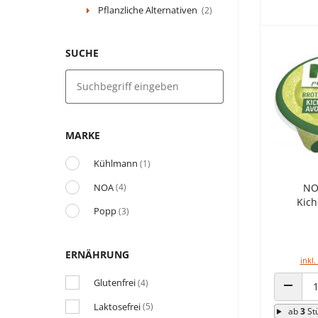
Pflanzliche Alternativen
(2)
SUCHE
MARKE
Kühlmann
(1)
NOA
NO
(4)
Kich
Popp
(3)
ERNÄHRUNG
inkl.
Glutenfrei
(4)
ANZAHL
Laktosefrei
(5)
ab
3
St