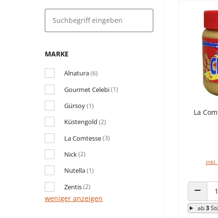
MARKE
Alnatura
(6)
Gourmet Celebi
(1)
Gürsoy
(1)
La Com
Küstengold
(2)
La Comtesse
(3)
Nick
(2)
inkl.
Nutella
(1)
Zentis
(2)
weniger anzeigen
ANZAHL
ab
3
St