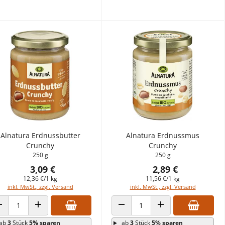
Alnatura Erdnussbutter
Alnatura Erdnussmus
Crunchy
Crunchy
250 g
250 g
3,09 €
2,89 €
12,36 €/1 kg
11,56 €/1 kg
inkl. MwSt., zzgl. Versand
inkl. MwSt., zzgl. Versand
ANZAHL VERRINGERN
ANZAHL ERHÖHEN
ANZAHL VERRINGERN
ANZAHL ERHÖHEN
ab
3
Stück
5% sparen
ab
3
Stück
5% sparen