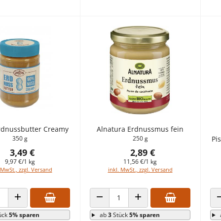
rdnussbutter Creamy
Alnatura Erdnussmus fein
350 g
250 g
Pi
3,49 €
2,89 €
9,97 €/1 kg
11,56 €/1 kg
 MwSt., zzgl. Versand
inkl. MwSt., zzgl. Versand
 VERRINGERN
ANZAHL ERHÖHEN
ANZAHL VERRINGERN
ANZAHL ERHÖHEN
ück
5% sparen
ab
3
Stück
5% sparen