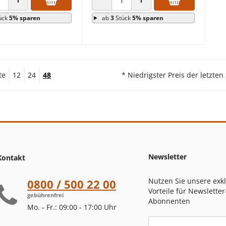
 VERRINGERN
ANZAHL ERHÖHEN
ANZAHL VERRINGERN
ANZAHL ERHÖHEN
ück
5% sparen
ab
3
Stück
5% sparen
te
12
24
48
* Niedrigster Preis der letzten
Newsletter
Kontakt
Nutzen Sie unsere exk
0800 / 500 22 00
Vorteile für Newsletter
gebührenfrei
Abonnenten
Mo. - Fr.: 09:00 - 17:00 Uhr