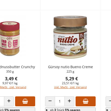
rdnussbutter Crunchy
Gürsoy nutio Bueno Creme
350 g
225 g
3,49 €
5,29 €
9,97 €/1 kg
23,51 €/1 kg
 MwSt., zzgl. Versand
inkl. MwSt., zzgl. Versand
 VERRINGERN
ANZAHL ERHÖHEN
ANZAHL VERRINGERN
ANZAHL ERHÖHEN
ück
5% sparen
ab
3
Stück
5% sparen