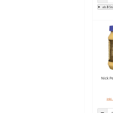
ANZAHL
ab
3
St
Nick P
inkl.