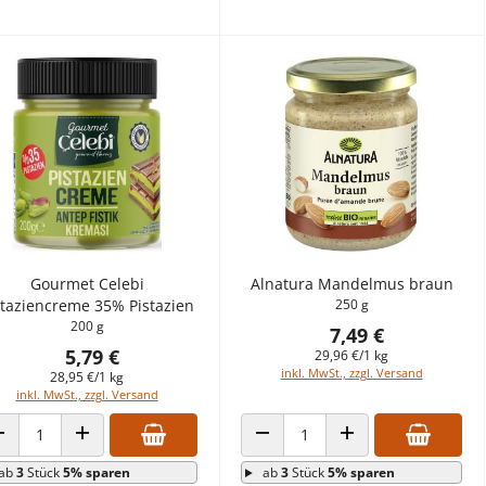
Gourmet Celebi
Alnatura Mandelmus braun
staziencreme 35% Pistazien
250 g
200 g
7,49 €
5,79 €
29,96 €/1 kg
inkl. MwSt., zzgl. Versand
28,95 €/1 kg
inkl. MwSt., zzgl. Versand
ANZAHL VERRINGERN
ANZAHL ERHÖHEN
ANZAHL VERRINGERN
ANZAHL ERHÖHEN
ab
3
Stück
5% sparen
ab
3
Stück
5% sparen