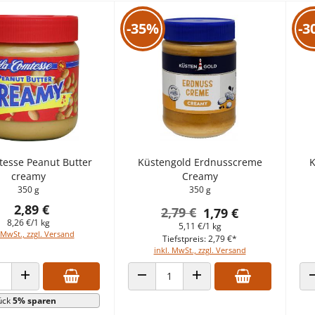
-35%
-3
tesse Peanut Butter
Küstengold Erdnusscreme
K
creamy
Creamy
350 g
350 g
2,89 €
2,79 €
1,79 €
8,26 €/1 kg
5,11 €/1 kg
 MwSt., zzgl. Versand
Tiefstpreis: 2,79 €*
inkl. MwSt., zzgl. Versand
 VERRINGERN
ANZAHL ERHÖHEN
ANZAHL VERRINGERN
ANZAHL ERHÖHEN
ück
5% sparen