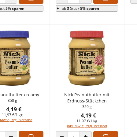
 VERRINGERN
ANZAHL ERHÖHEN
ANZAHL VERRINGERN
ANZAHL ERHÖHEN
ück
5% sparen
ab
3
Stück
5% sparen
eanutbutter creamy
Nick Peanutbutter mit
350 g
Erdnuss-Stückchen
350 g
4,19 €
4,19 €
11,97 €/1 kg
 MwSt., zzgl. Versand
11,97 €/1 kg
inkl. MwSt., zzgl. Versand