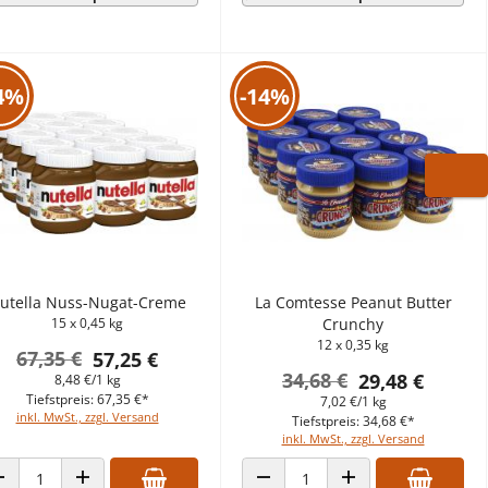
4%
-14%
WARE
utella Nuss-Nugat-Creme
La Comtesse Peanut Butter
15 x 0,45 kg
Crunchy
12 x 0,35 kg
67,35 €
57,25 €
34,68 €
29,48 €
8,48 €/1 kg
Tiefstpreis: 67,35 €*
7,02 €/1 kg
inkl. MwSt., zzgl. Versand
Tiefstpreis: 34,68 €*
inkl. MwSt., zzgl. Versand