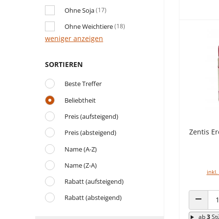
Ohne Soja
(17)
Ohne Weichtiere
(18)
weniger anzeigen
SORTIEREN
Beste Treffer
Beliebtheit
Preis (aufsteigend)
Zentis E
Preis (absteigend)
Name (A-Z)
Name (Z-A)
inkl.
Rabatt (aufsteigend)
Rabatt (absteigend)
ANZAHL
ab
3
St