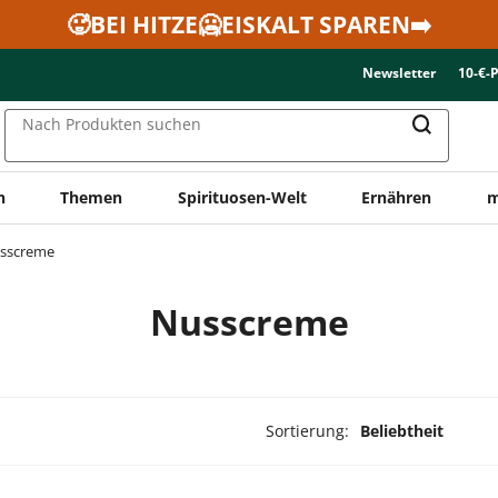
🥵BEI HITZE🥶EISKALT SPAREN➡️
Newsletter
10-€-
Nach Produkten suchen
n
Themen
Spirituosen-Welt
Ernähren
m
sscreme
Nusscreme
Sortierung:
Beliebtheit
dukte ausgewählt