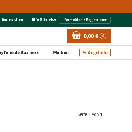
Prämie sichern
Hilfe & Service
Anmelden / Registrieren
0,00 €
0
yTime.de Business
Marken
Angebote
Vorherige Seite
Nächste Seit
Seite 1 von 1