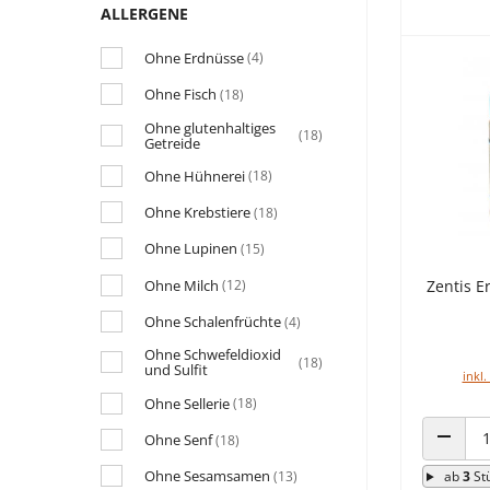
ALLERGENE
Ohne Erdnüsse
(4)
Ohne Fisch
(18)
Ohne glutenhaltiges
(18)
Getreide
Ohne Hühnerei
(18)
Ohne Krebstiere
(18)
Ohne Lupinen
(15)
Ohne Milch
Zentis E
(12)
Ohne Schalenfrüchte
(4)
Ohne Schwefeldioxid
(18)
und Sulfit
inkl.
Ohne Sellerie
(18)
Ohne Senf
(18)
ANZAHL
Ohne Sesamsamen
(13)
ab
3
St