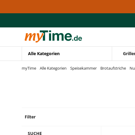
Zum Hauptinhalt springen
Zur Navigation springen
Zur Suche springen
Alle Kategorien
Grille
myTime
Alle Kategorien
Speisekammer
Brotaufstriche
Nu
Filter
18 Pro
SUCHE