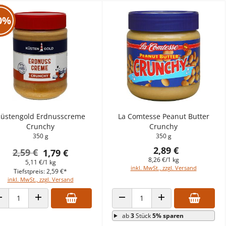
0%
üstengold Erdnusscreme
La Comtesse Peanut Butter
Crunchy
Crunchy
350 g
350 g
2,89 €
2,59 €
1,79 €
8,26 €/1 kg
5,11 €/1 kg
inkl. MwSt., zzgl. Versand
Tiefstpreis: 2,59 €*
inkl. MwSt., zzgl. Versand
ANZAHL VERRINGERN
ANZAHL ERHÖHEN
ANZAHL VERRINGERN
ANZAHL ERHÖHEN
ab
3
Stück
5% sparen