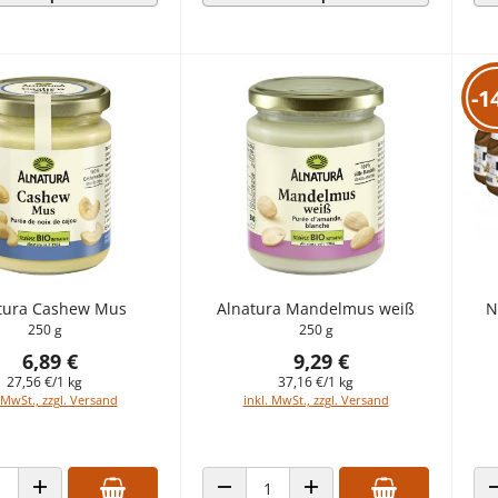
-1
tura Cashew Mus
Alnatura Mandelmus weiß
N
250 g
250 g
6,89 €
9,29 €
27,56 €/1 kg
37,16 €/1 kg
 MwSt., zzgl. Versand
inkl. MwSt., zzgl. Versand