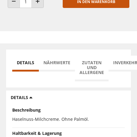
IN DEN WARENKORB
ANZAHL VERRINGERN
ANZAHL ERHÖHEN
DETAILS
NÄHRWERTE
ZUTATEN
INVERKEH
UND
ALLERGENE
DETAILS
Beschreibung
Haselnuss-Milchcreme. Ohne Palmöl.
Haltbarkeit & Lagerung