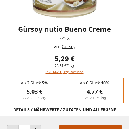
Gürsoy nutio Bueno Creme
225 g
von
Gürsoy
5,29 €
23,51 €/1 kg
inkl. MwSt., zzgl. Versand
Staffelpreise - Mengenrabatt
ab
3
Stück
5%
ab
6
Stück
10%
5,03 €
4,77 €
(22,36 €/1 kg)
(21,20 €/1 kg)
DETAILS / NÄHRWERTE / ZUTATEN UND ALLERGENE