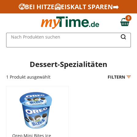
Zum Hauptinhalt springen
🥵BEI HITZE🥶EISKALT SPAREN➡️
Zur Navigation springen
0
Zur Suche springen
0,00 €
MAIN MENU
Nach Produkten suchen
Dessert-Spezialitäten
1
Produkt ausgewählt
FILTERN
Oreo Mini Bites Ice