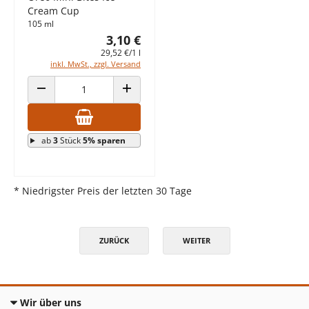
Cream Cup
105 ml
3,10 €
29,52 €/1 l
inkl. MwSt., zzgl. Versand
ANZAHL VERRINGERN
ANZAHL ERHÖHEN
ab
3
Stück
5% sparen
* Niedrigster Preis der letzten 30 Tage
ZURÜCK
WEITER
Wir über uns