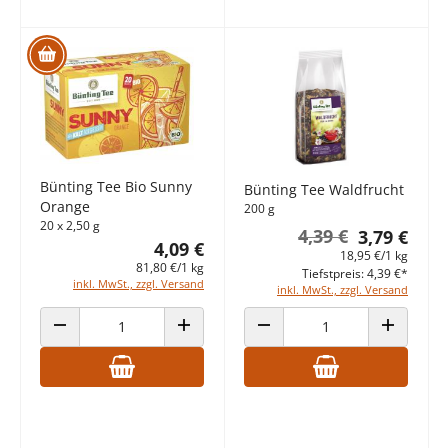
Bünting Tee Bio Sunny
Bünting Tee Waldfrucht
Orange
200 g
20 x 2,50 g
4,39 €
3,79 €
4,09 €
18,95 €/1 kg
81,80 €/1 kg
Tiefstpreis: 4,39 €*
inkl. MwSt., zzgl. Versand
inkl. MwSt., zzgl. Versand
ANZAHL VERRINGERN
ANZAHL ERHÖHEN
ANZAHL VERRINGERN
ANZAHL E