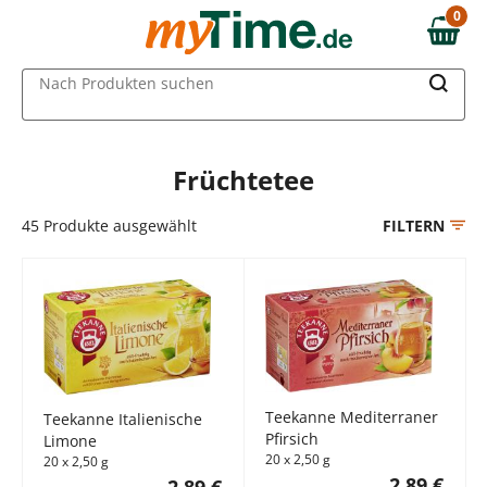
Zum Hauptinhalt springen
0
0,00 €
Zur Navigation springen
MAIN MENU
Nach Produkten suchen
Zur Suche springen
Früchtetee
45
Produkte ausgewählt
FILTERN
Teekanne Mediterraner
Teekanne Italienische
Pfirsich
Limone
20 x 2,50 g
20 x 2,50 g
2,89 €
2,89 €