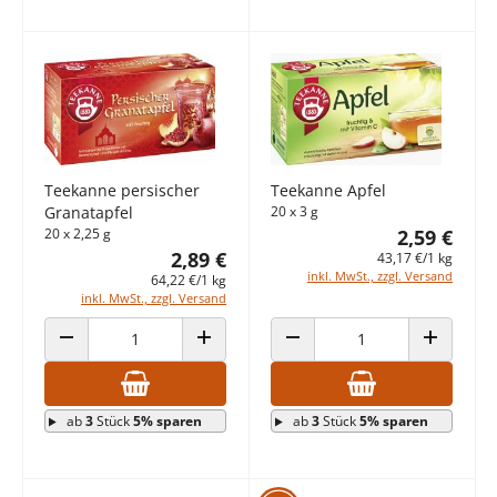
Teekanne persischer
Teekanne Apfel
Granatapfel
20 x 3 g
20 x 2,25 g
2,59 €
2,89 €
43,17 €/1 kg
inkl. MwSt., zzgl. Versand
64,22 €/1 kg
inkl. MwSt., zzgl. Versand
ANZAHL VERRINGERN
ANZAHL ERHÖHEN
ANZAHL VERRINGERN
ANZAHL E
ab
3
Stück
5% sparen
ab
3
Stück
5% sparen