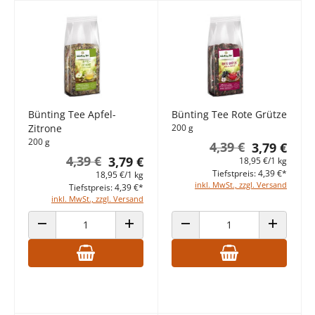
Bünting Tee Apfel-
Bünting Tee Rote Grütze
Zitrone
200 g
200 g
4,39 €
3,79 €
4,39 €
3,79 €
18,95 €/1 kg
Tiefstpreis: 4,39 €*
18,95 €/1 kg
inkl. MwSt., zzgl. Versand
Tiefstpreis: 4,39 €*
inkl. MwSt., zzgl. Versand
ANZAHL VERRINGERN
ANZAHL ERHÖHEN
ANZAHL VERRINGERN
ANZAHL E