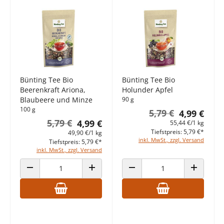
Bünting Tee Bio
Bünting Tee Bio
Beerenkraft Ariona,
Holunder Apfel
Blaubeere und Minze
90 g
100 g
5,79 €
4,99 €
5,79 €
4,99 €
55,44 €/1 kg
Tiefstpreis: 5,79 €*
49,90 €/1 kg
inkl. MwSt., zzgl. Versand
Tiefstpreis: 5,79 €*
inkl. MwSt., zzgl. Versand
ANZAHL VERRINGERN
ANZAHL ERHÖHEN
ANZAHL VERRINGERN
ANZAHL E