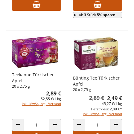
ab
3
Stück
5% sparen
Teekanne Türkischer
Bünting Tee Türkischer
Apfel
Apfel
20 x 2,75 g
20 x 2,75 g
2,89 €
2,89 €
2,49 €
52,55 €/1 kg
45,27 €/1 kg
inkl. MwSt., zzgl. Versand
Tiefstpreis: 2,89 €*
inkl. MwSt., zzgl. Versand
ANZAHL VERRINGERN
ANZAHL ERHÖHEN
ANZAHL VERRINGERN
ANZAHL E