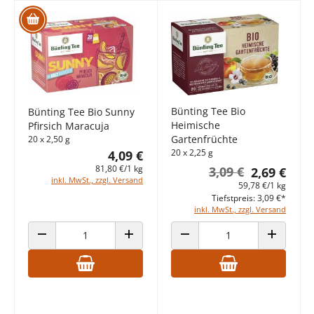
Bünting Tee Bio
Bünting Tee Bio Sunny
Heimische
Pfirsich Maracuja
Gartenfrüchte
20 x 2,50 g
20 x 2,25 g
4,09 €
81,80 €/1 kg
3,09 €
2,69 €
inkl. MwSt., zzgl. Versand
59,78 €/1 kg
Tiefstpreis: 3,09 €*
inkl. MwSt., zzgl. Versand
ANZAHL VERRINGERN
ANZAHL ERHÖHEN
ANZAHL VERRINGERN
ANZAHL E