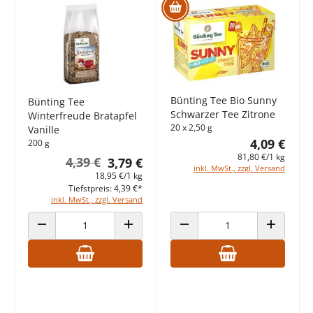
Bünting Tee Bio Sunny
Bünting Tee
Schwarzer Tee Zitrone
Winterfreude Bratapfel
20 x 2,50 g
Vanille
4,09 €
200 g
81,80 €/1 kg
4,39 €
3,79 €
inkl. MwSt., zzgl. Versand
18,95 €/1 kg
Tiefstpreis: 4,39 €*
inkl. MwSt., zzgl. Versand
ANZAHL VERRINGERN
ANZAHL ERHÖHEN
ANZAHL VERRINGERN
ANZAHL E