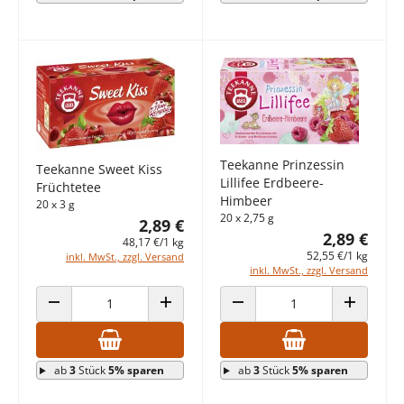
Teekanne Prinzessin
Teekanne Sweet Kiss
Lillifee Erdbeere-
Früchtetee
Himbeer
20 x 3 g
20 x 2,75 g
2,89 €
2,89 €
48,17 €/1 kg
52,55 €/1 kg
inkl. MwSt., zzgl. Versand
inkl. MwSt., zzgl. Versand
ANZAHL VERRINGERN
ANZAHL ERHÖHEN
ANZAHL VERRINGERN
ANZAHL E
ab
3
Stück
5% sparen
ab
3
Stück
5% sparen