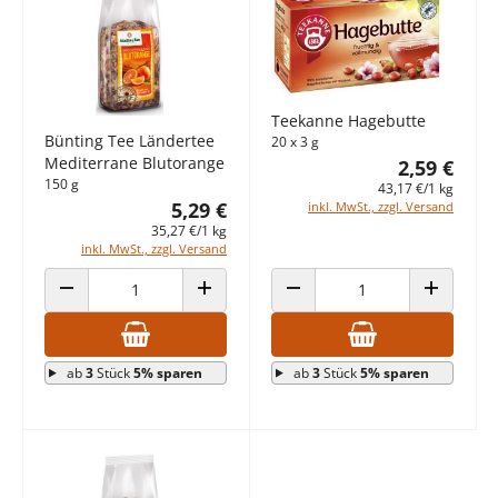
Teekanne Hagebutte
Bünting Tee Ländertee
20 x 3 g
Mediterrane Blutorange
2,59 €
150 g
43,17 €/1 kg
5,29 €
inkl. MwSt., zzgl. Versand
35,27 €/1 kg
inkl. MwSt., zzgl. Versand
ANZAHL VERRINGERN
ANZAHL ERHÖHEN
ANZAHL VERRINGERN
ANZAHL E
ab
3
Stück
5% sparen
ab
3
Stück
5% sparen