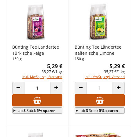
Bünting Tee Ländertee
Bünting Tee Ländertee
Türkische Feige
Italienische Limone
150 g
150 g
5,29 €
5,29 €
35,27 €/1 kg
35,27 €/1 kg
inkl. MwSt., zzgl. Versand
inkl. MwSt., zzgl. Versand
ANZAHL VERRINGERN
ANZAHL ERHÖHEN
ANZAHL VERRINGERN
ANZAHL E
ab
3
Stück
5% sparen
ab
3
Stück
5% sparen