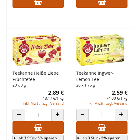
Teekanne Heiße Liebe
Teekanne Ingwer-
Früchtetee
Lemon Tee
20 x 3 g
20 x 1,75 g
2,89 €
2,59 €
48,17 €/1 kg
74,00 €/1 kg
inkl. MwSt., zzgl. Versand
inkl. MwSt., zzgl. Versand
ANZAHL VERRINGERN
ANZAHL ERHÖHEN
ANZAHL VERRINGERN
ANZAHL E
ab
3
Stück
5% sparen
ab
3
Stück
5% sparen