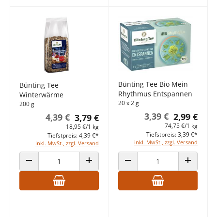
Bünting Tee Bio Mein
Bünting Tee
Rhythmus Entspannen
Winterwärme
20 x 2 g
200 g
3,39 €
2,99 €
4,39 €
3,79 €
74,75 €/1 kg
18,95 €/1 kg
Tiefstpreis: 3,39 €*
Tiefstpreis: 4,39 €*
inkl. MwSt., zzgl. Versand
inkl. MwSt., zzgl. Versand
ANZAHL VERRINGERN
ANZAHL ERHÖHEN
ANZAHL VERRINGERN
ANZAHL E