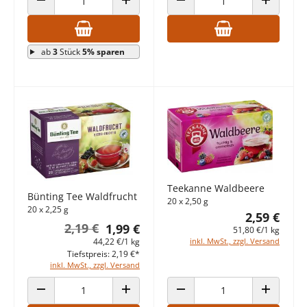
ANZAHL VERRINGERN
ANZAHL ERHÖHEN
ANZAHL VERRINGERN
ANZAHL E
ab
3
Stück
5% sparen
Teekanne Waldbeere
Bünting Tee Waldfrucht
20 x 2,50 g
20 x 2,25 g
2,59 €
2,19 €
1,99 €
51,80 €/1 kg
44,22 €/1 kg
inkl. MwSt., zzgl. Versand
Tiefstpreis: 2,19 €*
inkl. MwSt., zzgl. Versand
ANZAHL VERRINGERN
ANZAHL ERHÖHEN
ANZAHL VERRINGERN
ANZAHL E