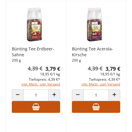
Bünting Tee Erdbeer-
Bünting Tee Acerola-
Sahne
Kirsche
200 g
200 g
4,39 €
4,39 €
3,79 €
3,79 €
18,95 €/1 kg
18,95 €/1 kg
Tiefstpreis: 4,39 €*
Tiefstpreis: 4,39 €*
inkl. MwSt., zzgl. Versand
inkl. MwSt., zzgl. Versand
ANZAHL VERRINGERN
ANZAHL ERHÖHEN
ANZAHL VERRINGERN
ANZAHL E