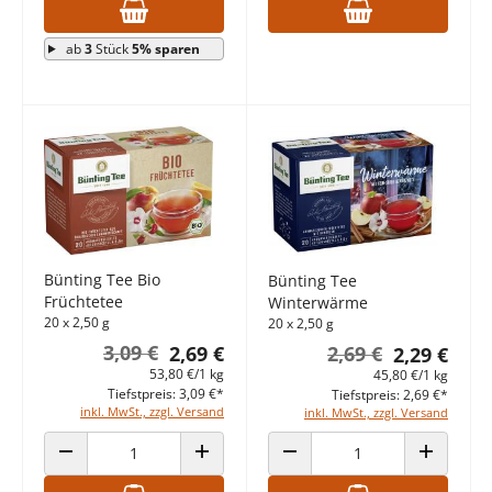
ab
3
Stück
5% sparen
Bünting Tee Bio
Bünting Tee
Früchtetee
Winterwärme
20 x 2,50 g
20 x 2,50 g
3,09 €
2,69 €
2,69 €
2,29 €
53,80 €/1 kg
45,80 €/1 kg
Tiefstpreis: 3,09 €*
Tiefstpreis: 2,69 €*
inkl. MwSt., zzgl. Versand
inkl. MwSt., zzgl. Versand
ANZAHL VERRINGERN
ANZAHL ERHÖHEN
ANZAHL VERRINGERN
ANZAHL E