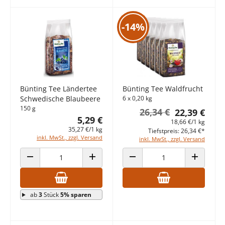
-14%
Bünting Tee Ländertee
Bünting Tee Waldfrucht
Schwedische Blaubeere
6 x 0,20 kg
150 g
26,34 €
22,39 €
5,29 €
18,66 €/1 kg
35,27 €/1 kg
Tiefstpreis: 26,34 €*
inkl. MwSt., zzgl. Versand
inkl. MwSt., zzgl. Versand
ANZAHL VERRINGERN
ANZAHL ERHÖHEN
ANZAHL VERRINGERN
ANZAHL E
ab
3
Stück
5% sparen