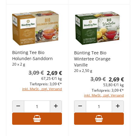
Bünting Tee Bio
Bünting Tee Bio
Holunder-Sanddorn
Wintertee Orange
20 x 2 g
Vanille
20 x 2,50 g
3,09 €
2,69 €
3,09 €
2,69 €
67,25 €/1 kg
Tiefstpreis: 3,09 €*
53,80 €/1 kg
inkl. MwSt., zzgl. Versand
Tiefstpreis: 3,09 €*
inkl. MwSt., zzgl. Versand
ANZAHL VERRINGERN
ANZAHL ERHÖHEN
ANZAHL VERRINGERN
ANZAHL E