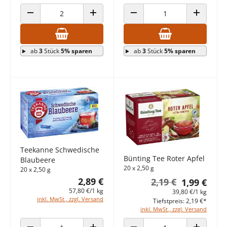
ANZAHL VERRINGERN
ANZAHL ERHÖHEN
ANZAHL VERRINGERN
ANZAHL E
ab
3
Stück
5% sparen
ab
3
Stück
5% sparen
Teekanne Schwedische
Bünting Tee Roter Apfel
Blaubeere
20 x 2,50 g
20 x 2,50 g
2,89 €
2,19 €
1,99 €
57,80 €/1 kg
39,80 €/1 kg
inkl. MwSt., zzgl. Versand
Tiefstpreis: 2,19 €*
inkl. MwSt., zzgl. Versand