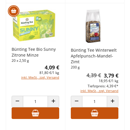
Bünting Tee Bio Sunny
Bünting Tee Winterwelt
Zitrone Minze
Apfelpunsch-Mandel-
20 x 2,50 g
Zimt
4,09 €
200 g
81,80 €/1 kg
4,39 €
3,79 €
inkl. MwSt., zzgl. Versand
18,95 €/1 kg
Tiefstpreis: 4,39 €*
inkl. MwSt., zzgl. Versand
ANZAHL VERRINGERN
ANZAHL ERHÖHEN
ANZAHL VERRINGERN
ANZAHL E