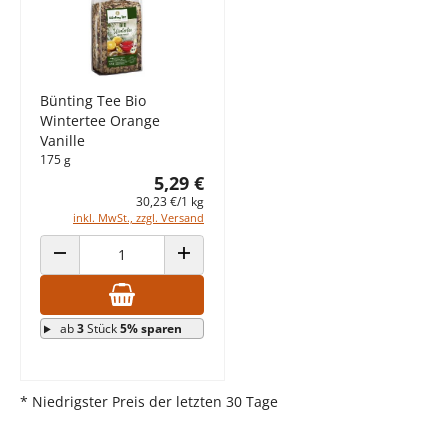
Bünting Tee Bio
Wintertee Orange
Vanille
175 g
5,29 €
30,23 €/1 kg
inkl. MwSt., zzgl. Versand
ANZAHL VERRINGERN
ANZAHL ERHÖHEN
ab
3
Stück
5% sparen
* Niedrigster Preis der letzten 30 Tage