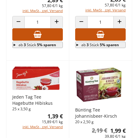
57,80 €/1 kg
57,80 €/1 kg
inkl. MwSt., zzgl. Versand
inkl. MwSt., zzgl. Versand
ANZAHL VERRINGERN
ANZAHL ERHÖHEN
ANZAHL VERRINGERN
ANZAHL E
ab
3
Stück
5% sparen
ab
3
Stück
5% sparen
Jeden Tag Tee
Hagebutte Hibiskus
25 x 3,50 g
Bünting Tee
1,39 €
Johannisbeer-Kirsch
20 x 2,50 g
15,89 €/1 kg
inkl. MwSt., zzgl. Versand
2,19 €
1,99 €
39,80 €/1 kg