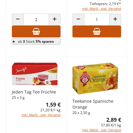
Tiefstpreis: 2,19 €*
inkl. MwSt., zzgl. Versand
ANZAHL VERRINGERN
ANZAHL ERHÖHEN
ANZAHL VERRINGERN
ANZAHL E
ab
3
Stück
5% sparen
Jeden Tag Tee Früchte
25 x 3 g
Teekanne Spanische
1,59 €
Orange
21,20 €/1 kg
20 x 2,50 g
inkl. MwSt., zzgl. Versand
2,89 €
57,80 €/1 kg
inkl. MwSt., zzgl. Versand