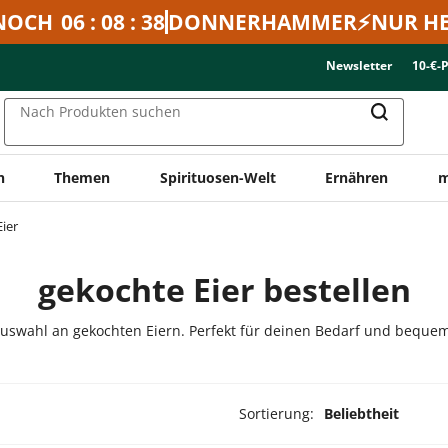
NOCH
06 : 08 : 38
DONNERHAMMER⚡NUR HE
Newsletter
10-€-
Nach Produkten suchen
n
Themen
Spirituosen-Welt
Ernähren
m
ier
gekochte Eier bestellen
uswahl an gekochten Eiern. Perfekt für deinen Bedarf und bequem 
Sortierung:
Beliebtheit
ukte ausgewählt