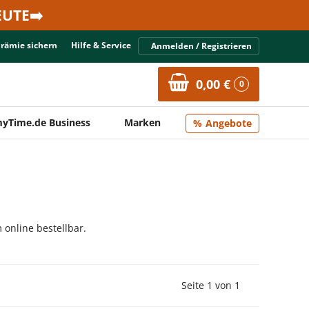
UTE➡️
Prämie sichern
Hilfe & Service
Anmelden / Registrieren
0,00 €
0
yTime.de Business
Marken
Angebote
online bestellbar.
Vorherige Seite
Nächste Seit
Seite 1 von 1