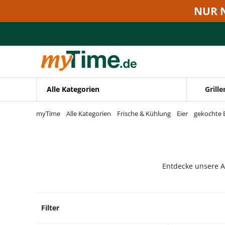
Zum Hauptinhalt springen
NUR 
Zur Navigation springen
Zur Suche springen
Alle Kategorien
Grille
myTime
Alle Kategorien
Frische & Kühlung
Eier
gekochte E
Entdecke unsere A
Filter
0 Prod