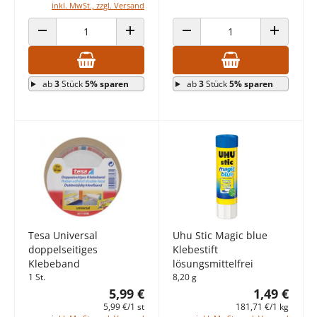
inkl. MwSt., zzgl. Versand
ANZAHL VERRINGERN
ANZAHL ERHÖHEN
ANZAHL VERRINGERN
ANZAHL E
ab
3
Stück
5% sparen
ab
3
Stück
5% sparen
Tesa Universal
Uhu Stic Magic blue
doppelseitiges
Klebestift
Klebeband
lösungsmittelfrei
1 St.
8,20 g
5,99 €
1,49 €
5,99 €/1 st
181,71 €/1 kg