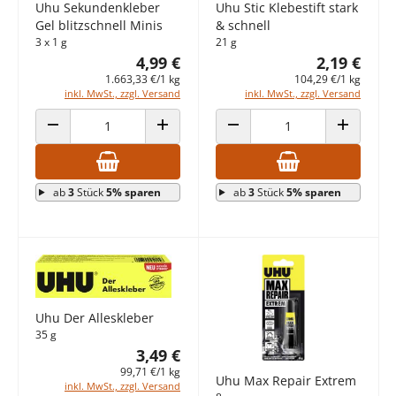
Uhu Sekundenkleber
Uhu Stic Klebestift stark
Gel blitzschnell Minis
& schnell
3 x 1 g
21 g
4,99 €
2,19 €
1.663,33 €/1 kg
104,29 €/1 kg
inkl. MwSt., zzgl. Versand
inkl. MwSt., zzgl. Versand
ANZAHL VERRINGERN
ANZAHL ERHÖHEN
ANZAHL VERRINGERN
ANZAHL E
ab
3
Stück
5% sparen
ab
3
Stück
5% sparen
Uhu Der Alleskleber
35 g
3,49 €
99,71 €/1 kg
Uhu Max Repair Extrem
inkl. MwSt., zzgl. Versand