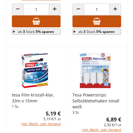
ANZAHL VERRINGERN
ANZAHL ERHÖHEN
ANZAHL VERRINGERN
ANZAHL E
ab
3
Stück
5% sparen
ab
3
Stück
5% sparen
tesa Film kristall-klar,
Tesa Powerstrips
33m x 15mm
Selbstklebehaken small
1 St.
weiß
5,19 €
3 St.
6,89 €
5,19 €/1 st
inkl. MwSt., zzgl. Versand
2,30 €/1 st
inkl. MwSt., zzgl. Versand