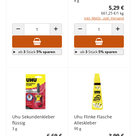
8 g
5,29 €
661,25 €/1 kg
inkl. MwSt., zzgl. Versand
ANZAHL VERRINGERN
ANZAHL ERHÖHEN
ANZAHL VERRINGERN
ANZAHL E
ab
3
Stück
5% sparen
ab
3
Stück
5% sparen
Uhu Sekundenkleber
Uhu Flinke Flasche
flüssig
Alleskleber
3 g
90 g
6,69 €
3,99 €