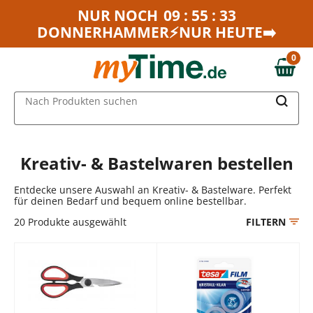
Zum Hauptinhalt springen
NUR NOCH
09 : 55 : 33
DONNERHAMMER⚡NUR HEUTE➡️
Zur Navigation springen
Zur Suche springen
0
0,00 €
MAIN MENU
Nach Produkten suchen
Kreativ- & Bastelwaren bestellen
Entdecke unsere Auswahl an Kreativ- & Bastelware. Perfekt
für deinen Bedarf und bequem online bestellbar.
20
Produkte ausgewählt
FILTERN