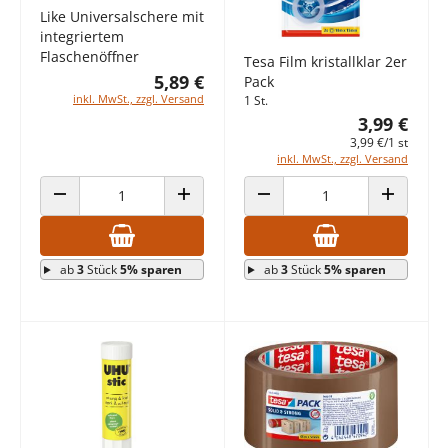
Like Universalschere mit
integriertem
Flaschenöffner
Tesa Film kristallklar 2er
5,89 €
Pack
inkl. MwSt., zzgl. Versand
1 St.
3,99 €
3,99 €/1 st
inkl. MwSt., zzgl. Versand
ANZAHL VERRINGERN
ANZAHL ERHÖHEN
ANZAHL VERRINGERN
ANZAHL E
ab
3
Stück
5% sparen
ab
3
Stück
5% sparen