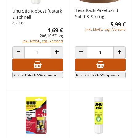
Tesa Pack Paketband
Uhu Stic Klebestift stark
Solid & Strong
& schnell
8,20 g
5,99 €
1,69 €
inkl. MwSt., zzgl. Versand
206,10 €/1 kg
inkl. MwSt., zzgl. Versand
ANZAHL VERRINGERN
ANZAHL ERHÖHEN
ANZAHL VERRINGERN
ANZAHL E
ab
3
Stück
5% sparen
ab
3
Stück
5% sparen