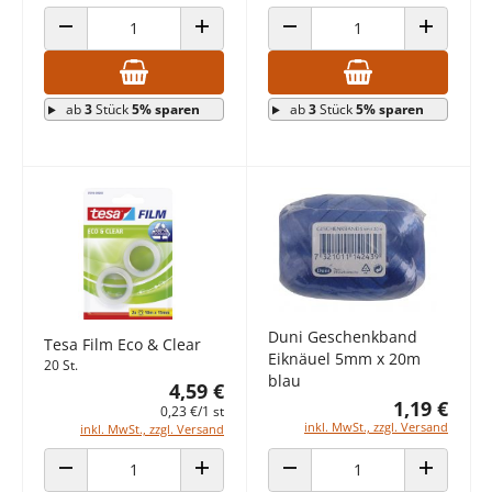
ANZAHL VERRINGERN
ANZAHL ERHÖHEN
ANZAHL VERRINGERN
ANZAHL E
ab
3
Stück
5% sparen
ab
3
Stück
5% sparen
Duni Geschenkband
Tesa Film Eco & Clear
Eiknäuel 5mm x 20m
20 St.
blau
4,59 €
1,19 €
0,23 €/1 st
inkl. MwSt., zzgl. Versand
inkl. MwSt., zzgl. Versand
ANZAHL VERRINGERN
ANZAHL ERHÖHEN
ANZAHL VERRINGERN
ANZAHL E