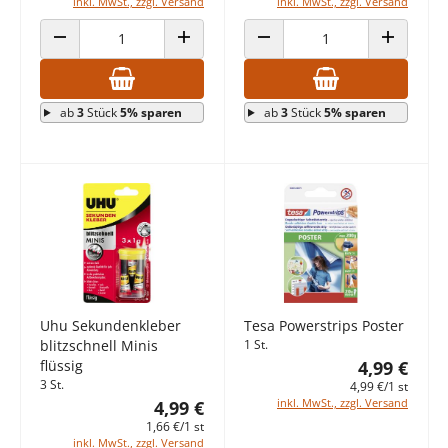
inkl. MwSt., zzgl. Versand
inkl. MwSt., zzgl. Versand
ANZAHL VERRINGERN
ANZAHL ERHÖHEN
ANZAHL VERRINGERN
ANZAHL E
ab
3
Stück
5% sparen
ab
3
Stück
5% sparen
Uhu Sekundenkleber
Tesa Powerstrips Poster
blitzschnell Minis
1 St.
flüssig
4,99 €
3 St.
4,99 €/1 st
inkl. MwSt., zzgl. Versand
4,99 €
1,66 €/1 st
inkl. MwSt., zzgl. Versand