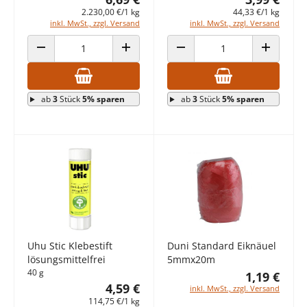
2.230,00 €/1 kg
44,33 €/1 kg
inkl. MwSt., zzgl. Versand
inkl. MwSt., zzgl. Versand
ANZAHL VERRINGERN
ANZAHL ERHÖHEN
ANZAHL VERRINGERN
ANZAHL E
ab
3
Stück
5% sparen
ab
3
Stück
5% sparen
Uhu Stic Klebestift
Duni Standard Eiknäuel
lösungsmittelfrei
5mmx20m
40 g
1,19 €
4,59 €
inkl. MwSt., zzgl. Versand
114,75 €/1 kg