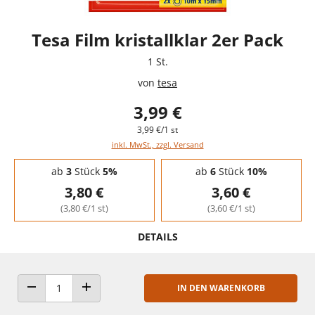
Tesa Film kristallklar 2er Pack
1 St.
von
tesa
3,99 €
3,99 €/1 st
inkl. MwSt., zzgl. Versand
Staffelpreise - Mengenrabatt
ab
3
Stück
5%
ab
6
Stück
10%
3,80 €
3,60 €
(3,80 €/1 st)
(3,60 €/1 st)
DETAILS
IN DEN WARENKORB
ANZAHL VERRINGERN
ANZAHL ERHÖHEN