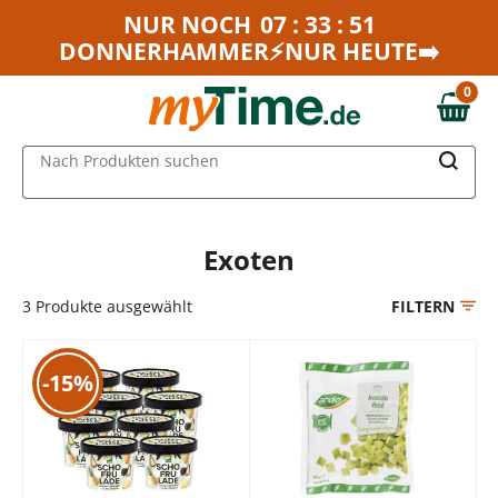
Zum Hauptinhalt springen
NUR NOCH
07 : 33 : 51
DONNERHAMMER⚡NUR HEUTE➡️
Zur Navigation springen
Zur Suche springen
0
0,00 €
MAIN MENU
Nach Produkten suchen
Exoten
3
Produkte ausgewählt
FILTERN
-15%