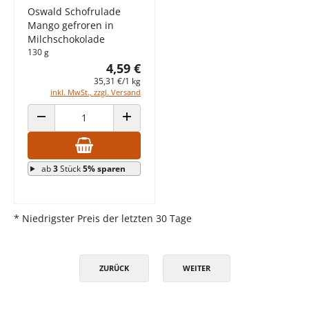
Oswald Schofrulade
Mango gefroren in
Milchschokolade
130 g
4,59 €
35,31 €/1 kg
inkl. MwSt., zzgl. Versand
ANZAHL VERRINGERN
ANZAHL ERHÖHEN
ab
3
Stück
5% sparen
* Niedrigster Preis der letzten 30 Tage
ZURÜCK
WEITER