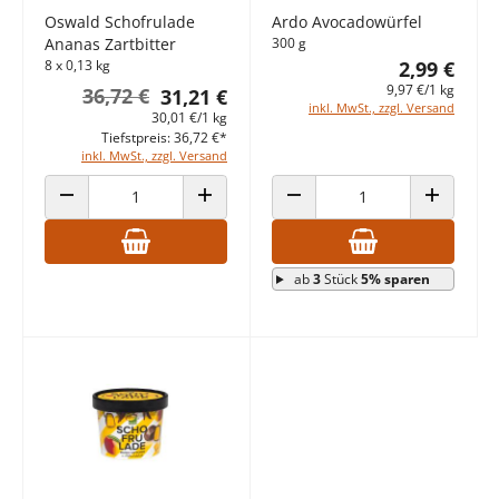
Oswald Schofrulade
Ardo Avocadowürfel
Ananas Zartbitter
300 g
8 x 0,13 kg
2,99 €
9,97 €/1 kg
36,72 €
31,21 €
inkl. MwSt., zzgl. Versand
30,01 €/1 kg
Tiefstpreis: 36,72 €*
inkl. MwSt., zzgl. Versand
ANZAHL VERRINGERN
ANZAHL ERHÖHEN
ANZAHL VERRINGERN
ANZAHL E
ab
3
Stück
5% sparen