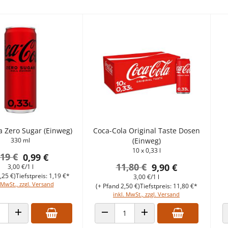
a Zero Sugar (Einweg)
Coca-Cola Original Taste Dosen
330 ml
(Einweg)
10 x 0,33 l
,19 €
0,99 €
11,80 €
9,90 €
3,00 €/1 l
,25 €)
Tiefstpreis: 1,19 €*
3,00 €/1 l
 MwSt., zzgl. Versand
(+ Pfand 2,50 €)
Tiefstpreis: 11,80 €*
inkl. MwSt., zzgl. Versand
ANZAHL VERRINGERN
ANZAHL ERHÖHEN
 VERRINGERN
ANZAHL ERHÖHEN