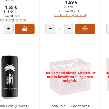
500 ml
1,59 €
1,59 €
3,18 €/1 l
(+ Pfand 0,25 €)
3,18 €/1 l
inkl. MwSt., zzgl. Versand
(+ Pfand 0,25 €)
 MwSt., zzgl. Versand
ANZAHL VERRINGERN
ANZAHL ERHÖHEN
 VERRINGERN
ANZAHL ERHÖHEN
Der Versand dieses Artikels ist
De
nur in bestimmte Regionen
möglich.
Cola Dose (Einweg)
Coca-Cola PET (Mehrweg)