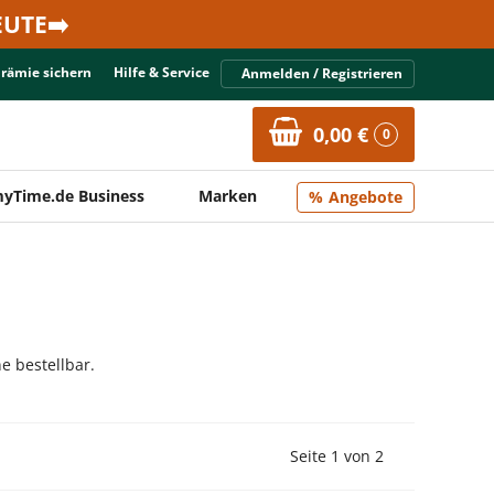
UTE➡️
Prämie sichern
Hilfe & Service
Anmelden / Registrieren
0,00 €
0
yTime.de Business
Marken
Angebote
e bestellbar.
Vorherige Seite
Nächste Seit
Seite 1 von 2