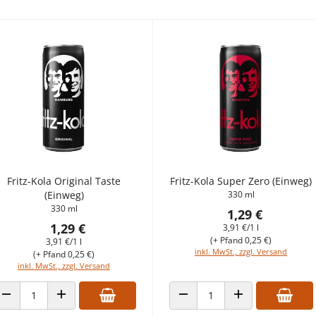
Fritz-Kola Original Taste
Fritz-Kola Super Zero (Einweg)
(Einweg)
330 ml
330 ml
1,29 €
1,29 €
3,91 €/1 l
(+ Pfand 0,25 €)
3,91 €/1 l
inkl. MwSt., zzgl. Versand
(+ Pfand 0,25 €)
inkl. MwSt., zzgl. Versand
ANZAHL VERRINGERN
ANZAHL ERHÖHEN
ANZAHL VERRINGERN
ANZAHL ERHÖHEN