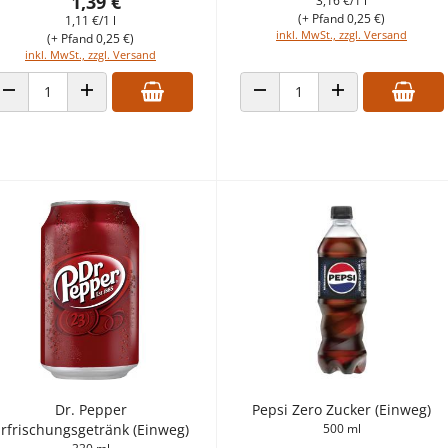
1,39 €
3,16 €/1 l
(+ Pfand 0,25 €)
1,11 €/1 l
inkl. MwSt., zzgl. Versand
(+ Pfand 0,25 €)
inkl. MwSt., zzgl. Versand
ANZAHL VERRINGERN
ANZAHL ERHÖHEN
ANZAHL VERRINGERN
ANZAHL ERHÖHEN
Dr. Pepper
Pepsi Zero Zucker (Einweg)
rfrischungsgetränk (Einweg)
500 ml