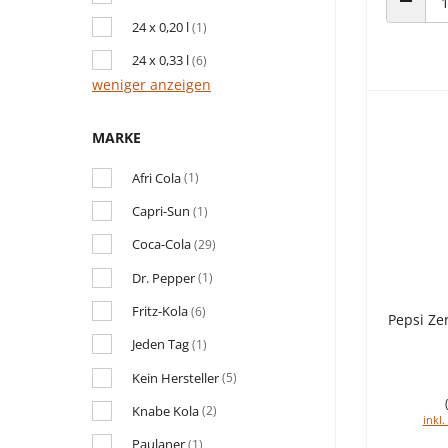
ANZAHL
24 x 0,20 l
(1)
24 x 0,33 l
(6)
weniger anzeigen
MARKE
Afri Cola
(1)
Capri-Sun
(1)
Coca-Cola
(29)
Dr. Pepper
(1)
Fritz-Kola
(6)
Pepsi Ze
Jeden Tag
(1)
Kein Hersteller
(5)
Knabe Kola
(2)
inkl.
Paulaner
(1)