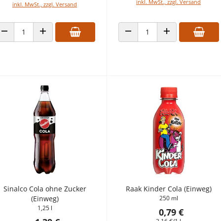
inkl. MwSt., zzgl. Versand
inkl. MwSt., zzgl. Versand
ANZAHL VERRINGERN
ANZAHL ERHÖHEN
ANZAHL VERRINGERN
ANZAHL ERHÖHEN
Sinalco Cola ohne Zucker
Raak Kinder Cola (Einweg)
(Einweg)
250 ml
1,25 l
0,79 €