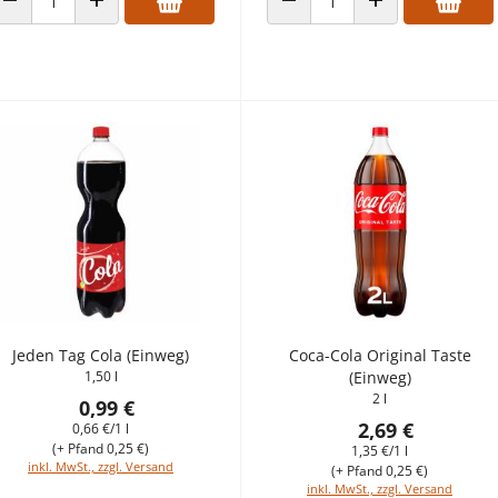
ANZAHL VERRINGERN
ANZAHL ERHÖHEN
ANZAHL VERRINGERN
ANZAHL ERHÖHEN
Jeden Tag Cola (Einweg)
Coca-Cola Original Taste
1,50 l
(Einweg)
2 l
0,99 €
2,69 €
0,66 €/1 l
(+ Pfand 0,25 €)
1,35 €/1 l
inkl. MwSt., zzgl. Versand
(+ Pfand 0,25 €)
inkl. MwSt., zzgl. Versand