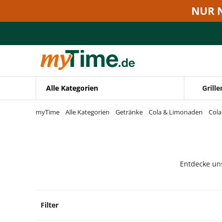
Zum Hauptinhalt springen
NUR 
Zur Navigation springen
Zur Suche springen
Alle Kategorien
Grille
myTime
Alle Kategorien
Getränke
Cola & Limonaden
Cola
Entdecke uns
Filter
55 Pro