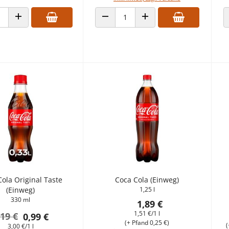
ANZAHL VERRINGERN
ANZAHL ERHÖHEN
 VERRINGERN
ANZAHL ERHÖHEN
ola Original Taste
Coca Cola (Einweg)
(Einweg)
1,25 l
330 ml
1,89 €
1,51 €/1 l
,19 €
0,99 €
(+ Pfand 0,25 €)
(
3,00 €/1 l