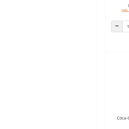
inkl.
ANZAHL
Coca-C