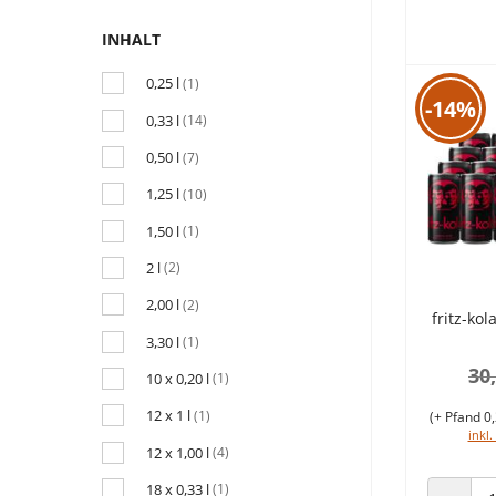
INHALT
0,25 l
(1)
-14%
0,33 l
(14)
0,50 l
(7)
1,25 l
(10)
1,50 l
(1)
2 l
(2)
2,00 l
(2)
fritz-ko
3,30 l
(1)
30
10 x 0,20 l
(1)
12 x 1 l
(1)
(+ Pfand 0,
inkl.
12 x 1,00 l
(4)
18 x 0,33 l
(1)