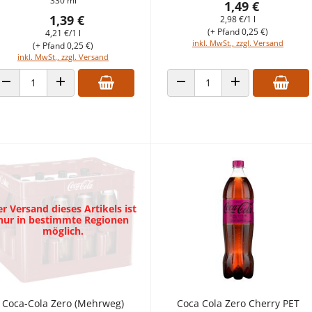
330 ml
1,49 €
1,39 €
2,98 €/1 l
(+ Pfand 0,25 €)
4,21 €/1 l
inkl. MwSt., zzgl. Versand
(+ Pfand 0,25 €)
inkl. MwSt., zzgl. Versand
ANZAHL VERRINGERN
ANZAHL ERHÖHEN
ANZAHL VERRINGERN
ANZAHL ERHÖHEN
r Versand dieses Artikels ist
nur in bestimmte Regionen
möglich.
Coca-Cola Zero (Mehrweg)
Coca Cola Zero Cherry PET