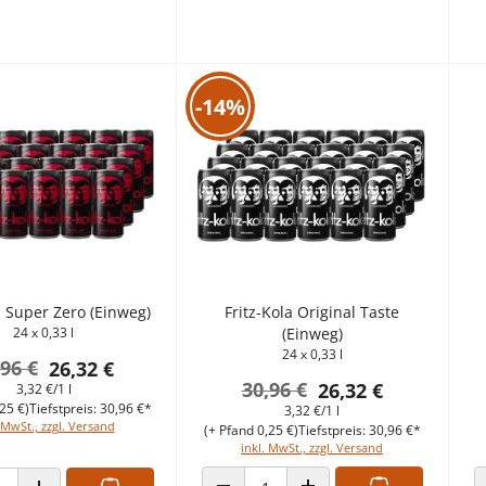
-14%
la Super Zero (Einweg)
Fritz-Kola Original Taste
24 x 0,33 l
(Einweg)
24 x 0,33 l
,96 €
26,32 €
30,96 €
26,32 €
3,32 €/1 l
25 €)
Tiefstpreis: 30,96 €*
3,32 €/1 l
 MwSt., zzgl. Versand
(+ Pfand 0,25 €)
Tiefstpreis: 30,96 €*
inkl. MwSt., zzgl. Versand