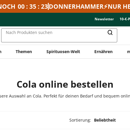
NOCH
00 : 35 : 23
DONNERHAMMER⚡NUR HE
Newsletter
10-€-
Nach Produkten suchen
n
Themen
Spirituosen-Welt
Ernähren
m
Cola online bestellen
ere Auswahl an Cola. Perfekt für deinen Bedarf und bequem onlin
Sortierung:
Beliebtheit
dukte ausgewählt