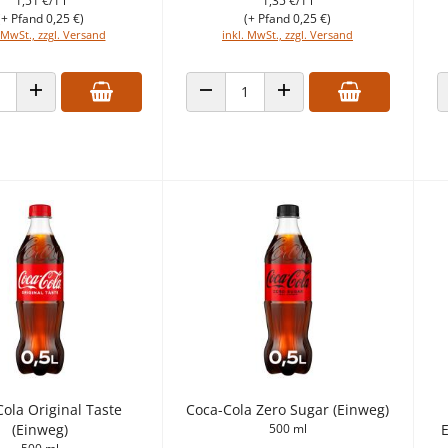
1,51 €/1 l
1,35 €/1 l
(+ Pfand 0,25 €)
(+ Pfand 0,25 €)
 MwSt., zzgl. Versand
inkl. MwSt., zzgl. Versand
ANZAHL VERRINGERN
ANZAHL ERHÖHEN
 VERRINGERN
ANZAHL ERHÖHEN
ola Original Taste
Coca-Cola Zero Sugar (Einweg)
(Einweg)
500 ml
E