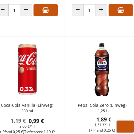
ANZAHL VERRINGERN
ANZAHL ERHÖHEN
ANZAHL VERRINGERN
ANZAHL ERHÖHEN
Coca-Cola Vanilla (Einweg)
Pepsi Cola Zero (Einweg)
330 ml
1,25 l
1,89 €
1,19 €
0,99 €
1,51 €/1 l
3,00 €/1 l
(+ Pfand 0,25 €)
+ Pfand 0,25 €)
Tiefstpreis: 1,19 €*
WARE