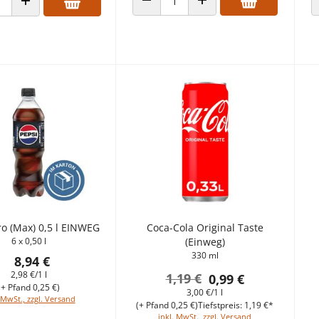
ANZAHL VERRINGERN
ANZAHL ERHÖHEN
 VERRINGERN
ANZAHL ERHÖHEN
ro (Max) 0,5 l EINWEG
Coca-Cola Original Taste
6 x 0,50 l
(Einweg)
330 ml
8,94 €
2,98 €/1 l
1,19 €
0,99 €
(+ Pfand 0,25 €)
3,00 €/1 l
 MwSt., zzgl. Versand
(+ Pfand 0,25 €)
Tiefstpreis: 1,19 €*
inkl. MwSt., zzgl. Versand