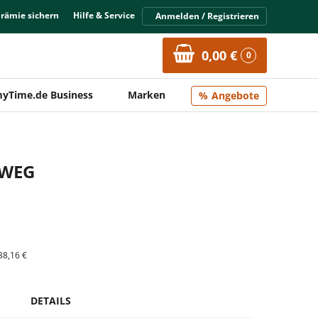
Prämie sichern
Hilfe & Service
Anmelden / Registrieren
0,00 €
0
yTime.de Business
Marken
Angebote
NWEG
38,16 €
DETAILS