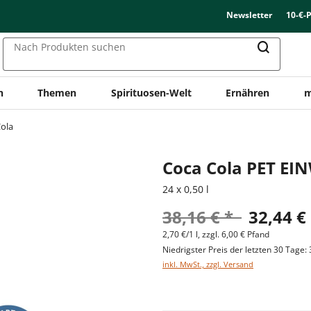
Newsletter
10-€-
Nach Produkten suchen
n
Themen
Spirituosen-Welt
Ernähren
m
ola
Coca Cola PET EI
24 x 0,50 l
38,16 € *
32,44 €
2,70 €/1 l, zzgl. 6,00 € Pfand
Niedrigster Preis der letzten 30 Tage: 
inkl. MwSt., zzgl. Versand