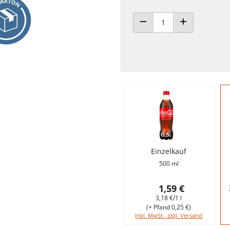
ANZAHL VERRINGERN
ANZAHL ERHÖH
Einzelkauf
500 ml
1,59 €
3,18 €/1 l
(+ Pfand 0,25 €)
inkl. MwSt., zzgl. Versand