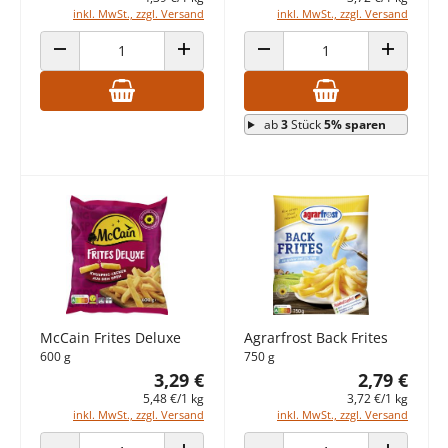
inkl. MwSt., zzgl. Versand
inkl. MwSt., zzgl. Versand
ANZAHL VERRINGERN
ANZAHL ERHÖHEN
ANZAHL VERRINGERN
ANZAHL E
ab
3
Stück
5% sparen
McCain Frites Deluxe
Agrarfrost Back Frites
600 g
750 g
3,29 €
2,79 €
5,48 €/1 kg
3,72 €/1 kg
inkl. MwSt., zzgl. Versand
inkl. MwSt., zzgl. Versand