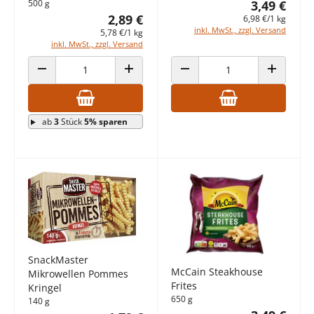
500 g
3,49 €
2,89 €
6,98 €/1 kg
inkl. MwSt., zzgl. Versand
5,78 €/1 kg
inkl. MwSt., zzgl. Versand
ANZAHL VERRINGERN
ANZAHL ERHÖHEN
ANZAHL VERRINGERN
ANZAHL E
ab
3
Stück
5% sparen
SnackMaster
McCain Steakhouse
Mikrowellen Pommes
Frites
Kringel
650 g
140 g