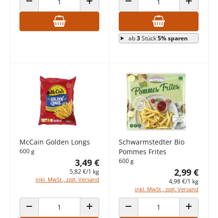
ANZAHL VERRINGERN
ANZAHL ERHÖHEN
ANZAHL VERRINGERN
ANZAHL E
ab
3
Stück
5% sparen
McCain Golden Longs
Schwarmstedter Bio
600 g
Pommes Frites
3,49 €
600 g
2,99 €
5,82 €/1 kg
inkl. MwSt., zzgl. Versand
4,98 €/1 kg
inkl. MwSt., zzgl. Versand
ANZAHL VERRINGERN
ANZAHL ERHÖHEN
ANZAHL VERRINGERN
ANZAHL E