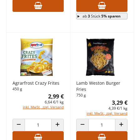
ab
3
Stück
5% sparen
Agrarfrost Crazy Frites
Lamb Weston Burger
450 g
Fries
2,99 €
750 g
3,29 €
6,64 €/1 kg
inkl. MwSt., zzgl. Versand
4,39 €/1 kg
inkl. MwSt., zzgl. Versand
ANZAHL VERRINGERN
ANZAHL ERHÖHEN
ANZAHL VERRINGERN
ANZAHL E