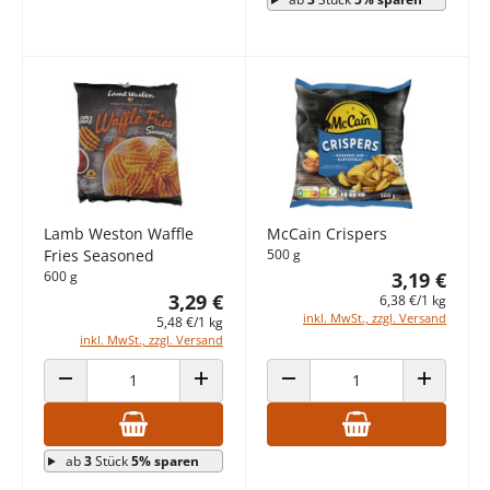
Lamb Weston Waffle
McCain Crispers
Fries Seasoned
500 g
600 g
3,19 €
3,29 €
6,38 €/1 kg
inkl. MwSt., zzgl. Versand
5,48 €/1 kg
inkl. MwSt., zzgl. Versand
ANZAHL VERRINGERN
ANZAHL ERHÖHEN
ANZAHL VERRINGERN
ANZAHL E
ab
3
Stück
5% sparen