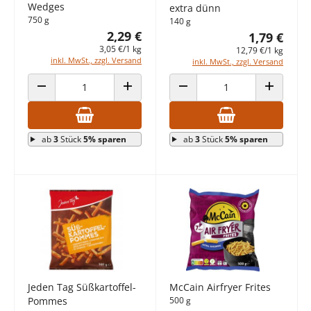
Wedges
extra dünn
750 g
140 g
2,29 €
1,79 €
3,05 €/1 kg
12,79 €/1 kg
inkl. MwSt., zzgl. Versand
inkl. MwSt., zzgl. Versand
ANZAHL VERRINGERN
ANZAHL ERHÖHEN
ANZAHL VERRINGERN
ANZAHL E
ab
3
Stück
5% sparen
ab
3
Stück
5% sparen
Jeden Tag Süßkartoffel-
McCain Airfryer Frites
Pommes
500 g