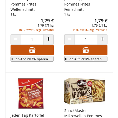
Pommes Frites
Pommes Frites
Wellenschnitt
Feinschnitt
1 kg
1 kg
1,79 €
1,79 €
1,79 €/1 kg
1,79 €/1 kg
inkl. MwSt., zzgl. Versand
inkl. MwSt., zzgl. Versand
ANZAHL VERRINGERN
ANZAHL ERHÖHEN
ANZAHL VERRINGERN
ANZAHL E
ab
3
Stück
5% sparen
ab
3
Stück
5% sparen
SnackMaster
Jeden Tag Kartoffel
Mikrowellen Pommes