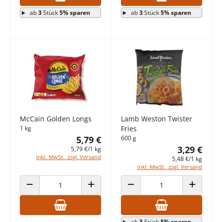
ab
3
Stück
5% sparen
ab
3
Stück
5% sparen
McCain Golden Longs
Lamb Weston Twister
1 kg
Fries
5,79 €
600 g
3,29 €
5,79 €/1 kg
inkl. MwSt., zzgl. Versand
5,48 €/1 kg
inkl. MwSt., zzgl. Versand
ANZAHL VERRINGERN
ANZAHL ERHÖHEN
ANZAHL VERRINGERN
ANZAHL E
ab
3
Stück
5% sparen