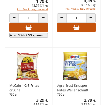
3,49 €
1,79 €
5,37 €/1 kg
12,79 €/1 kg
inkl. MwSt., zzgl. Versand
inkl. MwSt., zzgl. Versand
ANZAHL VERRINGERN
ANZAHL ERHÖHEN
ANZAHL VERRINGERN
ANZAHL E
ab
3
Stück
5% sparen
McCain 1·2·3 Frites
Agrarfrost Knusper
original
Frites Wellenschnitt
750 g
750 g
3,29 €
2,79 €
4,39 €/1 kg
3,72 €/1 kg