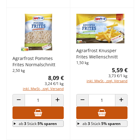
Agrarfrost Knusper
Frites Wellenschnitt
Agrarfrost Pommes
1,50 kg
Frites Normalschnitt
5,59 €
2,50 kg
3,73 €/1 kg
8,09 €
inkl. MwSt., zzgl. Versand
3,24 €/1 kg
inkl. MwSt., zzgl. Versand
ANZAHL VERRINGERN
ANZAHL ERHÖHEN
ANZAHL VERRINGERN
ANZAHL E
ab
3
Stück
5% sparen
ab
3
Stück
5% sparen