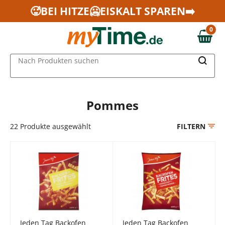
Zum Hauptinhalt springen
🥵BEI HITZE🥶EISKALT SPAREN➡️
Zur Navigation springen
0
Zur Suche springen
0,00 €
MAIN MENU
Nach Produkten suchen
Pommes
22
Produkte ausgewählt
FILTERN
Jeden Tag Backofen
Jeden Tag Backofen