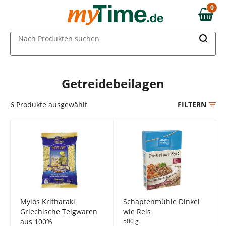
Zum Hauptinhalt springen
0
0,00 €
Zur Navigation springen
MAIN MENU
Nach Produkten suchen
Zur Suche springen
Getreidebeilagen
6
Produkte ausgewählt
FILTERN
Mylos Kritharaki
Schapfenmühle Dinkel
Griechische Teigwaren
wie Reis
aus 100%
500 g