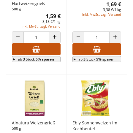
Hartweizengrieß
1,69 €
500 g
3,38 €/1 kg
inkl. MwSt., zzgl. Versand
1,59 €
3,18 €/1 kg
inkl. MwSt., zzgl. Versand
ANZAHL VERRINGERN
ANZAHL ERHÖHEN
ANZAHL VERRINGERN
ANZAHL E
ab
3
Stück
5% sparen
ab
3
Stück
5% sparen
Alnatura Weizengrieß
Ebly Sonnenweizen im
500 g
Kochbeutel