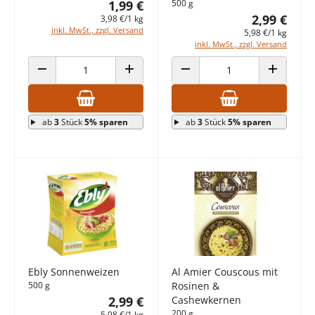
1,99 €
500 g
2,99 €
3,98 €/1 kg
inkl. MwSt., zzgl. Versand
5,98 €/1 kg
inkl. MwSt., zzgl. Versand
ANZAHL VERRINGERN
ANZAHL ERHÖHEN
ANZAHL VERRINGERN
ANZAHL E
ab
3
Stück
5% sparen
ab
3
Stück
5% sparen
Ebly Sonnenweizen
Al Amier Couscous mit
500 g
Rosinen &
2,99 €
Cashewkernen
200 g
5,98 €/1 kg