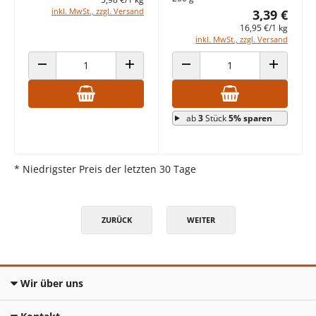
inkl. MwSt., zzgl. Versand
3,39 €
16,95 €/1 kg
inkl. MwSt., zzgl. Versand
ANZAHL VERRINGERN
ANZAHL ERHÖHEN
ANZAHL VERRINGERN
ANZAHL E
ab
3
Stück
5% sparen
* Niedrigster Preis der letzten 30 Tage
ZURÜCK
WEITER
Wir über uns