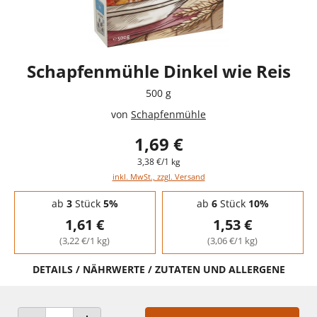
Schapfenmühle Dinkel wie Reis
500 g
von
Schapfenmühle
1,69 €
3,38 €/1 kg
inkl. MwSt., zzgl. Versand
Staffelpreise - Mengenrabatt
ab
3
Stück
5%
ab
6
Stück
10%
1,61 €
1,53 €
(3,22 €/1 kg)
(3,06 €/1 kg)
DETAILS / NÄHRWERTE / ZUTATEN UND ALLERGENE