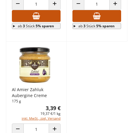
ANZAHL VERRINGERN
ANZAHL ERHÖHEN
ANZAHL VERRINGERN
ANZAHL E
ab
3
Stück
5% sparen
ab
3
Stück
5% sparen
Al Amier Zahluk
Aubergine Creme
175 g
3,39 €
19,37 €/1 kg
inkl. MwSt., zzgl. Versand