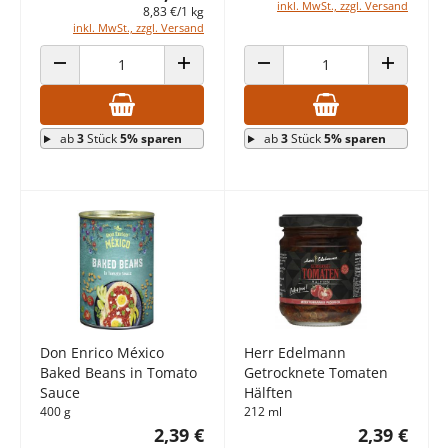
inkl. MwSt., zzgl. Versand
8,83 €/1 kg
inkl. MwSt., zzgl. Versand
ANZAHL VERRINGERN
ANZAHL ERHÖHEN
ANZAHL VERRINGERN
ANZAHL E
ab
3
Stück
5% sparen
ab
3
Stück
5% sparen
Don Enrico México
Herr Edelmann
Baked Beans in Tomato
Getrocknete Tomaten
Sauce
Hälften
400 g
212 ml
2,39 €
2,39 €