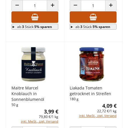
ANZAHL VERRINGERN
ANZAHL ERHÖHEN
ANZAHL VERRINGERN
ANZAHL E
ab
3
Stück
5% sparen
ab
3
Stück
5% sparen
Maitre Marcel
Liakada Tomaten
Knoblauch in
getrocknet in Streifen
Sonnenblumenöl
180 g
50 g
4,09 €
3,99 €
22,72 €/1 kg
inkl. MwSt., zzgl. Versand
79,80 €/1 kg
inkl. MwSt., zzgl. Versand