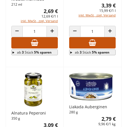
212 ml
3,39 €
2,69 €
15,99 €/1 l
inkl. MwSt., zzgl. Versand
12,69 €/1 l
inkl. MwSt., zzgl. Versand
ANZAHL VERRINGERN
ANZAHL ERHÖHEN
ANZAHL VERRINGERN
ANZAHL E
ab
3
Stück
5% sparen
ab
3
Stück
5% sparen
Liakada Auberginen
280 g
Alnatura Peperoni
2,79 €
350 g
9,96 €/1 kg
3,09 €