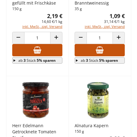
gefüllt mit Frischkäse
Branntweinessig
150 g
35 g
2,19 €
1,09 €
14,60 €/1 kg
31,14 €/1 kg
inkl. MwSt., zzgl. Versand
inkl. MwSt., zzgl. Versand
ANZAHL VERRINGERN
ANZAHL ERHÖHEN
ANZAHL VERRINGERN
ANZAHL E
ab
3
Stück
5% sparen
ab
3
Stück
5% sparen
Herr Edelmann
Alnatura Kapern
Getrocknete Tomaten
150 g