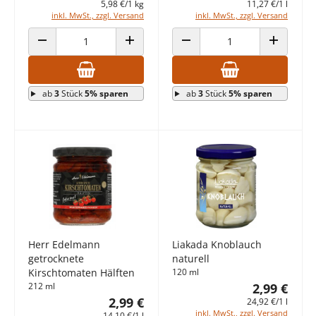
5,98 €/1 kg
11,27 €/1 l
inkl. MwSt., zzgl. Versand
inkl. MwSt., zzgl. Versand
ANZAHL VERRINGERN
ANZAHL ERHÖHEN
ANZAHL VERRINGERN
ANZAHL E
ab
3
Stück
5% sparen
ab
3
Stück
5% sparen
Herr Edelmann
Liakada Knoblauch
getrocknete
naturell
Kirschtomaten Hälften
120 ml
212 ml
2,99 €
2,99 €
24,92 €/1 l
inkl. MwSt., zzgl. Versand
14,10 €/1 l