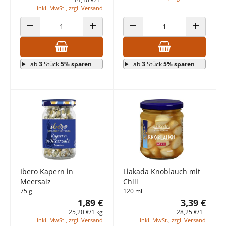
inkl. MwSt., zzgl. Versand
ANZAHL VERRINGERN
ANZAHL ERHÖHEN
ANZAHL VERRINGERN
ANZAHL E
ab
3
Stück
5% sparen
ab
3
Stück
5% sparen
Ibero Kapern in
Liakada Knoblauch mit
Meersalz
Chili
75 g
120 ml
1,89 €
3,39 €
25,20 €/1 kg
28,25 €/1 l
inkl. MwSt., zzgl. Versand
inkl. MwSt., zzgl. Versand