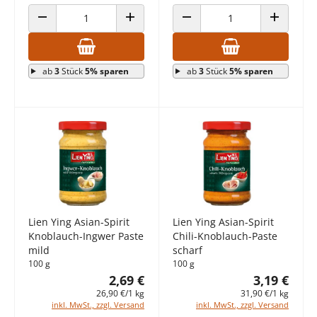
ANZAHL VERRINGERN
ANZAHL ERHÖHEN
ANZAHL VERRINGERN
ANZAHL E
ab
3
Stück
5% sparen
ab
3
Stück
5% sparen
Lien Ying Asian-Spirit
Lien Ying Asian-Spirit
Knoblauch-Ingwer Paste
Chili-Knoblauch-Paste
mild
scharf
100 g
100 g
2,69 €
3,19 €
26,90 €/1 kg
31,90 €/1 kg
inkl. MwSt., zzgl. Versand
inkl. MwSt., zzgl. Versand