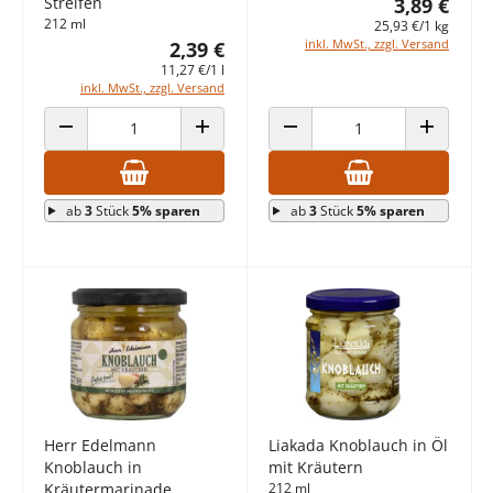
Streifen
3,89 €
212 ml
25,93 €/1 kg
inkl. MwSt., zzgl. Versand
2,39 €
11,27 €/1 l
inkl. MwSt., zzgl. Versand
ANZAHL VERRINGERN
ANZAHL ERHÖHEN
ANZAHL VERRINGERN
ANZAHL E
ab
3
Stück
5% sparen
ab
3
Stück
5% sparen
Herr Edelmann
Liakada Knoblauch in Öl
Knoblauch in
mit Kräutern
Kräutermarinade
212 ml