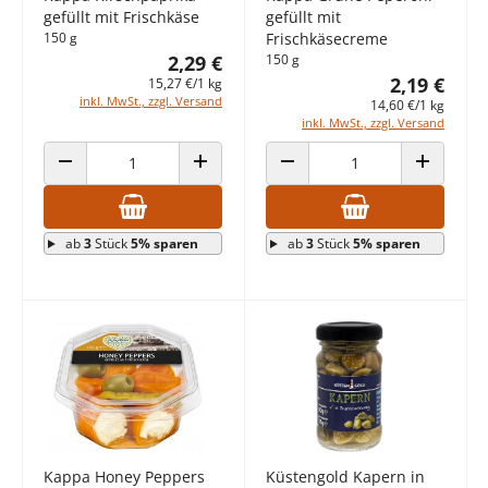
gefüllt mit Frischkäse
gefüllt mit
150 g
Frischkäsecreme
2,29 €
150 g
2,19 €
15,27 €/1 kg
inkl. MwSt., zzgl. Versand
14,60 €/1 kg
inkl. MwSt., zzgl. Versand
ANZAHL VERRINGERN
ANZAHL ERHÖHEN
ANZAHL VERRINGERN
ANZAHL E
ab
3
Stück
5% sparen
ab
3
Stück
5% sparen
Kappa Honey Peppers
Küstengold Kapern in