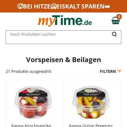
Zum Hauptinhalt springen
🥵BEI HITZE🥶EISKALT SPAREN➡️
Zur Navigation springen
0
Zur Suche springen
0,00 €
MAIN MENU
Nach Produkten suchen
Vorspeisen & Beilagen
21
Produkte ausgewählt
FILTERN
Kappa Kirschpaprika
Kappa Grüne Peperoni