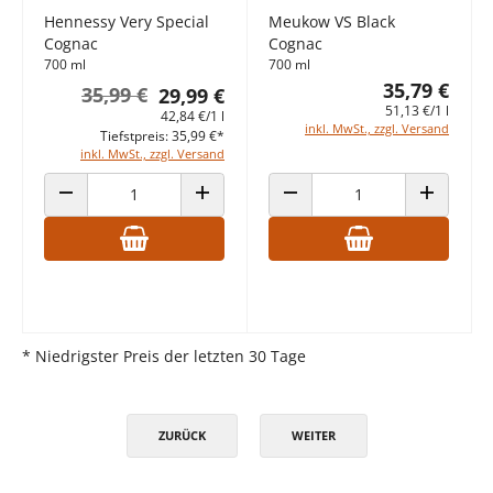
Hennessy Very Special
Meukow VS Black
Cognac
Cognac
700 ml
700 ml
35,79 €
35,99 €
29,99 €
51,13 €/1 l
42,84 €/1 l
inkl. MwSt., zzgl. Versand
Tiefstpreis: 35,99 €*
inkl. MwSt., zzgl. Versand
ANZAHL VERRINGERN
ANZAHL ERHÖHEN
ANZAHL VERRINGERN
ANZAHL E
* Niedrigster Preis der letzten 30 Tage
ZURÜCK
WEITER