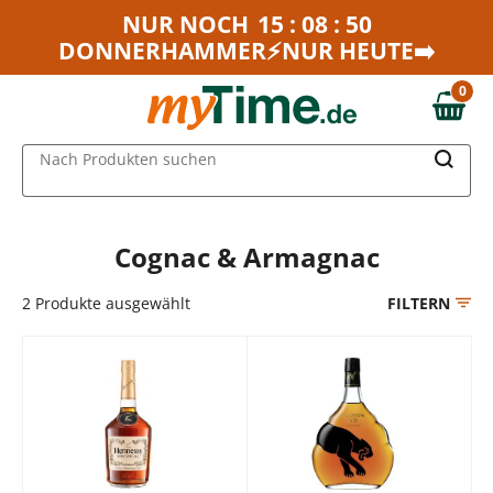
Zum Hauptinhalt springen
NUR NOCH
15 : 08 : 50
DONNERHAMMER⚡NUR HEUTE➡️
Zur Navigation springen
Zur Suche springen
0
0,00 €
MAIN MENU
Nach Produkten suchen
Cognac & Armagnac
2
Produkte ausgewählt
FILTERN