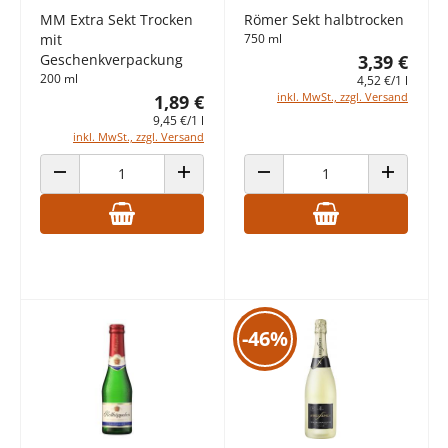
MM Extra Sekt Trocken
Römer Sekt halbtrocken
mit
750 ml
Geschenkverpackung
3,39 €
200 ml
4,52 €/1 l
inkl. MwSt., zzgl. Versand
1,89 €
9,45 €/1 l
inkl. MwSt., zzgl. Versand
ANZAHL VERRINGERN
ANZAHL ERHÖHEN
ANZAHL VERRINGERN
ANZAHL E
-46%