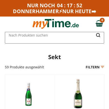
Zum Hauptinhalt springen
NUR NOCH
04 : 17 : 52
DONNERHAMMER⚡NUR HEUTE➡️
Zur Navigation springen
Zur Suche springen
0
0,00 €
MAIN MENU
Nach Produkten suchen
Sekt
59
Produkte ausgewählt
FILTERN