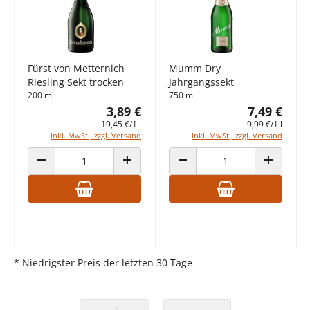
Fürst von Metternich
Mumm Dry
Riesling Sekt trocken
Jahrgangssekt
200 ml
750 ml
3,89 €
7,49 €
19,45 €/1 l
9,99 €/1 l
inkl. MwSt., zzgl. Versand
inkl. MwSt., zzgl. Versand
ANZAHL VERRINGERN
ANZAHL ERHÖHEN
ANZAHL VERRINGERN
ANZAHL E
* Niedrigster Preis der letzten 30 Tage