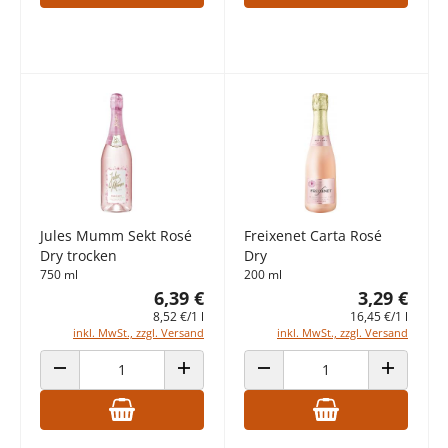
Jules Mumm Sekt Rosé
Freixenet Carta Rosé
Dry trocken
Dry
750 ml
200 ml
6,39 €
3,29 €
8,52 €/1 l
16,45 €/1 l
inkl. MwSt., zzgl. Versand
inkl. MwSt., zzgl. Versand
ANZAHL VERRINGERN
ANZAHL ERHÖHEN
ANZAHL VERRINGERN
ANZAHL E