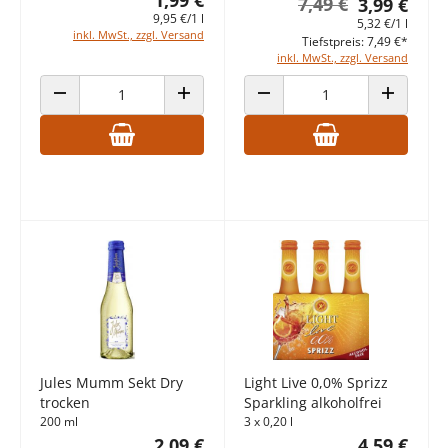
1,99 €
7,49 €
3,99 €
9,95 €/1 l
5,32 €/1 l
inkl. MwSt., zzgl. Versand
Tiefstpreis: 7,49 €*
inkl. MwSt., zzgl. Versand
ANZAHL VERRINGERN
ANZAHL ERHÖHEN
ANZAHL VERRINGERN
ANZAHL E
Jules Mumm Sekt Dry
Light Live 0,0% Sprizz
trocken
Sparkling alkoholfrei
200 ml
3 x 0,20 l
2,09 €
4,59 €