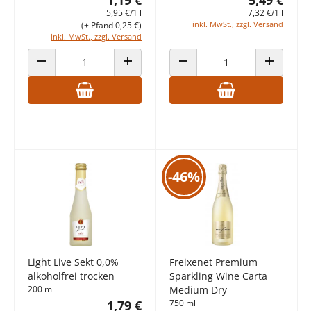
5,95 €/1 l
7,32 €/1 l
inkl. MwSt., zzgl. Versand
(+ Pfand 0,25 €)
inkl. MwSt., zzgl. Versand
ANZAHL VERRINGERN
ANZAHL ERHÖHEN
ANZAHL VERRINGERN
ANZAHL E
-46%
Light Live Sekt 0,0%
Freixenet Premium
alkoholfrei trocken
Sparkling Wine Carta
200 ml
Medium Dry
1,79 €
750 ml