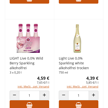
LIGHT Live 0,0% Wild
Light Live 0,0%
Berry Sparkling
Sparkling white
alkoholfrei
alkoholfrei trocken
3 x 0,20 l
750 ml
4,59 €
4,39 €
7,65 €/1 l
5,85 €/1 l
inkl. MwSt., zzgl. Versand
inkl. MwSt., zzgl. Versand
ANZAHL VERRINGERN
ANZAHL ERHÖHEN
ANZAHL VERRINGERN
ANZAHL E