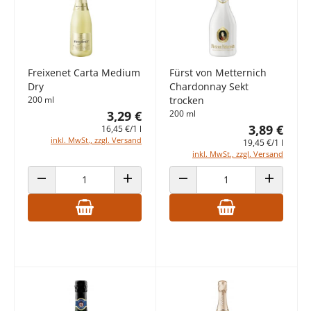
Freixenet Carta Medium
Fürst von Metternich
Dry
Chardonnay Sekt
200 ml
trocken
3,29 €
200 ml
3,89 €
16,45 €/1 l
inkl. MwSt., zzgl. Versand
19,45 €/1 l
inkl. MwSt., zzgl. Versand
ANZAHL VERRINGERN
ANZAHL ERHÖHEN
ANZAHL VERRINGERN
ANZAHL E