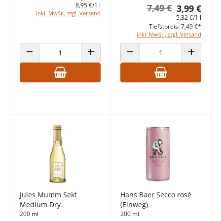
8,95 €/1 l
7,49 €
3,99 €
inkl. MwSt., zzgl. Versand
5,32 €/1 l
Tiefstpreis: 7,49 €*
inkl. MwSt., zzgl. Versand
ANZAHL VERRINGERN
ANZAHL ERHÖHEN
ANZAHL VERRINGERN
ANZAHL E
Jules Mumm Sekt
Hans Baer Secco rosé
Medium Dry
(Einweg)
200 ml
200 ml