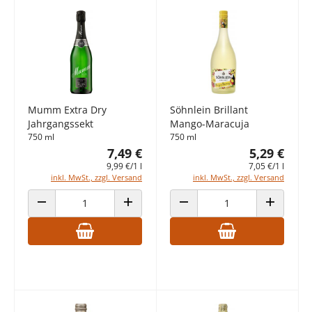
Mumm Extra Dry
Söhnlein Brillant
Jahrgangssekt
Mango-Maracuja
750 ml
750 ml
7,49 €
5,29 €
9,99 €/1 l
7,05 €/1 l
inkl. MwSt., zzgl. Versand
inkl. MwSt., zzgl. Versand
ANZAHL VERRINGERN
ANZAHL ERHÖHEN
ANZAHL VERRINGERN
ANZAHL E