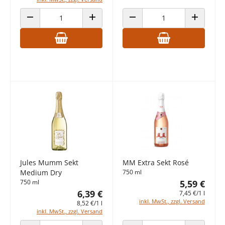
ANZAHL VERRINGERN
ANZAHL ERHÖHEN
ANZAHL VERRINGERN
ANZAHL E
Jules Mumm Sekt
MM Extra Sekt Rosé
Medium Dry
750 ml
750 ml
5,59 €
6,39 €
7,45 €/1 l
inkl. MwSt., zzgl. Versand
8,52 €/1 l
inkl. MwSt., zzgl. Versand