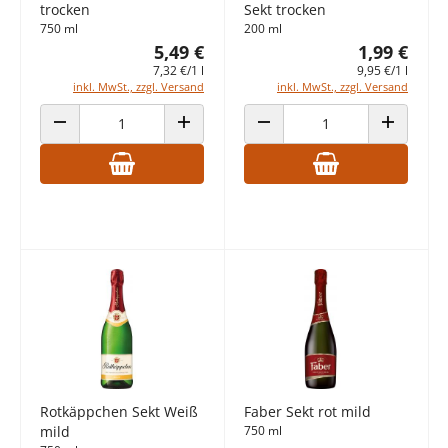
trocken
Sekt trocken
750 ml
200 ml
5,49 €
1,99 €
7,32 €/1 l
9,95 €/1 l
inkl. MwSt., zzgl. Versand
inkl. MwSt., zzgl. Versand
ANZAHL VERRINGERN
ANZAHL ERHÖHEN
ANZAHL VERRINGERN
ANZAHL E
Rotkäppchen Sekt Weiß
Faber Sekt rot mild
mild
750 ml