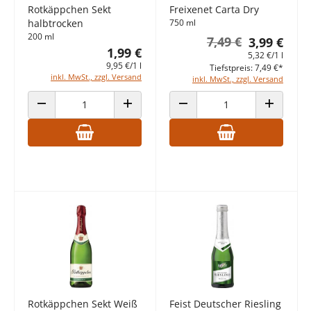
Rotkäppchen Sekt
Freixenet Carta Dry
halbtrocken
750 ml
200 ml
7,49 €
3,99 €
1,99 €
5,32 €/1 l
9,95 €/1 l
Tiefstpreis: 7,49 €*
inkl. MwSt., zzgl. Versand
inkl. MwSt., zzgl. Versand
ANZAHL VERRINGERN
ANZAHL ERHÖHEN
ANZAHL VERRINGERN
ANZAHL E
Rotkäppchen Sekt Weiß
Feist Deutscher Riesling