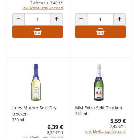
Tiefstpreis: 7,49 €*
inkl. MwSt., zzgl. Versand
ANZAHL VERRINGERN
ANZAHL ERHÖHEN
ANZAHL VERRINGERN
ANZAHL E
Jules Mumm Sekt Dry
MM Extra Sekt Trocken
trocken
750 ml
750 ml
5,59 €
6,39 €
7,45 €/1 l
inkl. MwSt., zzgl. Versand
8,52 €/1 l
inkl. MwSt., zzgl. Versand