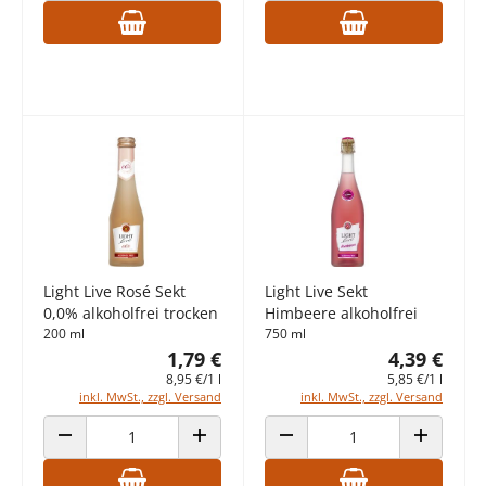
Light Live Rosé Sekt
Light Live Sekt
0,0% alkoholfrei trocken
Himbeere alkoholfrei
200 ml
750 ml
1,79 €
4,39 €
8,95 €/1 l
5,85 €/1 l
inkl. MwSt., zzgl. Versand
inkl. MwSt., zzgl. Versand
ANZAHL VERRINGERN
ANZAHL ERHÖHEN
ANZAHL VERRINGERN
ANZAHL E