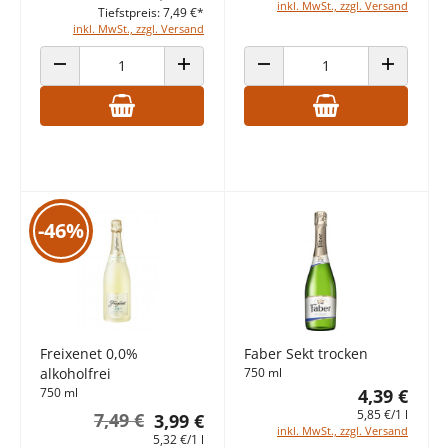
inkl. MwSt., zzgl. Versand
Tiefstpreis: 7,49 €*
inkl. MwSt., zzgl. Versand
ANZAHL VERRINGERN
ANZAHL ERHÖHEN
ANZAHL VERRINGERN
ANZAHL E
-46%
Freixenet 0,0%
Faber Sekt trocken
alkoholfrei
750 ml
750 ml
4,39 €
5,85 €/1 l
7,49 €
3,99 €
inkl. MwSt., zzgl. Versand
5,32 €/1 l