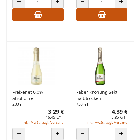
ANZAHL VERRINGERN
ANZAHL ERHÖHEN
ANZAHL VERRINGERN
ANZAHL E
Freixenet 0,0%
Faber Krönung Sekt
alkoholfrei
halbtrocken
200 ml
750 ml
3,29 €
4,39 €
16,45 €/1 l
5,85 €/1 l
inkl. MwSt., zzgl. Versand
inkl. MwSt., zzgl. Versand
ANZAHL VERRINGERN
ANZAHL ERHÖHEN
ANZAHL VERRINGERN
ANZAHL E