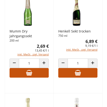
Mumm Dry
Henkell Sekt trocken
Jahrgangssekt
750 ml
200 ml
6,89 €
2,69 €
9,19 €/1 l
inkl. MwSt., zzgl. Versand
13,45 €/1 l
inkl. MwSt., zzgl. Versand
ANZAHL VERRINGERN
ANZAHL ERHÖHEN
ANZAHL VERRINGERN
ANZAHL E