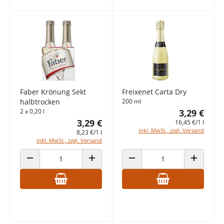
Faber Krönung Sekt
Freixenet Carta Dry
halbtrocken
200 ml
2 x 0,20 l
3,29 €
3,29 €
16,45 €/1 l
inkl. MwSt., zzgl. Versand
8,23 €/1 l
inkl. MwSt., zzgl. Versand
ANZAHL VERRINGERN
ANZAHL ERHÖHEN
ANZAHL VERRINGERN
ANZAHL E