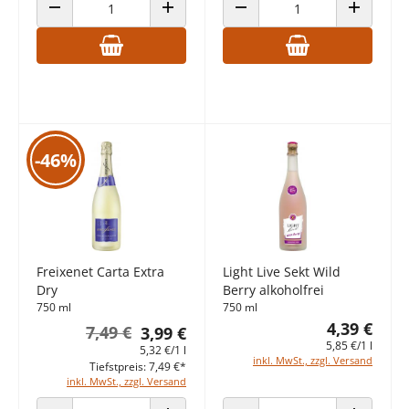
ANZAHL VERRINGERN
ANZAHL ERHÖHEN
ANZAHL VERRINGERN
ANZAHL E
-46%
Freixenet Carta Extra
Light Live Sekt Wild
Dry
Berry alkoholfrei
750 ml
750 ml
4,39 €
7,49 €
3,99 €
5,85 €/1 l
5,32 €/1 l
inkl. MwSt., zzgl. Versand
Tiefstpreis: 7,49 €*
inkl. MwSt., zzgl. Versand