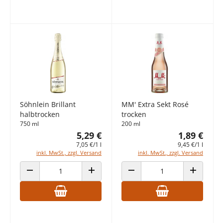
Söhnlein Brillant
MM' Extra Sekt Rosé
halbtrocken
trocken
750 ml
200 ml
5,29 €
1,89 €
7,05 €/1 l
9,45 €/1 l
inkl. MwSt., zzgl. Versand
inkl. MwSt., zzgl. Versand
ANZAHL VERRINGERN
ANZAHL ERHÖHEN
ANZAHL VERRINGERN
ANZAHL E