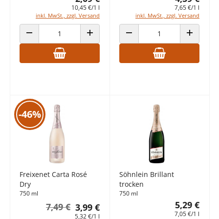
10,45 €/1 l
7,65 €/1 l
inkl. MwSt., zzgl. Versand
inkl. MwSt., zzgl. Versand
ANZAHL VERRINGERN
ANZAHL ERHÖHEN
ANZAHL VERRINGERN
ANZAHL E
-46%
Freixenet Carta Rosé
Söhnlein Brillant
Dry
trocken
750 ml
750 ml
5,29 €
7,49 €
3,99 €
7,05 €/1 l
5,32 €/1 l