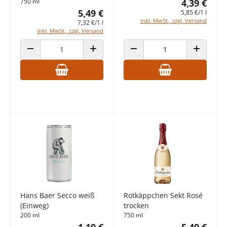
750 ml
4,39 €
5,49 €
5,85 €/1 l
inkl. MwSt., zzgl. Versand
7,32 €/1 l
inkl. MwSt., zzgl. Versand
ANZAHL VERRINGERN
ANZAHL ERHÖHEN
ANZAHL VERRINGERN
ANZAHL E
Hans Baer Secco weiß
Rotkäppchen Sekt Rosé
(Einweg)
trocken
200 ml
750 ml
1,19 €
5,49 €