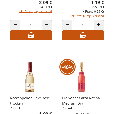
2,09 €
1,19 €
10,45 €/1 l
5,95 €/1 l
inkl. MwSt., zzgl. Versand
(+ Pfand 0,25 €)
inkl. MwSt., zzgl. Versand
ANZAHL VERRINGERN
ANZAHL ERHÖHEN
ANZAHL VERRINGERN
ANZAHL E
-46%
Rotkäppchen Sekt Rosé
Freixenet Carta Rotina
trocken
Medium Dry
200 ml
750 ml