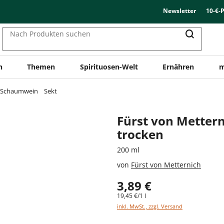
Newsletter
10-€-
Nach Produkten suchen
n
Themen
Spirituosen-Welt
Ernähren
m
& Schaumwein
Sekt
Fürst von Mettern
trocken
200 ml
von
Fürst von Metternich
3,89 €
19,45 €/1 l
inkl. MwSt., zzgl. Versand