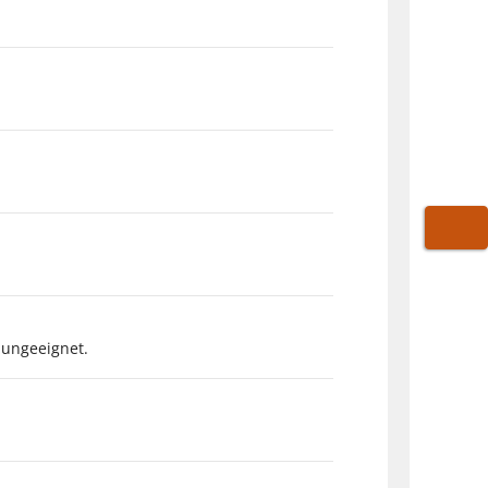
WARE
 ungeeignet.