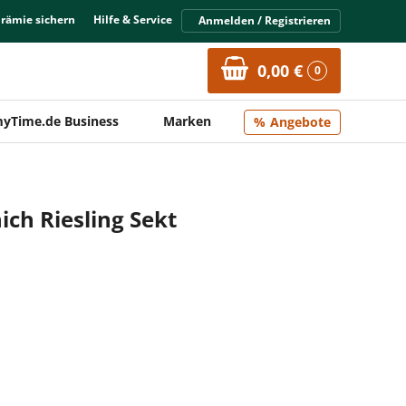
Prämie sichern
Hilfe & Service
Anmelden / Registrieren
0,00 €
0
yTime.de Business
Marken
Angebote
ich Riesling Sekt