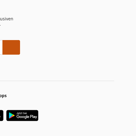
lusiven
-
pps