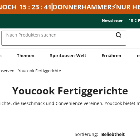
NOCH
15 : 23 : 41
DONNERHAMMER⚡NUR HE
Newsletter
10-€-
Nach Produkten suchen
n
Themen
Spirituosen-Welt
Ernähren
m
onserven
Youcook Fertiggerichte
Youcook Fertiggerichte
richte, die Geschmack und Convenience vereinen. Youcook bietet mo
Sortierung:
Beliebtheit
ukte ausgewählt