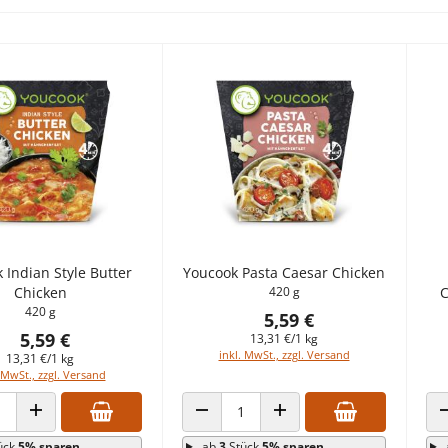
 Indian Style Butter
Youcook Pasta Caesar Chicken
Chicken
420 g
C
420 g
5,59 €
5,59 €
13,31 €/1 kg
inkl. MwSt., zzgl. Versand
13,31 €/1 kg
 MwSt., zzgl. Versand
 VERRINGERN
ANZAHL ERHÖHEN
ANZAHL VERRINGERN
ANZAHL ERHÖHEN
ück
5% sparen
ab
3
Stück
5% sparen