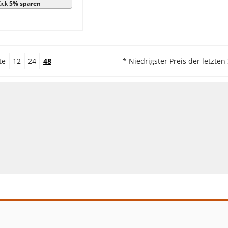
ück
5% sparen
te
12
24
48
* Niedrigster Preis der letzten