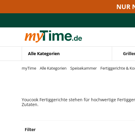
Zum Hauptinhalt springen
NUR 
Zur Navigation springen
Zur Suche springen
Alle Kategorien
Grille
myTime
Alle Kategorien
Speisekammer
Fertiggerichte & K
Youcook Fertiggerichte stehen für hochwertige Fertigge
Zutaten.
Filter
5 Prod