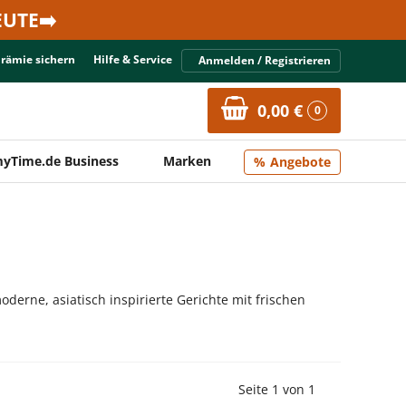
UTE➡️
Prämie sichern
Hilfe & Service
Anmelden / Registrieren
0,00 €
0
yTime.de Business
Marken
Angebote
derne, asiatisch inspirierte Gerichte mit frischen
Vorherige Seite
Nächste Seit
Seite 1 von 1