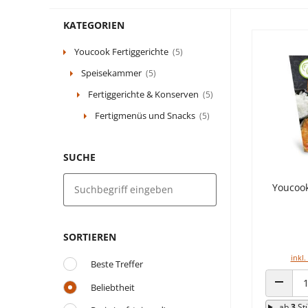
KATEGORIEN
Youcook Fertiggerichte
(5)
Speisekammer
(5)
Fertiggerichte & Konserven
(5)
Fertigmenüs und Snacks
(5)
SUCHE
Youcook
SORTIEREN
inkl.
Beste Treffer
Beliebtheit
ANZAHL
ab
3
St