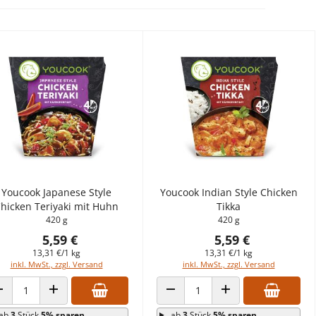
Youcook Japanese Style
Youcook Indian Style Chicken
hicken Teriyaki mit Huhn
Tikka
420 g
420 g
5,59 €
5,59 €
13,31 €/1 kg
13,31 €/1 kg
inkl. MwSt., zzgl. Versand
inkl. MwSt., zzgl. Versand
ANZAHL VERRINGERN
ANZAHL ERHÖHEN
ANZAHL VERRINGERN
ANZAHL ERHÖHEN
ab
3
Stück
5% sparen
ab
3
Stück
5% sparen