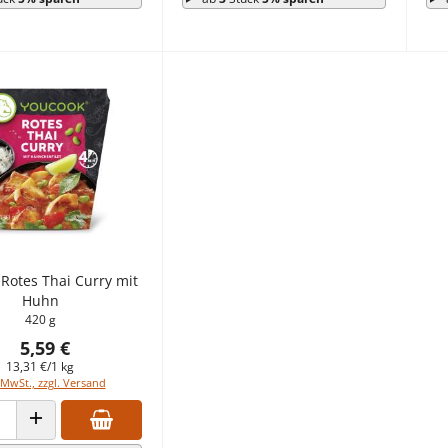
Rotes Thai Curry mit
Huhn
420 g
5,59 €
13,31 €/1 kg
 MwSt., zzgl. Versand
 VERRINGERN
ANZAHL ERHÖHEN