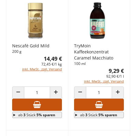
Nescafé Gold Mild
TryMoin
200 g
Kaffeekonzentrat
14,49 €
Caramel Macchiato
100 ml
72,45 €/1 kg
inkl. MwSt., zzgl. Versand
9,29 €
92,90 €/1 l
inkl. MwSt., zzgl. Versand
ANZAHL VERRINGERN
ANZAHL ERHÖHEN
ANZAHL VERRINGERN
ANZAHL E
ab
3
Stück
5% sparen
ab
3
Stück
5% sparen