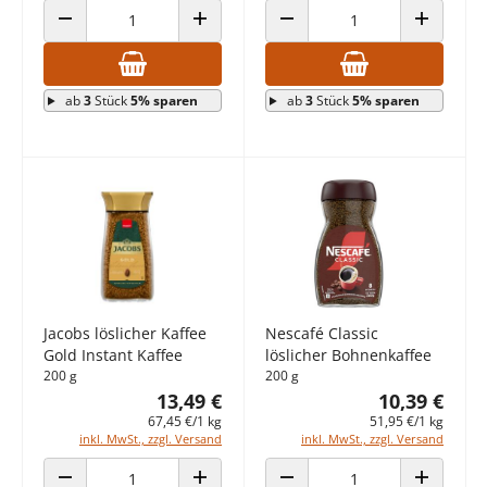
ANZAHL VERRINGERN
ANZAHL ERHÖHEN
ANZAHL VERRINGERN
ANZAHL E
ab
3
Stück
5% sparen
ab
3
Stück
5% sparen
Jacobs löslicher Kaffee
Nescafé Classic
Gold Instant Kaffee
löslicher Bohnenkaffee
200 g
200 g
13,49 €
10,39 €
67,45 €/1 kg
51,95 €/1 kg
inkl. MwSt., zzgl. Versand
inkl. MwSt., zzgl. Versand