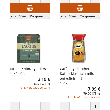
ANZAHL VERRINGERN
ANZAHL ERHÖHEN
ANZAHL VERRINGERN
ANZAHL E
ab
3
Stück
5% sparen
ab
3
Stück
5% sparen
Jacobs Krönung Sticks
Café Hag löslicher
20 x 1,80 g
Kaffee klassisch mild
3,19 €
entkoffeiniert
100 g
88,61 €/1 kg
inkl. MwSt., zzgl. Versand
7,99 €
79,90 €/1 kg
inkl. MwSt., zzgl. Versand