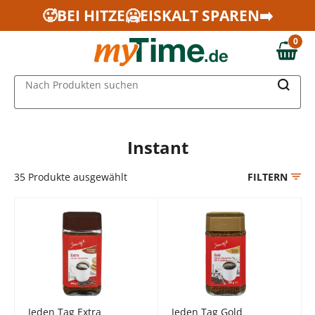
Zum Hauptinhalt springen
🥵BEI HITZE🥶EISKALT SPAREN➡️
Zur Navigation springen
0
Zur Suche springen
0,00 €
MAIN MENU
Nach Produkten suchen
Instant
35
Produkte ausgewählt
FILTERN
Jeden Tag Extra
Jeden Tag Gold