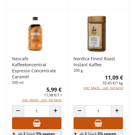
Nescafe
Nordica Finest Roast
Kaffeekonzentrat
Instant Kaffee
Espresso Concentrate
200 g
Caramel
11,09 €
500 ml
55,45 €/1 kg
inkl. MwSt., zzgl. Versand
5,99 €
11,98 €/1 l
inkl. MwSt., zzgl. Versand
ANZAHL VERRINGERN
ANZAHL ERHÖHEN
ANZAHL VERRINGERN
ANZAHL E
ab
3
Stück
5% sparen
ab
3
Stück
5% sparen