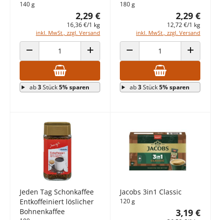
140 g
180 g
2,29 €
2,29 €
16,36 €/1 kg
12,72 €/1 kg
inkl. MwSt., zzgl. Versand
inkl. MwSt., zzgl. Versand
ANZAHL VERRINGERN
ANZAHL ERHÖHEN
ANZAHL VERRINGERN
ANZAHL E
ab
3
Stück
5% sparen
ab
3
Stück
5% sparen
Jeden Tag Schonkaffee
Jacobs 3in1 Classic
Entkoffeiniert löslicher
120 g
Bohnenkaffee
3,19 €