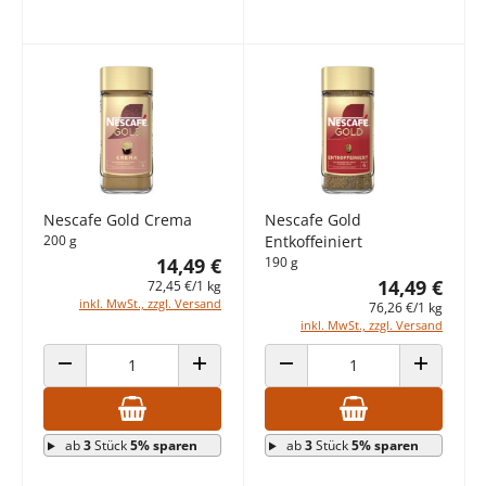
Nescafe Gold Crema
Nescafe Gold
200 g
Entkoffeiniert
14,49 €
190 g
14,49 €
72,45 €/1 kg
inkl. MwSt., zzgl. Versand
76,26 €/1 kg
inkl. MwSt., zzgl. Versand
ANZAHL VERRINGERN
ANZAHL ERHÖHEN
ANZAHL VERRINGERN
ANZAHL E
ab
3
Stück
5% sparen
ab
3
Stück
5% sparen