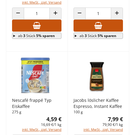
inkl. MwSt., zzgl. Versand
ANZAHL VERRINGERN
ANZAHL ERHÖHEN
ANZAHL VERRINGERN
ANZAHL E
ab
3
Stück
5% sparen
ab
3
Stück
5% sparen
Nescafé frappé Typ
Jacobs löslicher Kaffee
Eiskaffee
Espresso, Instant Kaffee
275 g
100 g
4,59 €
7,99 €
16,69 €/1 kg
79,90 €/1 kg
inkl. MwSt., zzgl. Versand
inkl. MwSt., zzgl. Versand