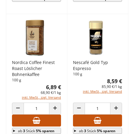
Nordica Coffee Finest
Nescafé Gold Typ
Roast Löslicher
Espresso
Bohnenkaffee
100 g
100 g
8,59 €
6,89 €
85,90 €/1 kg
inkl. MwSt., zzgl. Versand
68,90 €/1 kg
inkl. MwSt., zzgl. Versand
ANZAHL VERRINGERN
ANZAHL ERHÖHEN
ANZAHL VERRINGERN
ANZAHL E
ab
3
Stück
5% sparen
ab
3
Stück
5% sparen