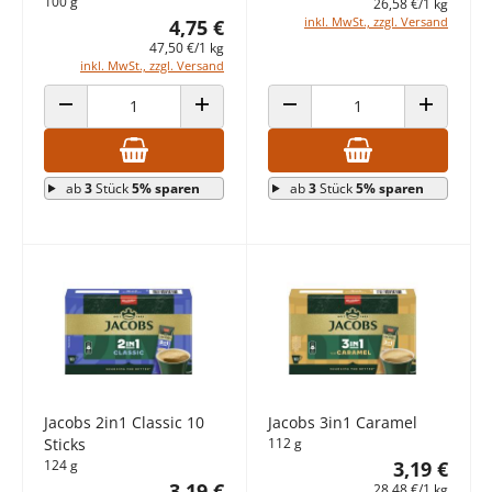
100 g
26,58 €/1 kg
inkl. MwSt., zzgl. Versand
4,75 €
47,50 €/1 kg
inkl. MwSt., zzgl. Versand
ANZAHL VERRINGERN
ANZAHL ERHÖHEN
ANZAHL VERRINGERN
ANZAHL E
ab
3
Stück
5% sparen
ab
3
Stück
5% sparen
Jacobs 2in1 Classic 10
Jacobs 3in1 Caramel
Sticks
112 g
124 g
3,19 €
3,19 €
28,48 €/1 kg