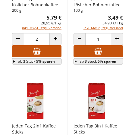
löslicher Bohnenkaffee
Löslicher Bohnenkaffee
200 g
100 g
5,79 €
3,49 €
28,95 €/1 kg
34,90 €/1 kg
inkl. MwSt., zzgl. Versand
inkl. MwSt., zzgl. Versand
ANZAHL VERRINGERN
ANZAHL ERHÖHEN
ANZAHL VERRINGERN
ANZAHL E
ab
3
Stück
5% sparen
ab
3
Stück
5% sparen
Jeden Tag 2in1 Kaffee
Jeden Tag 3in1 Kaffee
Sticks
Sticks