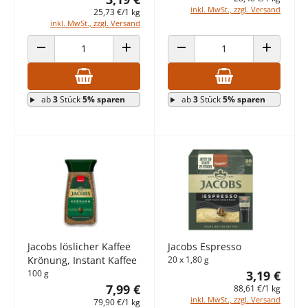
inkl. MwSt., zzgl. Versand
25,73 €/1 kg
inkl. MwSt., zzgl. Versand
ANZAHL VERRINGERN
ANZAHL ERHÖHEN
ANZAHL VERRINGERN
ANZAHL E
ab
3
Stück
5% sparen
ab
3
Stück
5% sparen
Jacobs löslicher Kaffee
Jacobs Espresso
Krönung, Instant Kaffee
20 x 1,80 g
100 g
3,19 €
7,99 €
88,61 €/1 kg
inkl. MwSt., zzgl. Versand
79,90 €/1 kg