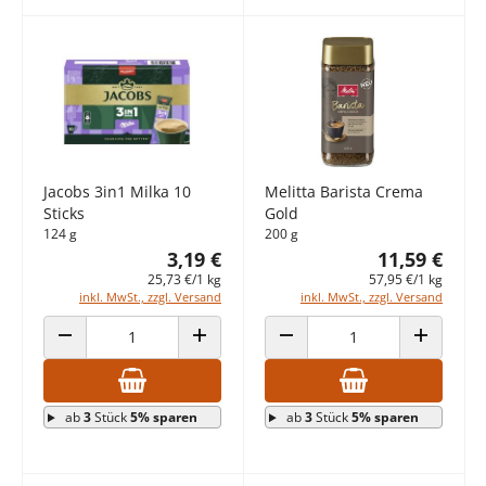
Jacobs 3in1 Milka 10
Melitta Barista Crema
Sticks
Gold
124 g
200 g
3,19 €
11,59 €
25,73 €/1 kg
57,95 €/1 kg
inkl. MwSt., zzgl. Versand
inkl. MwSt., zzgl. Versand
ANZAHL VERRINGERN
ANZAHL ERHÖHEN
ANZAHL VERRINGERN
ANZAHL E
ab
3
Stück
5% sparen
ab
3
Stück
5% sparen