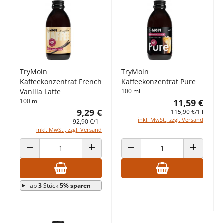
TryMoin
TryMoin
Kaffeekonzentrat French
Kaffeekonzentrat Pure
Vanilla Latte
100 ml
100 ml
11,59 €
9,29 €
115,90 €/1 l
inkl. MwSt., zzgl. Versand
92,90 €/1 l
inkl. MwSt., zzgl. Versand
ANZAHL VERRINGERN
ANZAHL ERHÖHEN
ANZAHL VERRINGERN
ANZAHL E
ab
3
Stück
5% sparen