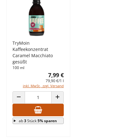
TryMoin
Kaffeekonzentrat
Caramel Macchiato
gesüßt
100 ml
7,99 €
79,90 €/1 l
inkl. MwSt., zzgl. Versand
ANZAHL VERRINGERN
ANZAHL ERHÖHEN
ab
3
Stück
5% sparen