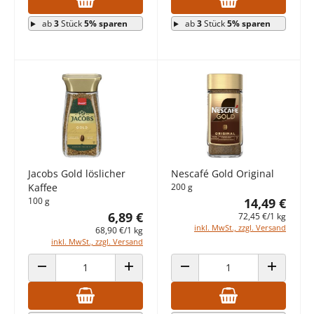
ab
3
Stück
5% sparen
ab
3
Stück
5% sparen
Jacobs Gold löslicher
Nescafé Gold Original
Kaffee
200 g
100 g
14,49 €
6,89 €
72,45 €/1 kg
inkl. MwSt., zzgl. Versand
68,90 €/1 kg
inkl. MwSt., zzgl. Versand
ANZAHL VERRINGERN
ANZAHL ERHÖHEN
ANZAHL VERRINGERN
ANZAHL E