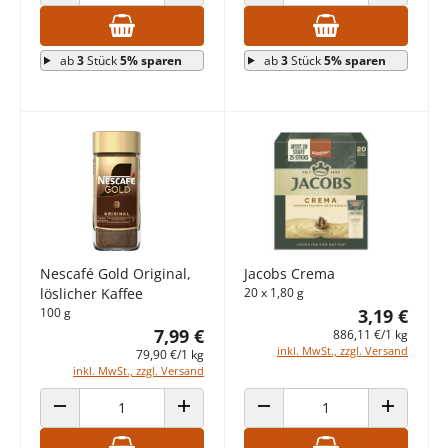
ANZAHL VERRINGERN
ANZAHL ERHÖHEN
ANZAHL VERRINGERN
ANZAHL E
ab
3
Stück
5% sparen
ab
3
Stück
5% sparen
Nescafé Gold Original,
Jacobs Crema
löslicher Kaffee
20 x 1,80 g
100 g
3,19 €
7,99 €
886,11 €/1 kg
inkl. MwSt., zzgl. Versand
79,90 €/1 kg
inkl. MwSt., zzgl. Versand
ANZAHL VERRINGERN
ANZAHL ERHÖHEN
ANZAHL VERRINGERN
ANZAHL E